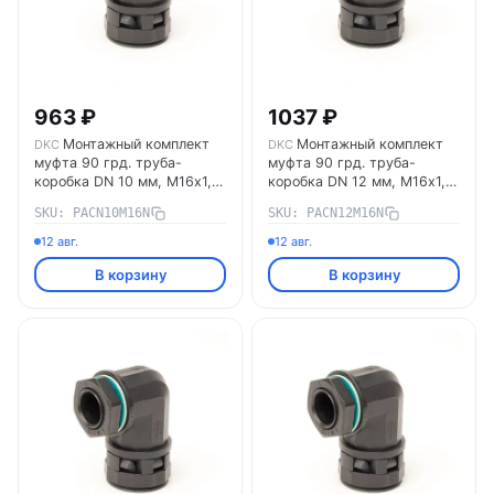
963 ₽
1037 ₽
Монтажный комплект
Монтажный комплект
DKC
DKC
муфта 90 грд. труба-
муфта 90 грд. труба-
коробка DN 10 мм, М16х1,5,
коробка DN 12 мм, М16х1,5,
полиамид, цвет черный
полиамид, цвет черный
SKU: PACN10M16N
SKU: PACN12M16N
PACN10M16N DKC
PACN12M16N DKC
12 авг.
12 авг.
В корзину
В корзину