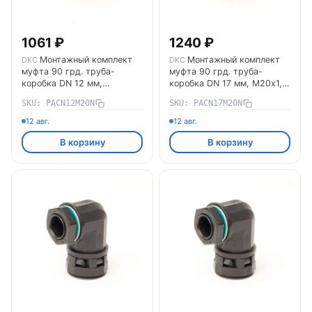
1061 ₽
1240 ₽
Монтажный комплект
Монтажный комплект
DKC
DKC
муфта 90 грд. труба-
муфта 90 грд. труба-
коробка DN 12 мм,
коробка DN 17 мм, М20х1,5,
М20х1,5, полиамид, цвет
полиамид, цвет черный
SKU: PACN12M20N
SKU: PACN17M20N
черный PACN12M20N DKC
PACN17M20N DKC
12 авг.
12 авг.
В корзину
В корзину