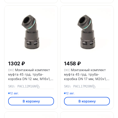
1302 ₽
1458 ₽
Монтажный комплект
Монтажный комплект
DKC
DKC
муфта 45 грд. труба-
муфта 45 грд. труба-
коробка DN 12 мм, М16х1,5,
коробка DN 17 мм, М20х1,5,
полиамид, цвет черный
полиамид, цвет черный
SKU: PACL12M16N
SKU: PACL17M20N
PACL12M16N DKC
PACL17M20N DKC
12 авг.
12 авг.
В корзину
В корзину