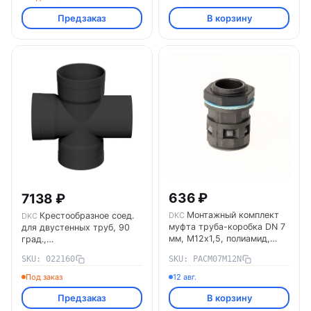
Предзаказ
В корзину
636 ₽
7138 ₽
Монтажный комплект
Крестообразное соед.
DKC
DKC
муфта труба-коробка DN 7
для двустенных труб, 90
мм, М12х1,5, полиамид,
град.,
цвет черный PACM07M12N
полипропилен,д.160мм
SKU: 022160
SKU: PACM07M12N
DKC
022160 DKC
Под заказ
12 авг.
Предзаказ
В корзину