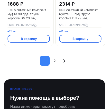
1688 ₽
2314 ₽
Монтажный комплект
Монтажный комплект
DKC
DKC
муфта 90 грд. труба-
муфта 90 грд. труба-
коробка DN 23 мм,
коробка DN 29 мм,
М25х1,5, полиамид, цвет
М32х1,5, полиамид, цвет
SKU: PACN23M25N
SKU: PACN29M32N
черный PACN23M25N DKC
черный PACN29M32N DKC
12 авг.
12 авг.
В корзину
В корзину
1
2
НУЖЕН ПОДБОР
Нужна помощь в выборе?
Наши инженеры помогут подобрать