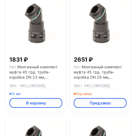
1831 ₽
2651 ₽
Монтажный комплект
Монтажный комплект
DKC
DKC
муфта 45 грд. труба-
муфта 45 грд. труба-
коробка DN 23 мм,
коробка DN 29 мм,
М25х1,5, полиамид, цвет
М32х1,5, полиамид, цвет
SKU: PACL23M25N
SKU: PACL29M32N
черный PACL23M25N DKC
черный PACL29M32N DKC
12 авг.
Под заказ
В корзину
Предзаказ