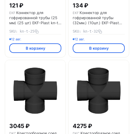
121 ₽
134 ₽
Коннектор для
Коннектор для
EKF
EKF
гофрированной трубы (25
гофрированной трубы
мм) (25 шт) EKF-Plast kn-t-
(32мм.) (10шт.) EKF-Plast
25 EKF
kn-t-32 EKF
SKU: kn-t-25
SKU: kn-t-32
12 авг.
12 авг.
В корзину
В корзину
3045 ₽
4275 ₽
Крестообразное соед.
Крестообразное соед.
DKC
DKC