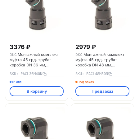
3376 ₽
2979 ₽
Монтажный комплект
Монтажный комплект
DKC
DKC
муфта 45 грд. труба-
муфта 45 грд. труба-
коробка DN 36 мм,
коробка DN 48 мм,
М40х1,5, полиамид, цвет
М50х1,5, полиамид, цвет
SKU: PACL36M40N
SKU: PACL48M50N
черный PACL36M40N DKC
черный PACL48M50N DKC
12 авг.
Под заказ
В корзину
Предзаказ