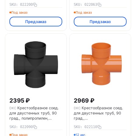
д.200мм 022200 DKC
д.63мм 022063 DKC
SKU: 022200
SKU: 022063
Под заказ
Под заказ
Предзаказ
Предзаказ
2395 ₽
2969 ₽
Крестообразное соед.
Крестообразное соед.
DKC
DKC
для двустенных труб, 90
для двустенных труб, 90
град., полипропилен,
град.,
д.90мм 022090 DKC
полипропилен,д.110мм
SKU: 022090
SKU: 022110
022110 DKC
Под заказ
12 авг.