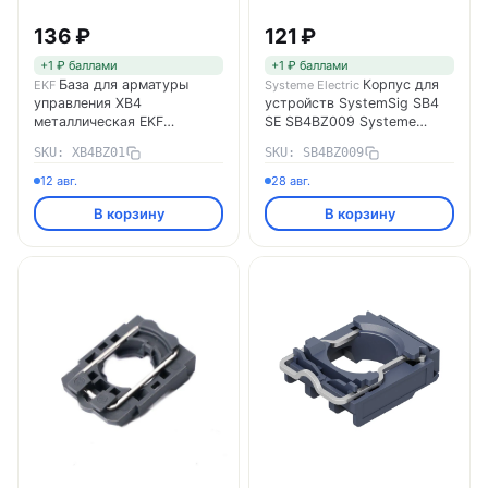
136 ₽
121 ₽
+1 ₽ баллами
+1 ₽ баллами
База для арматуры
Корпус для
EKF
Systeme Electric
управления XB4
устройств SystemSig SB4
металлическая EKF
SE SB4BZ009 Systeme
PROxima XB4BZ01
Electric
SKU: XB4BZ01
SKU: SB4BZ009
12 авг.
28 авг.
В корзину
В корзину