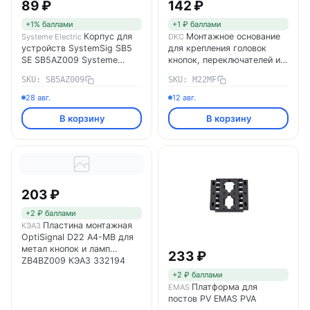
89 ₽
142 ₽
+1% баллами
+1 ₽ баллами
Корпус для
Монтажное основание
Systeme Electric
DKC
устройств SystemSig SB5
для крепления головок
SE SB5AZ009 Systeme
кнопок, переключателей и
Electric
контактных блоков M22MF
SKU: SB5AZ009
SKU: M22MF
DKC
28 авг.
12 авг.
В корзину
В корзину
203 ₽
+2 ₽ баллами
Пластина монтажная
КЭАЗ
OptiSignal D22 A4-MB для
метал кнопок и ламп
233 ₽
ZB4BZ009 КЭАЗ 332194
+2 ₽ баллами
Платформа для
EMAS
постов PV EMAS PVA