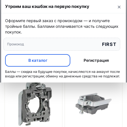
×
Утроим ваш кэшбэк на первую покупку
Оформите первый заказ с промокодом — и получите
Главная
/
Каталог
/
тройные баллы. Баллами оплачивается часть следующих
Адаптер для устройств управления и сигнализации
покупок.
Адаптер для устройств
управления и сигнализации
FIRST
Промокод
В каталог
Регистрация
Товаров: 6
Фильтры
Баллы — скидка на будущие покупки, начисляются на аккаунт после
входа или регистрации; обмену на денежные средства не подлежат.