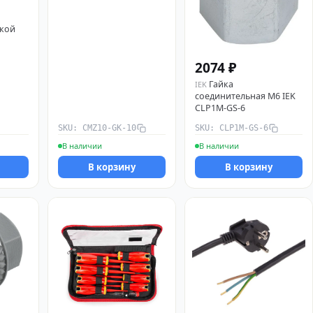
кой
2074 ₽
Гайка
IEK
соединительная М6 IEK
CLP1M-GS-6
SKU: CMZ10-GK-10
SKU: CLP1M-GS-6
В наличии
В наличии
В корзину
В корзину