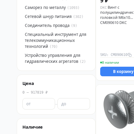
9 ₽
Саморез по металлу
Винт с
DKC
(1093)
полуцилиндричес
Сетевой шнур питания
(302)
головкой М6х10
CM090610 DKC
Соединитель провода
(9)
Специальный инструмент для
телекоммуникационных
технологий
(70)
Устройство управления для
SKU: CM090610
гидравлических агрегатов
(2)
В наличии
В корзину
Цена
0 – 917819 ₽
–
Наличие