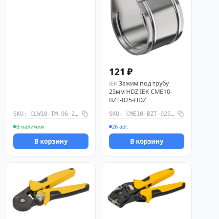
121 ₽
3ажим под трубу
IEK
25мм HDZ IEK CME10-
BZT-025-HDZ
SKU: CLW10-TM-06-2-R
SKU: CME10-BZT-025-HDZ
В наличии
26 авг.
В корзину
В корзину