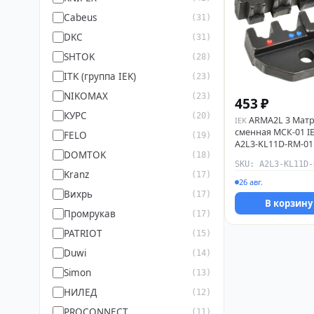
Cabeus
(31)
DKC
(31)
SHTOK
(28)
ITK (группа IEK)
(23)
NIKOMAX
(23)
453 ₽
КУРС
(20)
ARMA2L 3 Мат
IEK
сменная МСК-01 I
FELO
(19)
A2L3-KL11D-RM-01
DOMTOK
(18)
Kranz
(17)
26 авг.
Вихрь
(17)
В корзину
Промрукав
(17)
PATRIOT
(15)
Duwi
(14)
Simon
(13)
НИЛЕД
(12)
PROCONNECT
(11)