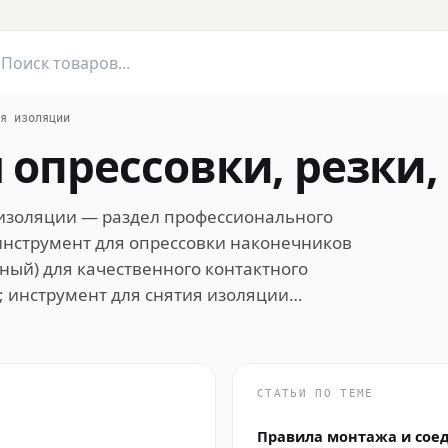
я изоляции
опрессовки, резки,
 изоляции — раздел профессионального
инструмент для опрессовки наконечников
ный) для качественного контактного
 инструмент для снятия изоляции
еские для серии); кабельные ножи и резаки
торные ножницы для резки кабеля до 240
ессовка + резка + перфорация);
я (95–630 мм²); наборы и аксессуары для
СТАТЬИ ПО ТЕМЕ
яет надёжность соединения: ручной до 35
Правила монтажа и сое