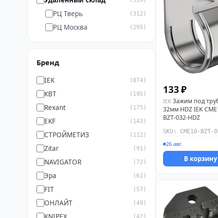
Удалённый склад
(359)
РЦ Тверь
(312)
РЦ Москва
(295)
Бренд
IEK
(874)
133 ₽
КВТ
(195)
3ажим под тру
IEK
Rexant
(175)
32мм HDZ IEK CME
BZT-032-HDZ
EKF
(143)
СТРОЙМЕТИЗ
(112)
26 авг.
Zitar
(91)
В корзину
NAVIGATOR
(72)
Эра
(61)
FIT
(57)
ОНЛАЙТ
(49)
KNIPEX
(42)