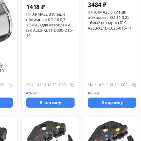
3484 ₽
1418 ₽
ARMA2L 3 Клещи
IEK
ARMA2L 3 Клещи
IEK
обжимные КО-11 0,25-
обжимные КО-10 0,3-
16мм2 (квадрат) IEK
1,5мм2 (для автоклемм)
A2L3-KL10-C025-016-11
IEK A2L3-KL11-D030-D15-
10
бу
10-
SKU: CME10-BZT-032-HDZ
SKU: A2L3-KL11-D030-D15-10
SKU: A2L3-KL10-C025-016-11
26 авг.
26 авг.
В корзину
В корзину