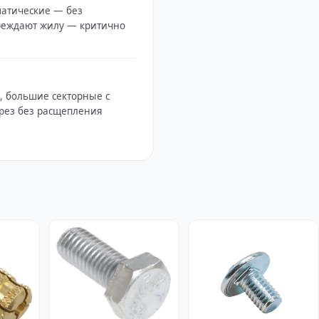
матические — без
вреждают жилу — критично
², большие секторные с
рез без расщепления