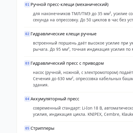
мм², механический до 95 мм², гидравлический
Ручной пресс-клещи (механический)
01
гидравлический пресс до 630 мм².
для наконечников ТМЛ/ТМЭ до 35 мм², усилие со
секунда на опрессовку. До 50 циклов в час без ус
Гидравлические клещи ручные
02
встроенный поршень даёт высокое усилие при 
рычага. До 95 мм², точная индикация усилия по 
Гидравлический пресс с приводом
03
насос (ручной, ножной, с электромотором) подаёт
Сечения до 630 мм², опрессовка кабельных башм
здания.
Аккумуляторный пресс
04
современный стандарт: Li-Ion 18 В, автоматичес
усилия, индикация цикла. KNIPEX, Cembre, Klauke
Стрипперы
05