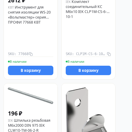
2612 ₽
Комплект
IEK
соединительный КС
Инструмент для
КВТ
М6х10 IEK CLP1M-CS-6-
снятия изоляции WS-20
10-1
«Вольтмастер» серия
ПРОФИ 77668 КВТ
SKU: 77668
SKU: CLP1M-CS-6-10-1
В наличии
В наличии
В корзину
В корзину
196 ₽
Шпилька резьбовая
IEK
М6х2000 DIN 975 IEK
CLW10-TM-06-2-R