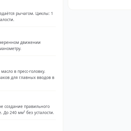
 до 240 мм², аккумуляторный/
здаётся рычагом. Циклы: 1
талости.
умеренном движении
манометру.
 масло в пресс-головку.
аков для главных вводов в
кое создание правильного
. До 240 мм² без усталости.