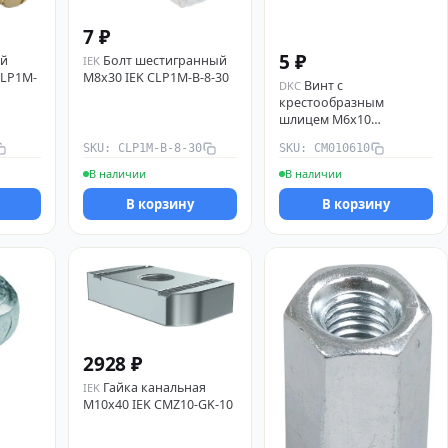
7 ₽
5 ₽
ый
Болт шестигранный
IEK
CLP1M-
М8х30 IEK CLP1M-B-8-30
Винт с
DKC
крестообразным
шлицем М6х10
CM010610 DKC
SKU: CLP1M-B-8-30
SKU: CM010610
В наличии
В наличии
В корзину
В корзину
2928 ₽
Гайка канальная
IEK
М10х40 IEK CMZ10-GK-10