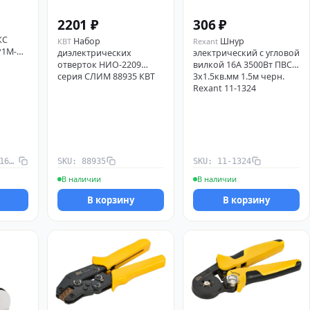
2201 ₽
306 ₽
КС
Набор
Шнур
КВТ
Rexant
P1M-
диэлектрических
электрический с угловой
отверток НИО-2209
вилкой 16А 3500Вт ПВС
серия СЛИМ 88935 КВТ
3х1.5кв.мм 1.5м черн.
Rexant 11-1324
SKU: CLP1M-CS-6-16-HDZ
SKU: 88935
SKU: 11-1324
В наличии
В наличии
В корзину
В корзину