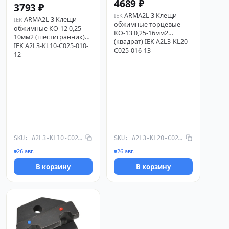
4689 ₽
3793 ₽
ARMA2L 3 Клещи
IEK
ARMA2L 3 Клещи
IEK
обжимные торцевые
обжимные КО-12 0,25-
КО-13 0,25-16мм2
10мм2 (шестигранник)
(квадрат) IEK A2L3-KL20-
IEK A2L3-KL10-C025-010-
C025-016-13
12
SKU: A2L3-KL10-C025-010-12
SKU: A2L3-KL20-C025-016-13
26 авг.
26 авг.
В корзину
В корзину