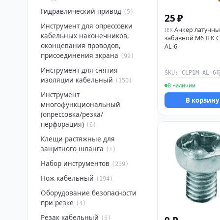
Гидравлический привод
(5)
25 ₽
Инструмент для опрессовки
Анкер латунн
IEK
кабельных наконечников,
забивной М6 IEK 
оконцевания проводов,
AL-6
присоединения экрана
(99)
Инструмент для снятия
SKU: CLP1M-AL-6
изоляции кабельный
(150)
В наличии
Инструмент
В корзину
многофункциональный
(опрессовка/резка/
перфорация)
(6)
Клещи растяжные для
защитного шланга
(1)
Набор инструментов
(239)
Нож кабельный
(194)
Оборудование безопасности
при резке
(4)
Резак кабельный
(5)