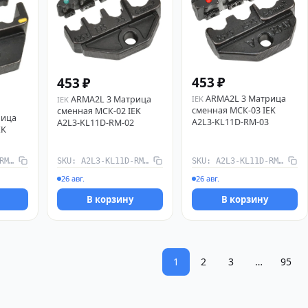
453 ₽
453 ₽
ARMA2L 3 Матрица
IEK
ARMA2L 3 Матрица
IEK
сменная МСК-03 IEK
сменная МСК-02 IEK
рица
A2L3-KL11D-RM-03
A2L3-KL11D-RM-02
EK
SKU: A2L3-KL11D-RM-01
SKU: A2L3-KL11D-RM-02
SKU: A2L3-KL11D-RM-03
26 авг.
26 авг.
В корзину
В корзину
1
2
3
…
95