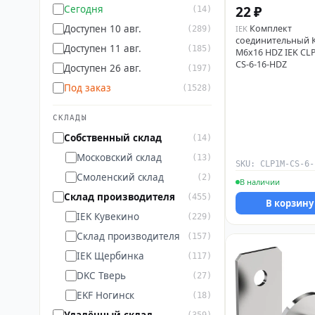
22 ₽
Сегодня
(14)
Комплект
Доступен 10 авг.
IEK
(289)
соединительный 
Доступен 11 авг.
(185)
М6х16 HDZ IEK CL
CS-6-16-HDZ
Доступен 26 авг.
(197)
Под заказ
(1528)
СКЛАДЫ
Собственный склад
(14)
Московский склад
(13)
Смоленский склад
(2)
В наличии
Склад производителя
(455)
В корзину
IEK Кувекино
(229)
Склад производителя
(157)
IEK Щербинка
(117)
DKC Тверь
(27)
EKF Ногинск
(18)