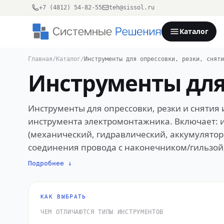
+7 (4812) 54-82-55
teh@sissol.ru
Каталог
Главная
/
Каталог
/
Инструменты для опрессовки, резки, сняти
Инструменты для 
Инструменты для опрессовки, резки и снятия
инструмента электромонтажника. Включает: 
(механический, гидравлический, аккумулятор
соединения провода с наконечником/гильзой;
(стрипперы для проводов до 6 мм², автоматич
Подробнее ↓
(с фиксированным или сменным лезвием, сек
мм²); многофункциональные инструменты (опр
гидравлические приводы для большого сечени
КАК ВЫБРАТЬ
оконцевателей. Качество опрессовки определ
ЧЕМ ОТЛИЧАЮТСЯ ТИПЫ ИНСТРУМЕНТОВ