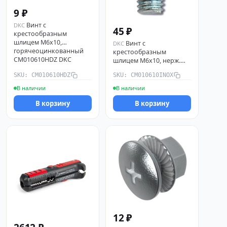
9 ₽
Винт с
DKC
45 ₽
крестообразным
шлицем М6х10,
Винт с
DKC
горячеоцинкованный
крестообразным
CM010610HDZ DKC
шлицем М6х10, нерж.
сталь А2 CM010610INOX
SKU: CM010610HDZ
SKU: CM010610INOX
DKC
В наличии
В наличии
В корзину
В корзину
12 ₽