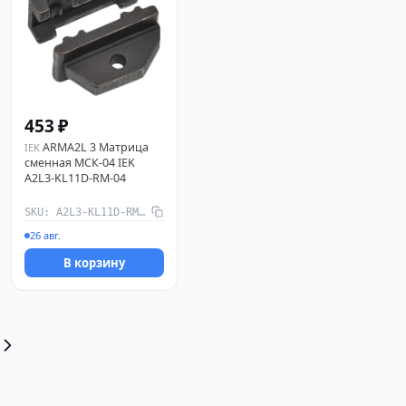
453 ₽
ARMA2L 3 Матрица
IEK
сменная МСК-04 IEK
A2L3-KL11D-RM-04
SKU: A2L3-KL11D-RM-04
26 авг.
В корзину