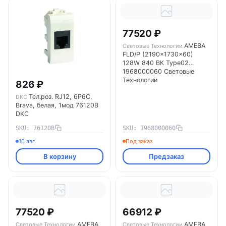
77520 ₽
AMEBA
Световые Технологии
FLD/P (2190x1730x60)
128W 840 BK Type02
1968000060 Световые
Технологии
826 ₽
Тел.роз. RJ12, 6P6C,
DKC
Brava, белая, 1мод 76120B
DKC
SKU: 76120B
SKU: 1968000060
10 авг.
Под заказ
В корзину
Предзаказ
77520 ₽
66912 ₽
AMEBA
AMEBA
Световые Технологии
Световые Технологии