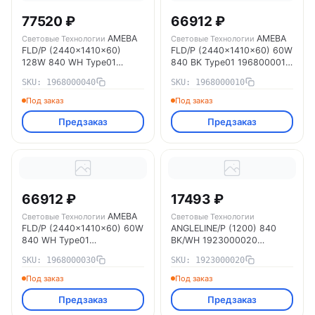
77520 ₽
66912 ₽
AMEBA
AMEBA
Световые Технологии
Световые Технологии
FLD/P (2440x1410x60)
FLD/P (2440x1410x60) 60W
128W 840 WH Type01
840 BK Type01 1968000010
1968000040 Световые
Световые Технологии
SKU: 1968000040
SKU: 1968000010
Технологии
Под заказ
Под заказ
Предзаказ
Предзаказ
66912 ₽
17493 ₽
AMEBA
Световые Технологии
Световые Технологии
FLD/P (2440x1410x60) 60W
ANGLELINE/P (1200) 840
840 WH Type01
BK/WH 1923000020
1968000030 Световые
Световые Технологии
SKU: 1968000030
SKU: 1923000020
Технологии
Под заказ
Под заказ
Предзаказ
Предзаказ