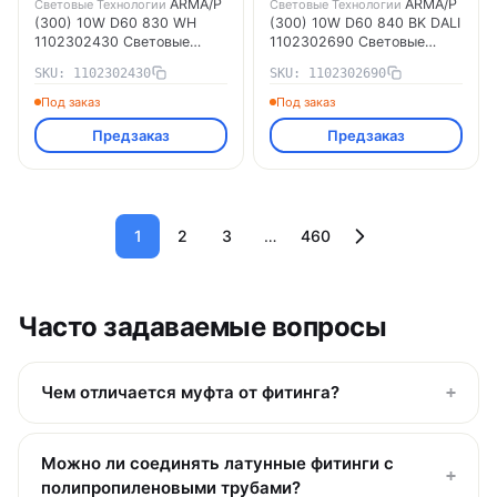
ARMA/P
ARMA/P
Световые Технологии
Световые Технологии
(300) 10W D60 830 WH
(300) 10W D60 840 BK DALI
1102302430 Световые
1102302690 Световые
Технологии
Технологии
SKU: 1102302430
SKU: 1102302690
Под заказ
Под заказ
Предзаказ
Предзаказ
1
2
3
…
460
Часто задаваемые вопросы
Чем отличается муфта от фитинга?
+
Можно ли соединять латунные фитинги с
+
полипропиленовыми трубами?