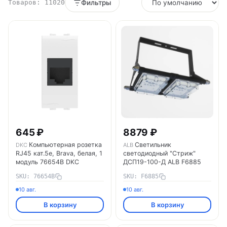
Товаров: 11020
Фильтры
645 ₽
8879 ₽
Компьютерная розетка
Светильник
DKC
ALB
RJ45 кат.5e, Brava, белая, 1
светодиодный "Стриж"
модуль 76654B DKC
ДСП19-100-Д ALB F6885
SKU: 76654B
SKU: F6885
10 авг.
10 авг.
В корзину
В корзину