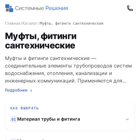
Главная
/
Каталог
/
Муфты, фитинги сантехнические
Муфты, фитинги
сантехнические
Муфты и фитинги сантехнические —
соединительные элементы трубопроводов систем
водоснабжения, отопления, канализации и
инженерных коммуникаций. Применяются для
соединения труб на прямых участках, организации
Подробнее ↓
поворотов, разветвлений и подключения
сантехнического оборудования. В каталоге
КАК ВЫБРАТЬ
«Системные Решения» представлено более 2 500
позиций от ведущих производителей EKF, RTP и
Материал трубы и фитинга
01
VALFEX по ценам от 3 до 26 957 ₽. Ассортимент
охватывает изделия из латуни (в том числе ЛС59-