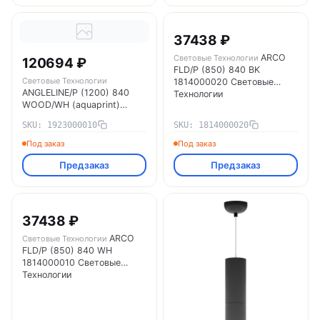
37438 ₽
ARCO
Световые Технологии
120694 ₽
FLD/P (850) 840 BK
Световые Технологии
1814000020 Световые
ANGLELINE/P (1200) 840
Технологии
WOOD/WH (aquaprint)
1923000010 Световые
SKU: 1923000010
SKU: 1814000020
Технологии
Под заказ
Под заказ
Предзаказ
Предзаказ
37438 ₽
ARCO
Световые Технологии
FLD/P (850) 840 WH
1814000010 Световые
Технологии