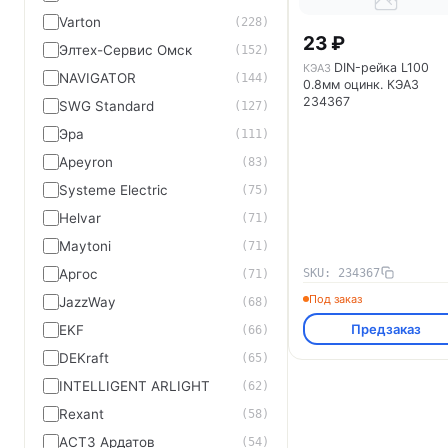
Varton
(228)
23 ₽
Элтех-Сервис Омск
(152)
DIN-рейка L100
КЭАЗ
NAVIGATOR
(144)
0.8мм оцинк. КЭАЗ
234367
SWG Standard
(127)
Эра
(111)
Apeyron
(83)
Systeme Electric
(75)
Helvar
(71)
Maytoni
(71)
SKU: 234367
Аргос
(71)
Под заказ
JazzWay
(68)
Предзаказ
EKF
(66)
DEKraft
(65)
INTELLIGENT ARLIGHT
(62)
Rexant
(58)
АСТЗ Ардатов
(54)