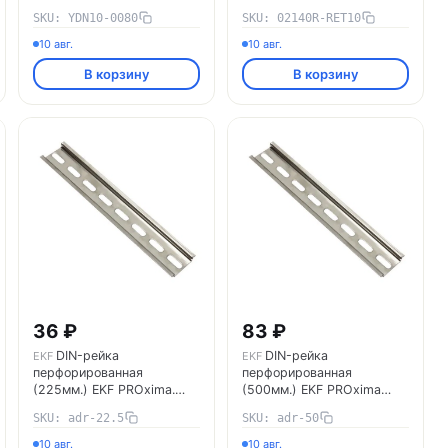
SKU: YDN10-0080
SKU: 02140R-RET10
10 авг.
10 авг.
В корзину
В корзину
36 ₽
83 ₽
DIN-рейка
DIN-рейка
EKF
EKF
перфорированная
перфорированная
(225мм.) EKF PROxima.
(500мм.) EKF PROxima
adr-22.5
adr-50
SKU: adr-22.5
SKU: adr-50
10 авг.
10 авг.