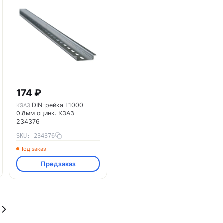
174 ₽
DIN-рейка L1000
КЭАЗ
0.8мм оцинк. КЭАЗ
234376
SKU: 234376
Под заказ
Предзаказ