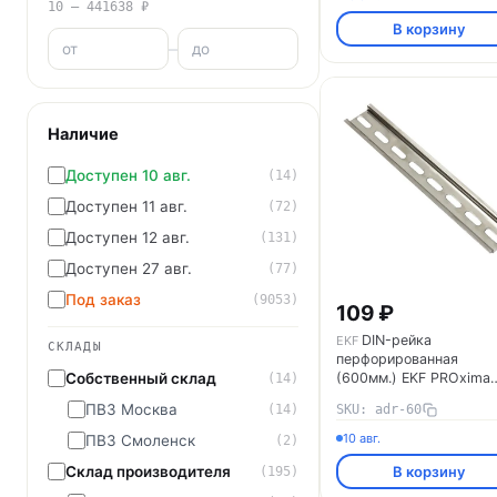
10 – 441638 ₽
В корзину
–
Наличие
Доступен 10 авг.
(14)
Доступен 11 авг.
(72)
Доступен 12 авг.
(131)
Доступен 27 авг.
(77)
Под заказ
(9053)
109 ₽
DIN-рейка
EKF
СКЛАДЫ
перфорированная
Собственный склад
(600мм.) EKF PROxima
(14)
adr-60
ПВЗ Москва
(14)
SKU: adr-60
10 авг.
ПВЗ Смоленск
(2)
Склад производителя
В корзину
(195)