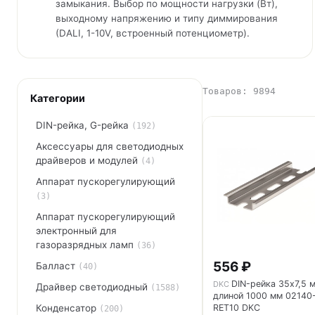
замыкания. Выбор по мощности нагрузки (Вт),
выходному напряжению и типу диммирования
(DALI, 1-10V, встроенный потенциометр).
Товаров: 9894
Категории
DIN-рейка, G-рейка
(192)
Аксессуары для светодиодных
драйверов и модулей
(4)
Аппарат пускорегулирующий
(3)
Аппарат пускорегулирующий
электронный для
газоразрядных ламп
(36)
556 ₽
Балласт
(40)
DIN-рейка 35х7,5 
DKC
Драйвер светодиодный
(1588)
длиной 1000 мм 02140
RET10 DKC
Конденсатор
(200)