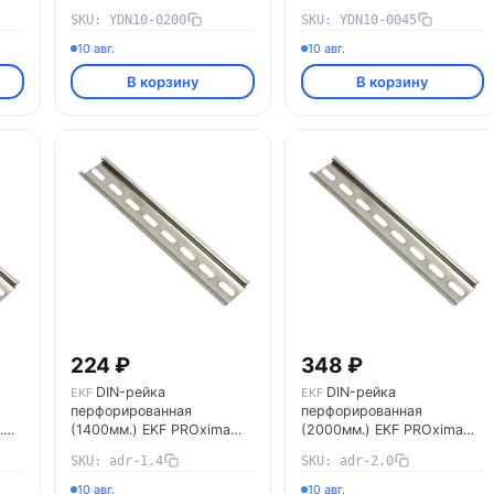
SKU: YDN10-0200
SKU: YDN10-0045
10 авг.
10 авг.
В корзину
В корзину
224 ₽
348 ₽
DIN-рейка
DIN-рейка
EKF
EKF
перфорированная
перфорированная
.
(1400мм.) EKF PROxima
(2000мм.) EKF PROxima
adr-1.4
adr-2.0
SKU: adr-1.4
SKU: adr-2.0
10 авг.
10 авг.