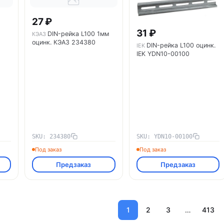
27 ₽
31 ₽
DIN-рейка L100 1мм
КЭАЗ
оцинк. КЭАЗ 234380
DIN-рейка L100 оцинк.
IEK
IEK YDN10-00100
SKU: 234380
SKU: YDN10-00100
Под заказ
Под заказ
Предзаказ
Предзаказ
1
2
3
…
413