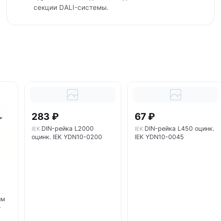
секции DALI-системы.
283 ₽
67 ₽
DIN-рейка L2000
DIN-рейка L450 оцинк.
IEK
IEK
оцинк. IEK YDN10-0200
IEK YDN10-0045
мм
-