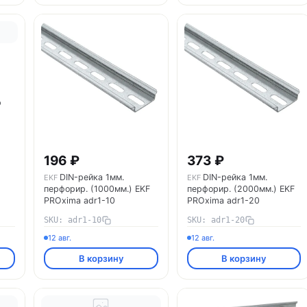
p
196 ₽
373 ₽
DIN-рейка 1мм.
DIN-рейка 1мм.
EKF
EKF
перфорир. (1000мм.) EKF
перфорир. (2000мм.) EKF
PROxima adr1-10
PROxima adr1-20
SKU: adr1-10
SKU: adr1-20
12 авг.
12 авг.
В корзину
В корзину