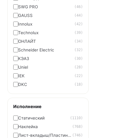
SWG PRO
(46)
GAUSS
(44)
Innolux
(42)
Technolux
(39)
ОНЛАЙТ
(34)
Schneider Electric
(32)
КЭАЗ
(30)
Uniel
(28)
IEK
(22)
DKC
(18)
Исполнение
Статический
(1110)
Наклейка
(768)
Лист-вкладыш/Пластина-вкладыш
(746)