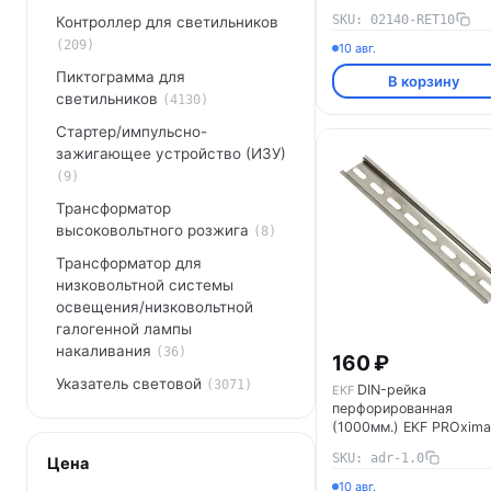
SKU: 02140-RET10
Контроллер для светильников
(209)
10 авг.
Пиктограмма для
В корзину
светильников
(4130)
Стартер/импульсно-
зажигающее устройство (ИЗУ)
(9)
Трансформатор
высоковольтного розжига
(8)
Трансформатор для
низковольтной системы
освещения/низковольтной
галогенной лампы
накаливания
(36)
160 ₽
Указатель световой
(3071)
DIN-рейка
EKF
перфорированная
(1000мм.) EKF PROxima
adr-1.0
SKU: adr-1.0
Цена
10 авг.