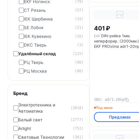
EKF Ногинск
(79)
СТ Рязань
(57)
IEK Щербинка
(33)
401 ₽
SE Лобня
(21)
DIN-рейка 1мм.
IEK Кувекино
EKF
(20)
неперфорир. (2000мм.)
DKC Тверь
(3)
EKF PROxima adr1-20n
Удалённый склад
(115)
РЦ Тверь
(90)
РЦ Москва
(80)
Бренд
SKU: adr1-20np
Электротехника и
Под заказ
(3918)
Автоматика
Предзаказ
Белый свет
(2777)
Arlight
(752)
Световые Технологии
(361)