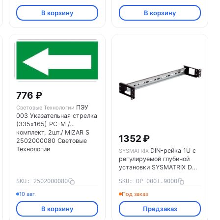
В корзину
В корзину
776 ₽
ПЭУ
Световые Технологии
003 Указательная стрелка
(335х165) РС-M /
комплект, 2шт./ MIZAR S
1352 ₽
2502000080 Световые
Технологии
DIN-рейка 1U с
SYSMATRIX
регулируемой глубиной
установки SYSMATRIX DP
0001.9000
SKU: 2502000080
SKU: DP 0001.9000
10 авг.
Под заказ
В корзину
Предзаказ