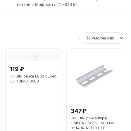
питания. Мощность: 75–320 Вт.
119 ₽
DIN-рейка L800 оцинк.
IEK
IEK YDN10-0080
347 ₽
DIN-рейка перф.
DKC
OMEGA 35х7,5, 1000 мм
02140R-RET10 DKC