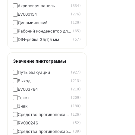
Акриловая панель
(334)
EV000154
(276)
Динамический
(129)
Рабочий конденсатор для электродвигателя
(65)
DIN-рейка 35/7,5 мм
(57)
Значение пиктограммы
Путь эвакуации
(927)
Выход
(213)
EV003784
(210)
Текст
(209)
Знак
(180)
Средство противопожарной защиты
(126)
RV000246
(52)
Средства противопожарной защиты
(39)