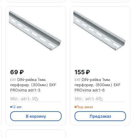
69 ₽
155 ₽
DIN-рейка 1мм.
DIN-рейка 1мм.
EKF
EKF
перфорир. (300мм.) EKF
перфорир. (600мм.) EKF
PROxima adr1-3
PROxima adr1-6
SKU: adr1-3
SKU: adr1-6
12 авг.
Под заказ
В корзину
Предзаказ