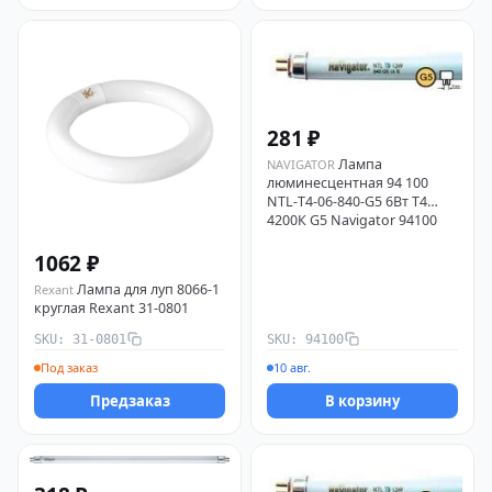
281 ₽
Лампа
NAVIGATOR
люминесцентная 94 100
NTL-T4-06-840-G5 6Вт T4
4200К G5 Navigator 94100
1062 ₽
Лампа для луп 8066-1
Rexant
круглая Rexant 31-0801
SKU: 31-0801
SKU: 94100
Под заказ
10 авг.
Предзаказ
В корзину