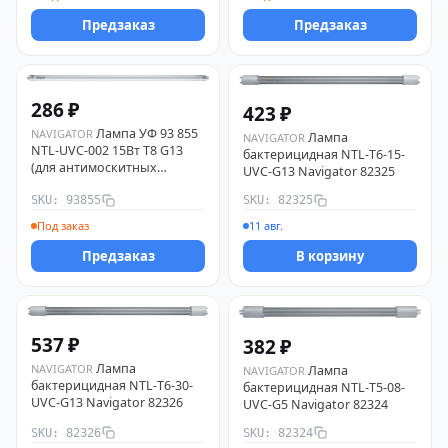
Предзаказ
Предзаказ
286 ₽
423 ₽
Лампа УФ 93 855
NAVIGATOR
Лампа
NAVIGATOR
NTL-UVC-002 15Вт T8 G13
бактерицидная NTL-T6-15-
(для антимоскитных
UVC-G13 Navigator 82325
светильников NMK-08)
SKU: 93855
SKU: 82325
NAVIGATOR 93855
Под заказ
11 авг.
Предзаказ
В корзину
537 ₽
382 ₽
Лампа
NAVIGATOR
Лампа
NAVIGATOR
бактерицидная NTL-T6-30-
бактерицидная NTL-Т5-08-
UVC-G13 Navigator 82326
UVC-G5 Navigator 82324
SKU: 82326
SKU: 82324