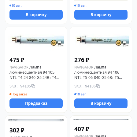
10 авг.
10 авг.
В корзину
В корзину
475 ₽
276 ₽
Лампа
Лампа
NAVIGATOR
NAVIGATOR
люминесцентная 94 105
люминесцентная 94 106
NTL-T4-24-840-G5 24Вт T4
NTL-T5-06-840-G5 6Вт T5
4200К G5 Navigator 94105
4200К G5 Navigator 94106
SKU: 94105
SKU: 94106
Под заказ
10 авг.
Предзаказ
В корзину
407 ₽
302 ₽
Лампа
NAVIGATOR