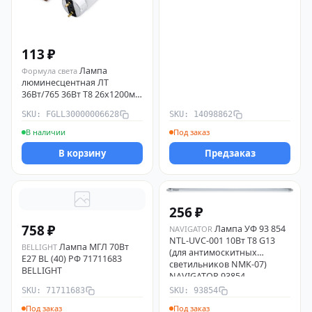
113 ₽
Лампа
Формула света
люминесцентная ЛТ
36Вт/765 36Вт T8 26х1200мм
G13 6500К Формула света
SKU: FGLL30000006628
SKU: 14098862
FGLL30000006628
В наличии
Под заказ
В корзину
Предзаказ
256 ₽
758 ₽
Лампа УФ 93 854
NAVIGATOR
NTL-UVC-001 10Вт T8 G13
Лампа МГЛ 70Вт
BELLIGHT
(для антимоскитных
Е27 BL (40) РФ 71711683
светильников NMK-07)
BELLIGHT
NAVIGATOR 93854
SKU: 71711683
SKU: 93854
Под заказ
Под заказ