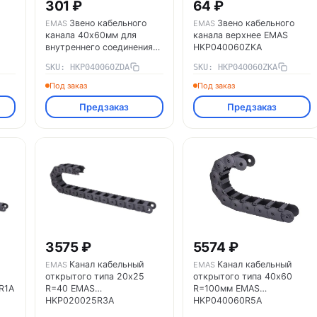
301 ₽
64 ₽
Звено кабельного
Звено кабельного
EMAS
EMAS
канала 40х60мм для
канала верхнее EMAS
внутреннего соединения
HKP040060ZKA
EMAS HKP040060ZDA
SKU: HKP040060ZDA
SKU: HKP040060ZKA
Под заказ
Под заказ
Предзаказ
Предзаказ
5574 ₽
3575 ₽
Канал кабельный
Канал кабельный
EMAS
EMAS
открытого типа 40х60
открытого типа 20х25
R=100мм EMAS
R1A
R=40 EMAS
HKP040060R5A
HKP020025R3A