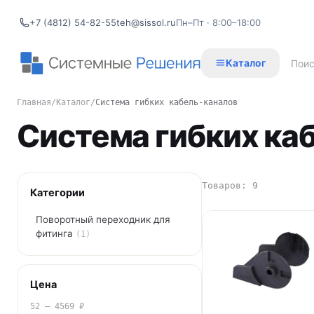
+7 (4812) 54-82-55
teh@sissol.ru
Пн–Пт · 8:00–18:00
Каталог
Главная
/
Каталог
/
Система гибких кабель-каналов
Система гибких ка
Товаров: 9
Категории
Поворотный переходник для
фитинга
(1)
Цена
52 – 4569 ₽