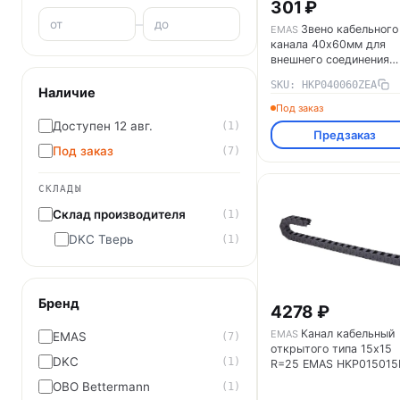
301 ₽
–
Звено кабельного
EMAS
канала 40х60мм для
внешнего соединения
EMAS HKP040060ZEA
SKU: HKP040060ZEA
Наличие
Под заказ
Доступен 12 авг.
(1)
Предзаказ
Под заказ
(7)
СКЛАДЫ
Склад производителя
(1)
DKC Тверь
(1)
Бренд
4278 ₽
Канал кабельный
EMAS
EMAS
(7)
открытого типа 15х15
DKC
(1)
R=25 EMAS HKP015015
OBO Bettermann
(1)