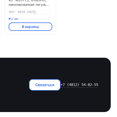
45° M20x1,5, IP68/IP67,
никелированная латунь
6028-20G DKC
SKU: 6028-20G
12 авг.
В корзину
Связаться
+7 (4812) 54-82-55