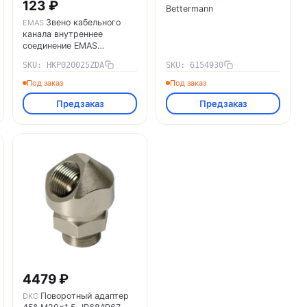
123 ₽
Bettermann
Звено кабельного
EMAS
канала внутреннее
соединение EMAS
HKP020025ZDA
SKU: HKP020025ZDA
SKU: 6154930
Под заказ
Под заказ
Предзаказ
Предзаказ
4479 ₽
Поворотный адаптер
DKC