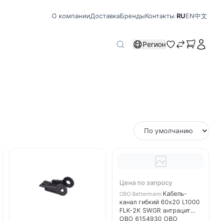
О компании
Доставка
Бренды
Контакты
|
RU
EN
中文
Регион
Цена по запросу
Кабель-
OBO Bettermann
канал гибкий 60х20 L1000
FLK-2K SWGR антрацит
OBO 6154930 OBO