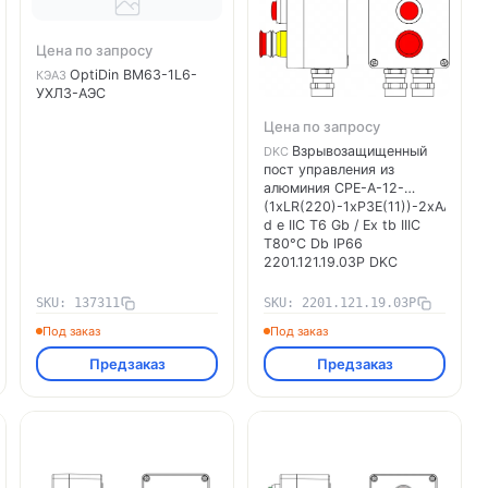
Цена по запросу
OptiDin BM63-1L6-
КЭАЗ
УХЛ3-АЭС
Цена по запросу
Взрывозащищенный
DKC
пост управления из
алюминия CPE-A-12-
(1xLR(220)-1xP3E(11))-2xAASBM
d e IIC T6 Gb / Ex tb IIIC
T80°C Db IP66
2201.121.19.03P DKC
SKU: 137311
SKU: 2201.121.19.03P
Под заказ
Под заказ
Предзаказ
Предзаказ