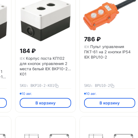
786 ₽
Пульт управления
IEK
184 ₽
ПКТ-61 на 2 кнопки IP54
IEK BPU10-2
Корпус поста КП102
IEK
для кнопок управления 2
места белый IEK BKP10-2-
 1
K01
-1-
SKU: BKP10-2-K01
SKU: BPU10-2
10 авг.
10 авг.
В корзину
В корзину