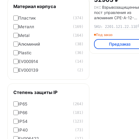
Материал корпуса
Взрывозащищенны
DKC
пост управления из
алюминия CPE-A-12-
Пластик
(374)
(1xP1G(11)-1xP3E(11))
Металл
SKU: 2201.121.22.11E
(169)
d e IIC Т5 Gb / Ex tb IIIC
T95°C Db IP66
Под заказ
Metal
(164)
2201.121.22.11E DKC
Предзаказ
Алюминий
(38)
Plastic
(36)
EV000914
(14)
EV000139
(2)
Степень защиты IP
IP65
(264)
IP66
(181)
IP54
(123)
IP40
(73)
EV006422
(17)