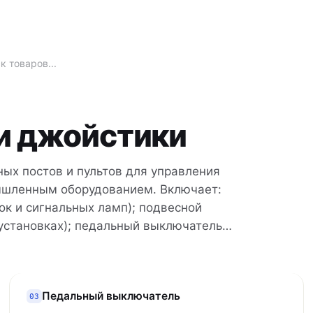
и джойстики
ых постов и пультов для управления
ышленным оборудованием. Включает:
пок и сигнальных ламп); подвесной
 установках); педальный выключатель
, подъёмники); двуручный пульт
атор должен нажимать обе
ю зону); джойстик (для
Педальный выключатель
уса для самостоятельной сборки
03