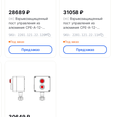
28689 ₽
31058 ₽
Взрывозащищенный
Взрывозащищенный
DKC
DKC
пост управления из
пост управления из
алюминия CPE-A-12-
алюминия CPE-A-12-
KAEPM2MHK-
(1xP1G(11)-1xP1R(11))-1xKAEPM2MHK-
(1xP1G(11)-1xP1R(11))-2xKA2MHK
SKU: 2201.121.22.120M
SKU: 2201.121.22.11H
20(C)1Ex d e IIC Т5 Gb / Ex
d e IIC Т5 Gb / Ex tb IIIC
tb IIIC T95°C Db IP66
T95°C Db IP66
Под заказ
Под заказ
2201.121.22.120M DKC
2201.121.22.11H DKC
Предзаказ
Предзаказ
30649 ₽