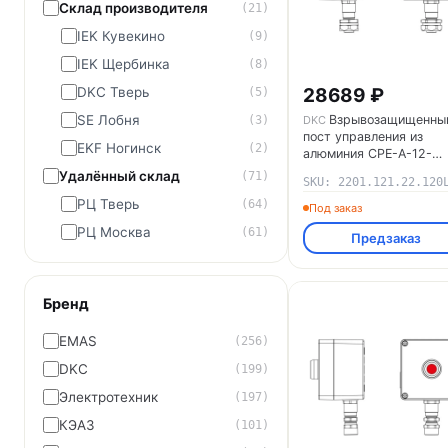
Склад производителя
(21)
IEK Кувекино
(9)
IEK Щербинка
(8)
28689 ₽
DKC Тверь
(5)
Взрывозащищенны
SE Лобня
DKC
(3)
пост управления из
EKF Ногинск
(2)
алюминия CPE-A-12-
(1xP1B(11)-1xP1R(11))
Удалённый склад
(71)
SKU: 2201.121.22.120
20(C)1Ex d e IIC Т5 Gb 
РЦ Тверь
tb IIIC T95°C Db IP66
(64)
Под заказ
2201.121.22.120L DKC
РЦ Москва
(61)
Предзаказ
Бренд
EMAS
(256)
DKC
(199)
Электротехник
(197)
КЭАЗ
(101)