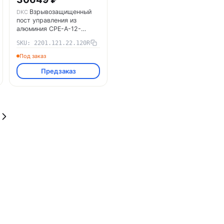
Взрывозащищенный
DKC
пост управления из
алюминия CPE-A-12-
(1xP1R(11)-1xLR(250))-1xKAEPM2MHK-
SKU: 2201.121.22.120R
20(C)1Ex d e IIC Т5 Gb / Ex
tb IIIC T95°C Db IP66
Под заказ
2201.121.22.120R DKC
Предзаказ