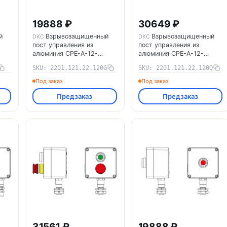
19888 ₽
30649 ₽
й
Взрывозащищенный
Взрывозащищенный
DKC
DKC
пост управления из
пост управления из
алюминия CPE-A-12-
алюминия CPE-A-12-
C)1Ex
(1xP1G(11))-1xKAEPM2MHK-
(1xP1G(11)-1xLG(250))-1x
SKU: 2201.121.22.120G
SKU: 2201.121.22.120Q
20(C)1Ex d e IIC Т5 Gb / Ex
20(C)1Ex d e IIC Т5 Gb / Ex
tb IIIC T95°C Db IP66
tb IIIC T95°C Db IP66
Под заказ
Под заказ
2201.121.22.120G DKC
2201.121.22.120Q DKC
Предзаказ
Предзаказ
31561 ₽
19888 ₽