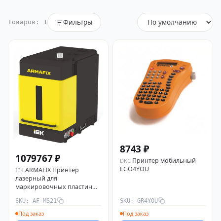
Фильтры
Товаров: 1
8743 ₽
1079767 ₽
Принтер мобильный
DKC
EGO4YOU
ARMAFIX Принтер
IEK
лазерный для
маркировочных пластин
IEK AF-MS21
SKU: AF-MS21
SKU: GR4YOU
Под заказ
Под заказ