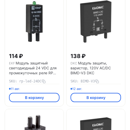
114 ₽
138 ₽
Модуль защитный
Модуль защиты,
EKF
DKC
светодиодный 24 VDC для
варистор, 120V AC/DC
промежуточных реле RP
BIMD-V3 DKC
EKF AVERES rp-led-24DC
SKU: rp-led-24DC
SKU: BIMD-V3
11 авг.
12 авг.
В корзину
В корзину