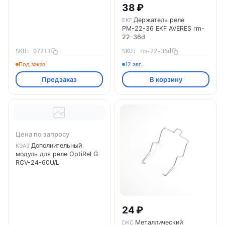
38 ₽
Держатель реле
EKF
РМ-22-36 EKF AVERES rm-
22-36d
SKU: 07211
SKU: rm-22-36d
Под заказ
12 авг.
Предзаказ
В корзину
Цена по запросу
Дополнительный
КЭАЗ
модуль для реле OptiRel G
RCV-24-60U/L
24 ₽
Металлический
DKC