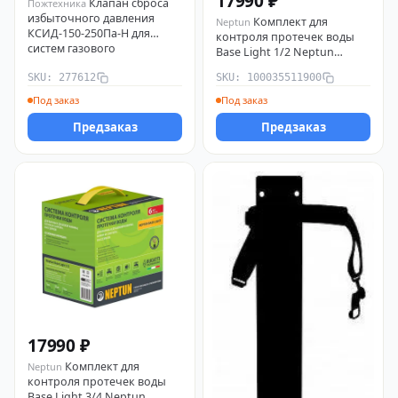
17990 ₽
Клапан сброса
Пожтехника
избыточного давления
Комплект для
Neptun
КСИД-150-250Па-Н для
контроля протечек воды
систем газового
Base Light 1/2 Neptun
пожаротушения
100035511900
Пожтехника 277612
SKU: 277612
SKU: 100035511900
Под заказ
Под заказ
Предзаказ
Предзаказ
17990 ₽
Комплект для
Neptun
контроля протечек воды
Base Light 3/4 Neptun