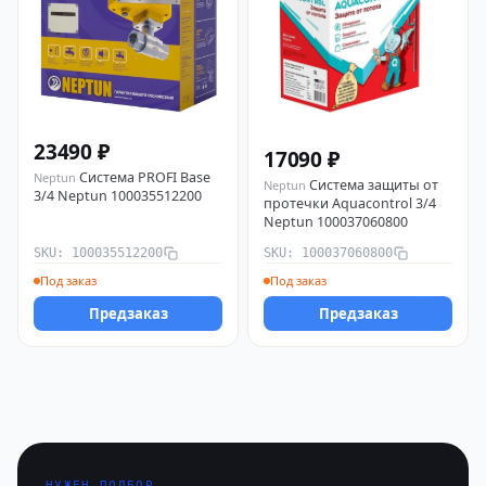
23490 ₽
17090 ₽
Система PROFI Base
Neptun
Система защиты от
Neptun
3/4 Neptun 100035512200
протечки Aquacontrol 3/4
Neptun 100037060800
SKU: 100035512200
SKU: 100037060800
Под заказ
Под заказ
Предзаказ
Предзаказ
НУЖЕН ПОДБОР