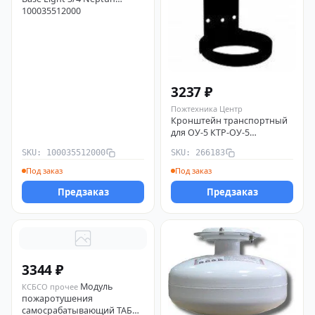
100035512000
3237 ₽
Пожтехника Центр
Кронштейн транспортный
для ОУ-5 КТР-ОУ-5
Пожтехника Центр 266183
SKU: 100035512000
SKU: 266183
Под заказ
Под заказ
Предзаказ
Предзаказ
3344 ₽
Модуль
КСБСО прочее
пожаротушения
самосрабатывающий ТАБ