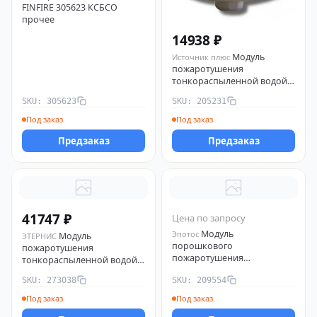
FINFIRE 305623 КСБСО
прочее
14938 ₽
Модуль
Источник плюс
пожаротушения
тонкораспыленной водой
МПП (Н-Взр)-6-И-ГЭ-У2
SKU: 305623
SKU: 205231
Источник плюс 205231
Под заказ
Под заказ
Предзаказ
Предзаказ
41747 ₽
Цена по запросу
Модуль
Эпотос
Модуль
ЭТЕРНИС
порошкового
пожаротушения
пожаротушения
тонкораспыленной водой
Буран-15КД (взр)
ТРВ-Гарант-14.5-01 (180) для
SKU: 273038
SKU: 209554
взрывозащ. Эпотос 209554
фальшполов и
фальшпотолков ЭТЕРНИС
Под заказ
Под заказ
273038