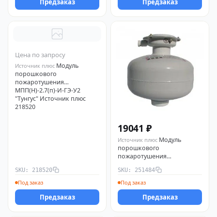
Предзаказ
Предзаказ
Цена по запросу
Модуль
Источник плюс
порошкового
пожаротушения
МПП(Н)-2.7(п)-И-ГЭ-У2
"Тунгус" Источник плюс
218520
19041 ₽
Модуль
Источник плюс
порошкового
пожаротушения
взрывозащ. МПП (Н-Взр)-9-
SKU: 218520
SKU: 251484
И-ГЭ-У2 Источник плюс
251484
Под заказ
Под заказ
Предзаказ
Предзаказ