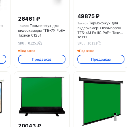
49875 ₽
26461 ₽
Термокожух для
Тахион
го
Термокожух для
Тахион
видеокамеры взрывозащ.
в
видеокамеры ТГБ-7У PoE+
ТГБ-4М Ex IIC PoE+ Тахион
Тахион 01251
10131
SKU: 01251
SKU: 10131
Под заказ
Под заказ
Предзаказ
Предзаказ
20043 ₽