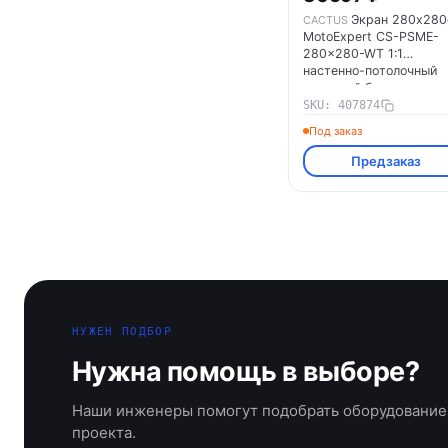
Экран 280х28
CACTUS
MotoExpert CS-PSME-
280x280-WT 1:1
настенно-потолочный
рулонный бел.
(моторизованный прив
SKU: 407874
CACTUS 407874
Под заказ
Предзаказ
НУЖЕН ПОДБОР
Нужна помощь в выборе?
Наши инженеры помогут подобрать оборудование
проекта.