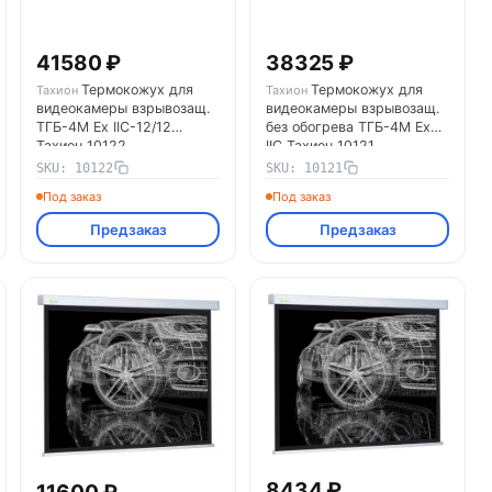
41580 ₽
38325 ₽
Термокожух для
Термокожух для
Тахион
Тахион
видеокамеры взрывозащ.
видеокамеры взрывозащ.
ТГБ-4М Ex IIC-12/12
без обогрева ТГБ-4М Ex
Тахион 10122
IIC Тахион 10121
SKU: 10122
SKU: 10121
Под заказ
Под заказ
Предзаказ
Предзаказ
8434 ₽