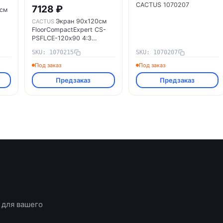
CACTUS 1070207
7128 ₽
0см
Экран 90х120см
CACTUS
FloorCompactExpert CS-
PSFLCE-120х90 4:3
напольный рулонный
од)
SKU: 1070215
SKU: 1070207
CACTUS 1070215
Под заказ
Под заказ
Предзаказ
Предзаказ
 для вашего