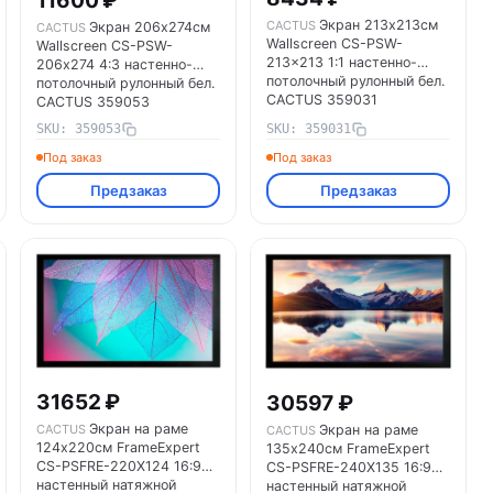
11600 ₽
Экран 213х213см
CACTUS
Экран 206х274см
CACTUS
Wallscreen CS-PSW-
Wallscreen CS-PSW-
213x213 1:1 настенно-
206х274 4:3 настенно-
потолочный рулонный бел.
потолочный рулонный бел.
CACTUS 359031
CACTUS 359053
SKU: 359053
SKU: 359031
Под заказ
Под заказ
Предзаказ
Предзаказ
31652 ₽
30597 ₽
Экран на раме
CACTUS
Экран на раме
CACTUS
124х220см FrameExpert
135х240см FrameExpert
CS-PSFRE-220X124 16:9
CS-PSFRE-240X135 16:9
настенный натяжной
настенный натяжной