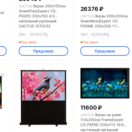
Экран 200х150см
CACTUS
26376 ₽
GreenFloorExpert CS-
см
PSGFE-200х150 4:3
Экран 200х200см
CACTUS
напольный рулонный
GreenMotoExpert CS-
CACTUS 1070232
PSGME-200х200 1:1
настенно-потолочный
SKU: 1070232
SKU: 1070234
рулонный CACTUS
од)
1070234
Под заказ
Под заказ
Предзаказ
Предзаказ
11600 ₽
Экран на раме
CACTUS
113х200см FrameExpert
CS-PSFRE-200х113 16:9
настенный натяжной