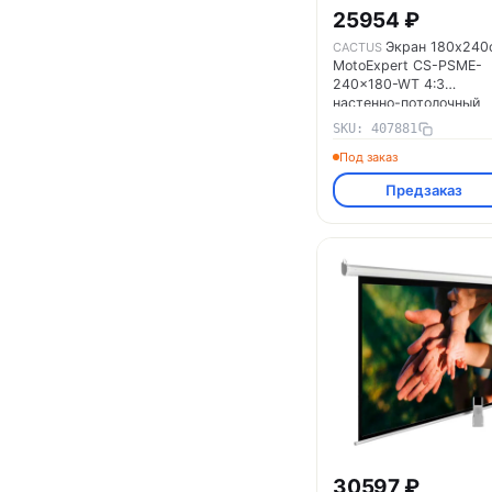
25954 ₽
Экран 180х240
CACTUS
MotoExpert CS-PSME-
240x180-WT 4:3
настенно-потолочный
рулонный бел.
SKU: 407881
(моторизованный прив
Под заказ
CACTUS 407881
Предзаказ
30597 ₽