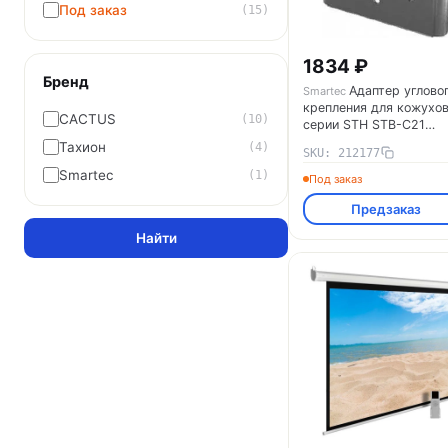
Под заказ
(15)
1834 ₽
Бренд
Адаптер углово
Smartec
крепления для кожухо
CACTUS
(10)
серии STH STB-C21
Smartec 212177
Тахион
(4)
SKU: 212177
Smartec
(1)
Под заказ
Предзаказ
Найти