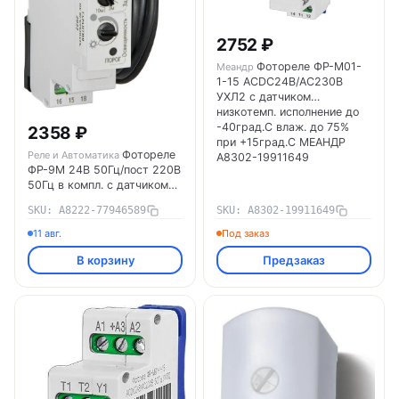
2752 ₽
Фотореле ФР-М01-
Меандр
1-15 ACDC24В/AC230В
УХЛ2 с датчиком
низкотемп. исполнение до
-40град.C влаж. до 75%
2358 ₽
при +15град.C МЕАНДР
Фотореле
Реле и Автоматика
A8302-19911649
ФР-9М 24В 50Гц/пост 220В
50Гц в компл. с датчиком
кабель 1.5м Реле и
SKU: A8222-77946589
SKU: A8302-19911649
Автоматика A8222-
77946589
11 авг.
Под заказ
В корзину
Предзаказ