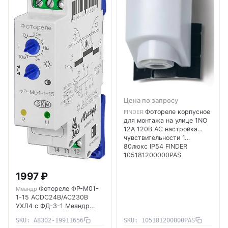
Цена по запросу
Фотореле корпусное
FINDER
для монтажа на улице 1NO
12А 120В AC настройка
чувствительности 1…
80люкс IP54 FINDER
105181200000PAS
1997 ₽
Фотореле ФР-М01-
Меандр
1-15 ACDC24В/AC230В
УХЛ4 с ФД-3-1 Меандр
A8302-19911656
SKU: A8302-19911656
SKU: 105181200000PAS