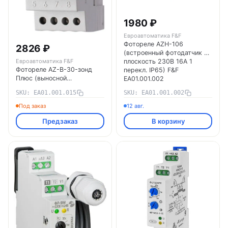
1980 ₽
Евроавтоматика F&F
Фотореле AZH-106
2826 ₽
(встроенный фотодатчик на
плоскость 230В 16А 1
Евроавтоматика F&F
Фотореле AZ-B-30-зонд
перекл. IP65) F&F
Плюс (выносной
EA01.001.002
фотодатчик "Плюс" монтаж
Евроавтоматика F&F
SKU: EA01.001.015
SKU: EA01.001.002
на DIN-рейке 3 модуля
230В 30А 1Z IP20) F&F
Под заказ
12 авг.
EA01.001.015
Предзаказ
В корзину
Евроавтоматика F&F