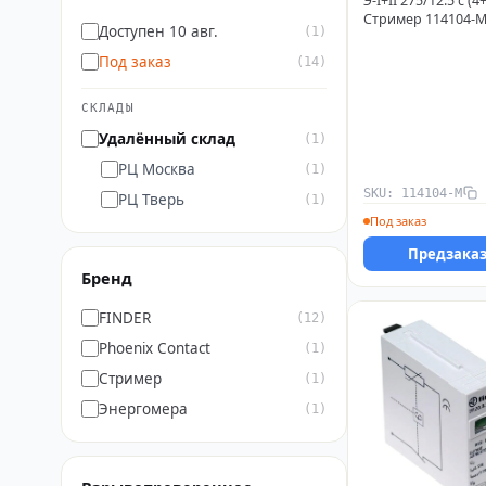
Э-I+II 275/12.5 с (
Стример 114104-
Доступен 10 авг.
(1)
Под заказ
(14)
СКЛАДЫ
Удалённый склад
(1)
РЦ Москва
(1)
SKU: 114104-М
РЦ Тверь
(1)
Под заказ
Предзака
Бренд
FINDER
(12)
Phoenix Contact
(1)
Стример
(1)
Энергомера
(1)