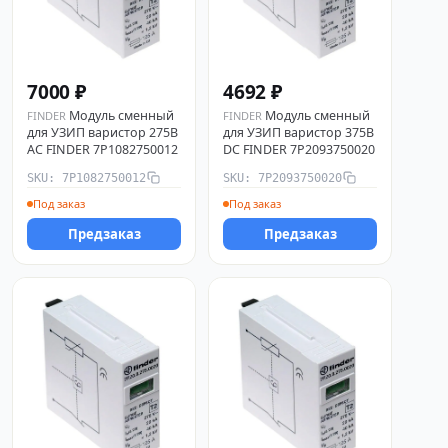
7000 ₽
4692 ₽
Модуль сменный
Модуль сменный
FINDER
FINDER
для УЗИП варистор 275В
для УЗИП варистор 375В
AC FINDER 7P1082750012
DC FINDER 7P2093750020
SKU: 7P1082750012
SKU: 7P2093750020
Под заказ
Под заказ
Предзаказ
Предзаказ