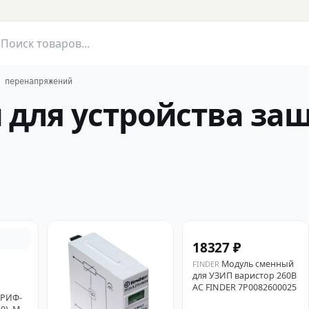
 перенапряжений
 для устройства за
18327 ₽
Модуль сменный
FINDER
для УЗИП варистор 260В
AC FINDER 7P0082600025
 РИФ-