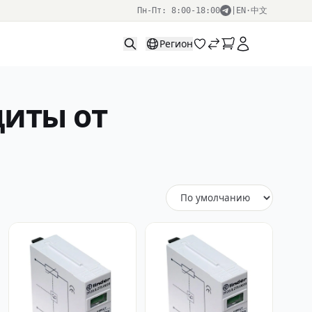
Пн-Пт: 8:00-18:00
|
EN
·
中文
Регион
щиты от