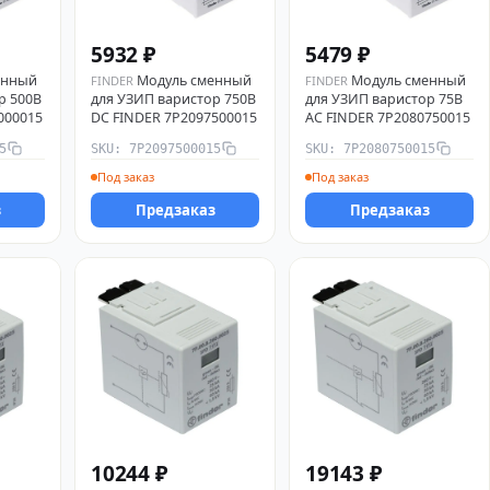
5932 ₽
5479 ₽
енный
Модуль сменный
Модуль сменный
FINDER
FINDER
р 500В
для УЗИП варистор 750В
для УЗИП варистор 75В
000015
DC FINDER 7P2097500015
AC FINDER 7P2080750015
5
SKU: 7P2097500015
SKU: 7P2080750015
Под заказ
Под заказ
з
Предзаказ
Предзаказ
10244 ₽
19143 ₽