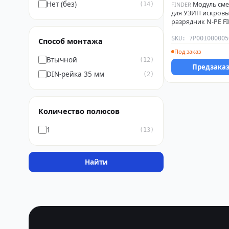
Нет (без)
Модуль см
(14)
FINDER
для УЗИП искров
разрядник N-PE F
7P0010000050
SKU: 7P001000005
Способ монтажа
Под заказ
Втычной
(12)
Предзака
DIN-рейка 35 мм
(2)
Количество полюсов
1
(13)
Найти