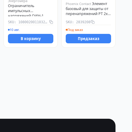
Энергомера
Элемент
Phoenix Contact
Ограничитель
базовый для защиты от
импульсных
перенапряжений PT 2х2-
напряжений ОИН-1
BE Phoenix Contact
Энергомера
SKU: 108002001103265
SKU: 2839208
2839208
108002001103265
10 авг.
Под заказ
В корзину
Предзаказ