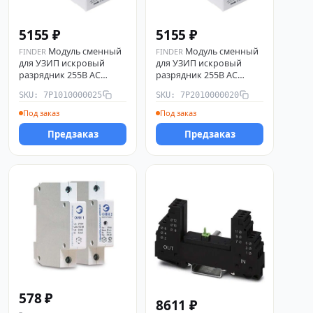
5155 ₽
5155 ₽
Модуль сменный
Модуль сменный
FINDER
FINDER
для УЗИП искровый
для УЗИП искровый
разрядник 255В AC
разрядник 255В AC
FINDER 7P1010000025
FINDER 7P2010000020
SKU: 7P1010000025
SKU: 7P2010000020
Под заказ
Под заказ
Предзаказ
Предзаказ
578 ₽
8611 ₽