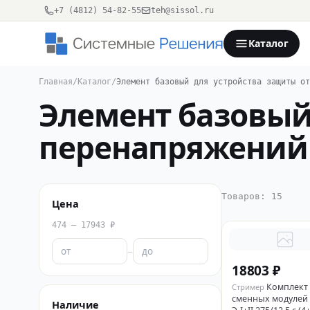
+7 (4812) 54-82-55
teh@sissol.ru
Каталог
Главная
/
Каталог
/
Элемент базовый для устройства защиты от
Элемент базовый
перенапряжений
Товаров: 15
Цена
474 – 17943 ₽
–
18803 ₽
Комплект
Стример
сменных модулей
Наличие