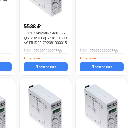
4+0)–М
М
5588 ₽
Модуль сменный
FINDER
для УЗИП варистор 130В
AC FINDER 7P2081300015
SKU: 7P2081300015
SKU: 7P0082600025
Под заказ
Под заказ
з
Предзаказ
Предзаказ