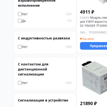
Взрывопроверенное
исполнение
4911 ₽
Нет
(12)
Модуль см
FINDER
Да
(2)
для УЗИП варисто
DC FINDER 7P2095
SKU: 7P209500001
С индуктивностью развязки
Под заказ
Предзака
Нет
(14)
С контактом для
дистанционной
сигнализации
Нет
(14)
Сигнализация в устройстве
21890 ₽