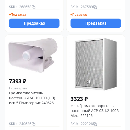
(07455) Электротехника и
SKU: 268658
SKU: 267589
Автоматика 267589
Под заказ
Под заказ
Предзаказ
Предзаказ
7393 ₽
Полисервис
Громкоговоритель
3323 ₽
настенный АС-10-100 (НП)
исп.5 Полисервис 240626
Громкоговоритель
МЕТА
настенный АСР-03.1.2-100В
Мета 222126
SKU: 240626
SKU: 222126