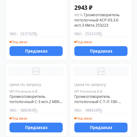
2943 ₽
Громкоговоритель
МЕТА
потолочный АСР-03.3.6
исп.3 Мета 253223
SKU: 223732
SKU: 253223
Под заказ
Под заказ
Предзаказ
Предзаказ
Цена по запросу
Цена по запросу
ИП Раченков А.В.
ИП Раченков А.В.
Громкоговоритель
Громкоговоритель
потолочный С-3 исп.2 MINI
потолочный С-Т-Л-100-
8Ом ИП Раченков А.В.
3/5Вт исп.2 ИП Раченков
SKU: 308393
SKU: 308419
308393
А.В. 308419
Под заказ
Под заказ
Предзаказ
Предзаказ