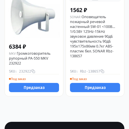
1562 ₽
Оповещатель
SONAR
пожарный речевой
настенный SW-01 <100В
1/0.5Вт 125Hz-15kНz
звуковое давление 90дБ
чувствительность 90дБ
6384 ₽
195х175х86мм 0.7кг ABS-
пластик бел. SONAR Rbz-
Громкоговоритель
MKV
138657
рупорный PA-550 MKV
232922
SKU: 232922
SKU: Rbz-138657
Под заказ
Под заказ
Предзаказ
Предзаказ