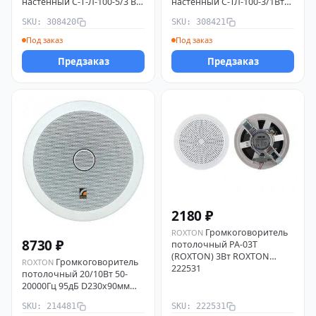
настенный С-Т-Л-100-5/3 ВТ
настенный С-ТЛ-100-3/1Вт
ИП Раченков А.В. 308420
MINI ИП Раченков А.В.
SKU: 308420
SKU: 308421
308421
Под заказ
Под заказ
Предзаказ
Предзаказ
2180 ₽
Громкоговоритель
ROXTON
8730 ₽
потолочный PA-03T
(ROXTON) 3Вт ROXTON
Громкоговоритель
ROXTON
222531
потолочный 20/10Вт 50-
20000Гц 95дБ D230х90мм
ROXTON PA-20T 214481
SKU: 214481
SKU: 222531