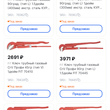
90град. (тип L) 1дюйм
90град. (тип L) 1.5дюйм
(300мм) инстр. сталь КУРС
(400мм) инстр. сталь КУРС
70361
70362
SKU: 70362
SKU: 70361
Под заказ
Под заказ
Предзаказ
Предзаказ
2691 ₽
3971 ₽
Ключ трубный газовый
FIT
Ключ трубный газовый
FIT
CrV Профи 45гр (тип V)
CrV Профи 90гр (тип L)
1дюйм FIT 70410
1.5дюйм FIT 70445
SKU: 70410
SKU: 70445
Под заказ
Под заказ
Предзаказ
Предзаказ