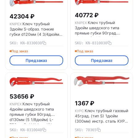
40772 ₽
42304 ₽
Ключ трубный
KNIPEX
Ключ трубный
KNIPEX
3дюйм шведского типа
3дюйм S-образ. тонкие
прямые губки 90град.
губки d120мм (4 3/4дюйм)
d110мм (4 3/8дюйм) L-
L-680мм Cr-V Knipex KN-
SKU: KN-8330030
SKU: KN-8310030
650мм Cr-V Knipex KN-
8330030
8310030
Под заказ
Под заказ
Предзаказ
Предзаказ
53656 ₽
1367 ₽
Ключ трубный
KNIPEX
4дюйм шведского типа
Ключ трубный газовый
КУРС
прямые губки 90град.
45град. (тип S) 1дюйм
d130мм (5 1/8дюйм) L-
(300мм) инстр. сталь КУРС
750мм Cr-V Knipex KN-
70365
SKU: KN-8310040
SKU: 70365
8310040
Под заказ
Под заказ