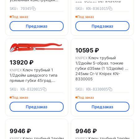
сер. Knipex KN-8361015
450мм FIT 70345
SKU: 70345
SKU: KN-8361015
Под заказ
Под заказ
Предзаказ
Предзаказ
10595 ₽
Ключ трубный
KNIPEX
13920 ₽
1/2дюйм S-образ. тонкие
губки d35мм (1 1/2дюйм) L-
Ключ трубный 1
KNIPEX
245мм Cr-V Knipex KN-
1/2дюйм шведского типа
8330005
прямые губки 45град.
d60мм (2 3/8дюйм) L-
SKU: KN-8320015
SKU: KN-8330005
430мм Cr-V Knipex KN-
8320015
Под заказ
Под заказ
Предзаказ
Предзаказ
9946 ₽
9946 ₽
Ключ трубный 1дюйм
Ключ трубный 1дюйм
KNIPEX
KNIPEX