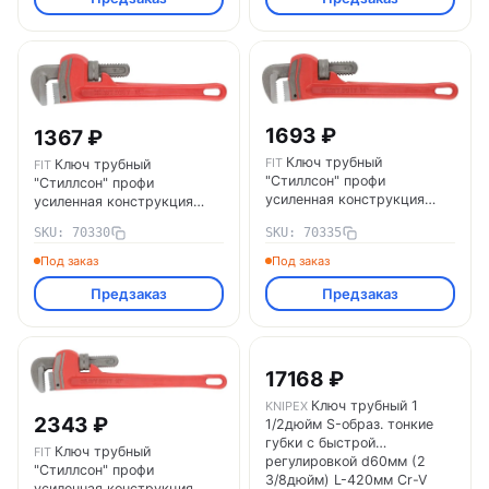
1693 ₽
1367 ₽
Ключ трубный
FIT
Ключ трубный
FIT
"Стиллсон" профи
"Стиллсон" профи
усиленная конструкция
усиленная конструкция
350мм FIT 70335
300мм FIT 70330
SKU: 70330
SKU: 70335
Под заказ
Под заказ
Предзаказ
Предзаказ
17168 ₽
Ключ трубный 1
KNIPEX
2343 ₽
1/2дюйм S-образ. тонкие
губки с быстрой
Ключ трубный
FIT
регулировкой d60мм (2
"Стиллсон" профи
3/8дюйм) L-420мм Cr-V
усиленная конструкция