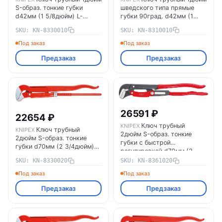
S-образ. тонкие губки
шведского типа прямые
d42мм (1 5/8дюйм) L-
губки 90град. d42мм (1
320мм Cr-V Knipex KN-
3/8дюйм) L-310мм Cr-V
SKU: KN-8330010
SKU: KN-8310010
8330010
Knipex KN-8310010
Под заказ
Под заказ
Предзаказ
Предзаказ
26591 ₽
22654 ₽
Ключ трубный
KNIPEX
Ключ трубный
KNIPEX
2дюйм S-образ. тонкие
2дюйм S-образ. тонкие
губки с быстрой
губки d70мм (2 3/4дюйм)
регулировкой d70мм (2
L-540мм Cr-V Knipex KN-
3/4дюйм) L-560мм Cr-V
SKU: KN-8330020
SKU: KN-8361020
8330020
сер. Knipex KN-8361020
Под заказ
Под заказ
Предзаказ
Предзаказ