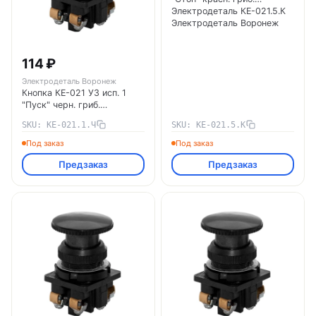
Электродеталь КЕ-021.5.К
Электродеталь Воронеж
114 ₽
Электродеталь Воронеж
Кнопка КЕ-021 У3 исп. 1
"Пуск" черн. гриб.
Электродеталь КЕ-021.1.Ч
SKU: КЕ-021.1.Ч
SKU: КЕ-021.5.К
Электродеталь Воронеж
Под заказ
Под заказ
Предзаказ
Предзаказ