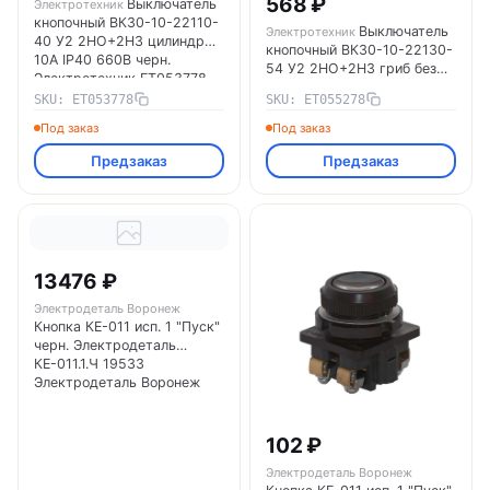
568 ₽
Выключатель
Электротехник
кнопочный ВК30-10-22110-
Выключатель
Электротехник
40 У2 2НО+2НЗ цилиндр
кнопочный ВК30-10-22130-
10А IP40 660В черн.
54 У2 2НО+2НЗ гриб без
Электротехник ET053778
фиксации 10А IP54 660В
SKU: ET053778
SKU: ET055278
красн. Электротехник
ET055278
Под заказ
Под заказ
Предзаказ
Предзаказ
13476 ₽
Электродеталь Воронеж
Кнопка КЕ-011 исп. 1 "Пуск"
черн. Электродеталь
КЕ-011.1.Ч 19533
Электродеталь Воронеж
102 ₽
Электродеталь Воронеж