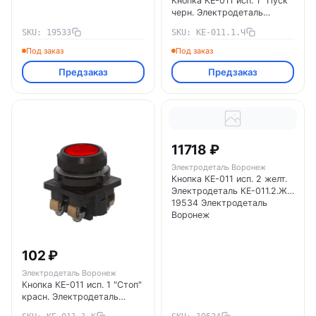
Кнопка КЕ-011 исп. 1 "Пуск"
черн. Электродеталь
КЕ-011.1.Ч Электродеталь
SKU: 19533
SKU: КЕ-011.1.Ч
Воронеж
Под заказ
Под заказ
Предзаказ
Предзаказ
11718 ₽
Электродеталь Воронеж
Кнопка КЕ-011 исп. 2 желт.
Электродеталь КЕ-011.2.Ж
19534 Электродеталь
Воронеж
102 ₽
Электродеталь Воронеж
Кнопка КЕ-011 исп. 1 "Стоп"
красн. Электродеталь
КЕ-011.1.К Электродеталь