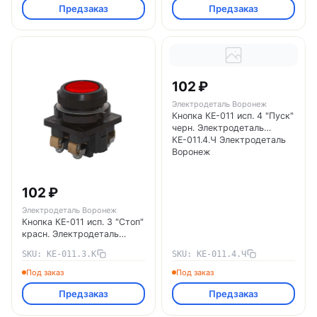
Предзаказ
Предзаказ
102 ₽
Электродеталь Воронеж
Кнопка КЕ-011 исп. 4 "Пуск"
черн. Электродеталь
КЕ-011.4.Ч Электродеталь
Воронеж
102 ₽
Электродеталь Воронеж
Кнопка КЕ-011 исп. 3 "Стоп"
красн. Электродеталь
КЕ-011.3.К Электродеталь
SKU: КЕ-011.3.К
SKU: КЕ-011.4.Ч
Воронеж
Под заказ
Под заказ
Предзаказ
Предзаказ