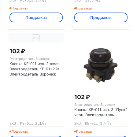
SKU: КЕ-011.1.К
SKU: 19534
Воронеж
Под заказ
Под заказ
Предзаказ
Предзаказ
102 ₽
Электродеталь Воронеж
Кнопка КЕ-011 исп. 2 желт.
Электродеталь КЕ-011.2.Ж
Электродеталь Воронеж
102 ₽
Электродеталь Воронеж
Кнопка КЕ-011 исп. 3 "Пуск"
черн. Электродеталь
КЕ-011.3.Ч Электродеталь
SKU: КЕ-011.2.Ж
SKU: КЕ-011.3.Ч
Воронеж
Под заказ
Под заказ