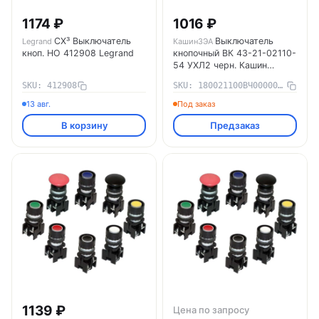
1174 ₽
1016 ₽
CX³ Выключатель
Выключатель
Legrand
КашинЗЭА
кноп. НО 412908 Legrand
кнопочный ВК 43-21-02110-
54 УХЛ2 черн. Кашин
180021100ВЧ000000000
SKU: 412908
SKU: 180021100ВЧ000000000
КашинЗЭА
13 авг.
Под заказ
В корзину
Предзаказ
1139 ₽
Цена по запросу