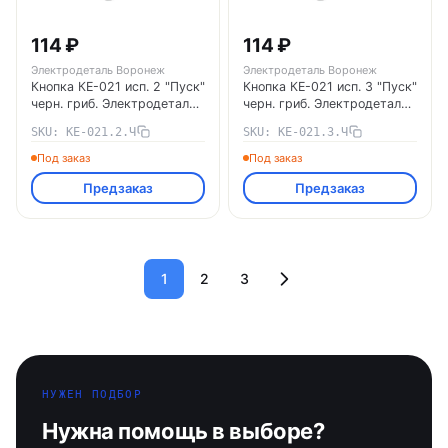
114 ₽
114 ₽
Электродеталь Воронеж
Электродеталь Воронеж
Кнопка КЕ-021 исп. 2 "Пуск"
Кнопка КЕ-021 исп. 3 "Пуск"
черн. гриб. Электродеталь
черн. гриб. Электродеталь
КЕ-021.2.Ч Электродеталь
КЕ-021.3.Ч Электродеталь
SKU: КЕ-021.2.Ч
SKU: КЕ-021.3.Ч
Воронеж
Воронеж
Под заказ
Под заказ
Предзаказ
Предзаказ
1
2
3
НУЖЕН ПОДБОР
Нужна помощь в выборе?