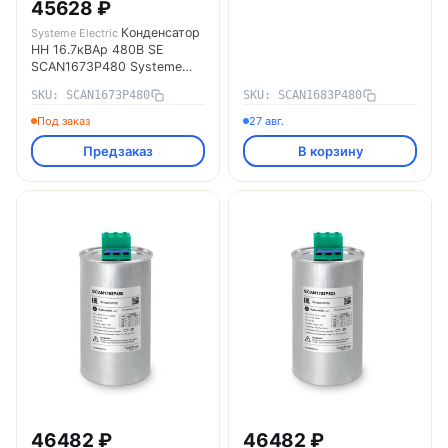
45628 ₽
Конденсатор
Systeme Electric
НН 16.7кВАр 480В SE
SCAN1673P480 Systeme
Electric
SKU: SCAN1673P480
SKU: SCAN1683P480
Под заказ
27 авг.
Предзаказ
В корзину
46482 ₽
46482 ₽