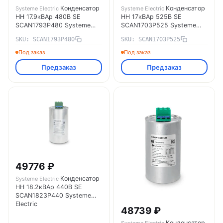
Конденсатор
Конденсатор
Systeme Electric
Systeme Electric
НН 17.9кВАр 480В SE
НН 17кВАр 525В SE
SCAN1793P480 Systeme
SCAN1703P525 Systeme
Electric
Electric
SKU: SCAN1793P480
SKU: SCAN1703P525
Под заказ
Под заказ
Предзаказ
Предзаказ
49776 ₽
Конденсатор
Systeme Electric
НН 18.2кВАр 440В SE
SCAN1823P440 Systeme
Electric
48739 ₽
Конденсатор
Systeme Electric