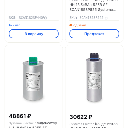
НН 18.5кВАр 525В SE
SCAN1853P525 Systeme
Electric
SKU: SCAN1823P440
SKU: SCAN1853P525
27 авг.
Под заказ
В корзину
Предзаказ
48861 ₽
30622 ₽
Конденсатор
Systeme Electric
Конденсатор
Systeme Electric
НН 18.6кВАр 525В SE