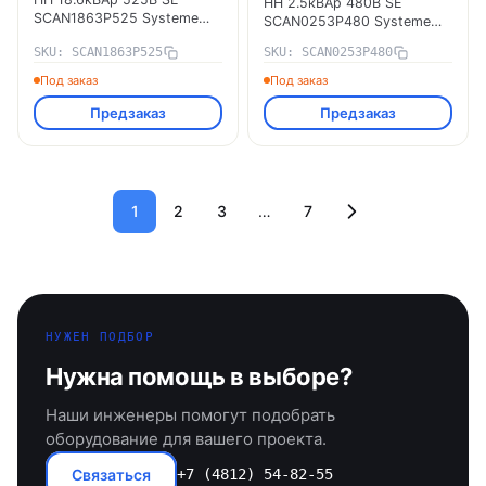
НН 2.5кВАр 480В SE
SCAN1863P525 Systeme
SCAN0253P480 Systeme
Electric
Electric
SKU: SCAN1863P525
SKU: SCAN0253P480
Под заказ
Под заказ
Предзаказ
Предзаказ
1
2
3
…
7
НУЖЕН ПОДБОР
Нужна помощь в выборе?
Наши инженеры помогут подобрать
оборудование для вашего проекта.
Связаться
+7 (4812) 54-82-55