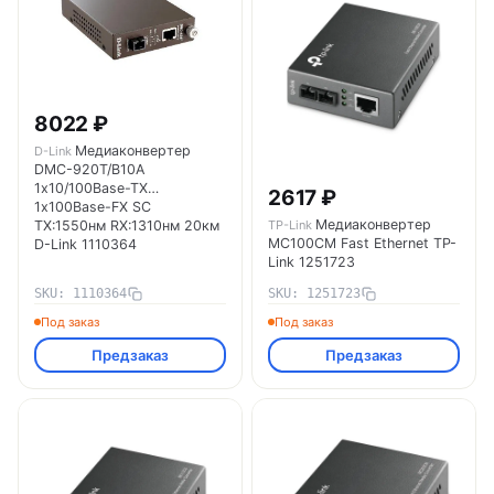
8022 ₽
Медиаконвертер
D-Link
DMC-920T/B10A
1х10/100Base-TX
2617 ₽
1х100Base-FX SC
Медиаконвертер
ТХ:1550нм RX:1310нм 20км
TP-Link
MC100CM Fast Ethernet TP-
D-Link 1110364
Link 1251723
SKU: 1110364
SKU: 1251723
Под заказ
Под заказ
Предзаказ
Предзаказ