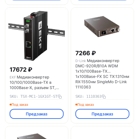
7266 ₽
Медиаконвертер
D-Link
DMC-920R/B10A WDM
17672 ₽
1х10/100Base-TX
1х100Base-FX SC ТХ:1310нм
Медиаконвертер
EKF
RX:1550нм SingleMo D-Link
10/100/1000Base-TX в
1110363
1000Base-X, разъем ST,
двойное одномодовое
SKU: TSX-MC1-1GX1GT-ST
SKU: 1110363
оптоволокно, 1550нм TSX
EKF TSX-MC1-1GX1GT-ST
Под заказ
Под заказ
Предзаказ
Предзаказ