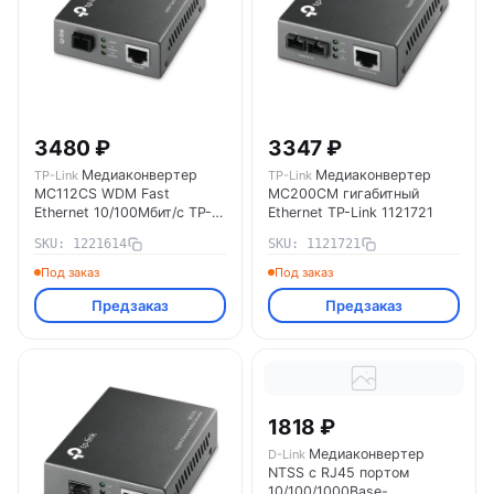
3480 ₽
3347 ₽
Медиаконвертер
Медиаконвертер
TP-Link
TP-Link
MC112CS WDM Fast
MC200CM гигабитный
Ethernet 10/100Мбит/с TP-
Ethernet TP-Link 1121721
Link 1221614
SKU: 1221614
SKU: 1121721
Под заказ
Под заказ
Предзаказ
Предзаказ
1818 ₽
Медиаконвертер
D-Link
NTSS с RJ45 портом
10/100/1000Base-