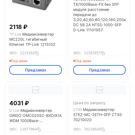
TX/1000Base-FX без SFP
модуля расстояние
передачи до
3;20;40;60;80;120;160;200км
DC 5В 2А NTSS-1000-SFP
2118 ₽
D-Link 11101957
Медиаконвертер
TP-Link
MC220L гигабитный
Ethernet TP-Link 1215102
SKU: 1215102
SKU: 11101957
Под заказ
Под заказ
Предзаказ
Предзаказ
4031 ₽
Цена по запросу
Медиаконвертер
СТЭЗ
Медиаконвертер
D-Link
STEZ-MC-2ETH-SFP СТЭЗ
ORIGO OMCG20SC-BXD/A1A
70210020
WDM 1000Base-
T/1000Base-LX (SC)
SKU: 11077964
SKU: 70210020
Tx:1550нм Rx:1310нм