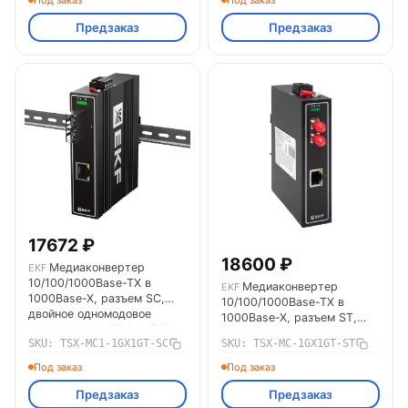
Под заказ
Под заказ
Предзаказ
Предзаказ
17672 ₽
18600 ₽
Медиаконвертер
EKF
10/100/1000Base-TX в
Медиаконвертер
EKF
1000Base-X, разъем SC,
10/100/1000Base-TX в
двойное одномодовое
1000Base-X, разъем ST,
оптоволокно, 1550нм TSX
двойное одномодовое
SKU: TSX-MC1-1GX1GT-SC
SKU: TSX-MC-1GX1GT-ST
EKF TSX-MC1-1GX1GT-SC
оптоволокно, 1310нм TSX
EKF TSX-MC-1GX1GT-ST
Под заказ
Под заказ
Предзаказ
Предзаказ