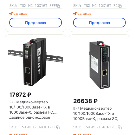
TSX-MC-1GX1GT-SFP
двойное одномодовое
SKU: TSX-MC-1GX1GT-SFP
SKU: TSX-MC-1GX1GT-FC
оптоволокно, 1310нм TSX
EKF TSX-MC-1GX1GT-FC
Под заказ
Под заказ
Предзаказ
Предзаказ
17672 ₽
26638 ₽
Медиаконвертер
EKF
10/100/1000Base-TX в
Медиаконвертер
EKF
1000Base-X, разъем FC,
10/100/1000Base-TX в
двойное одномодовое
1000Base-X, разъем SC,
оптоволокно, 1550нм TSX
двойное одномодовое
SKU: TSX-MC1-1GX1GT-FC
SKU: TSX-MC-1GX1GT-SC
EKF TSX-MC1-1GX1GT-FC
оптоволокно, 1310нм TSX
EKF TSX-MC-1GX1GT-SC