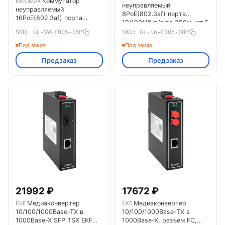
Коммутатор
NIKOMAX
неуправляемый
неуправляемый
8PoE(802.3af) порта
16PoE(802.3af) порта
10/100Мбит/с до 250м кат.6
10/100Мбит/с до 250м cat6
2 Upl 150W NIKOMAX GL-
SKU: GL-SW-F005-16P
SKU: GL-SW-F005-08P
2х1000Mбит/с+1хSFP 300Вт
SW-F005-08P
NIKOMAX GL-SW-F005-16P
Под заказ
Под заказ
Предзаказ
Предзаказ
21992 ₽
17672 ₽
Медиаконвертер
Медиаконвертер
EKF
EKF
10/100/1000Base-TX в
10/100/1000Base-TX в
1000Base-X SFP TSX EKF
1000Base-X, разъем FC,