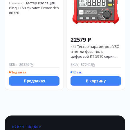
Тестер изоляции
Ermenrich
Ping ET50 фиолет. Ermenrich
86320
22579 ₽
Тестер параметров УЗО
КВТ
и петли фаза-ноль
цифровой KT 5910 серия
PROLINE 87241 КВТ
SKU: 86320
SKU: 87241
Под заказ
12 авг.
Предзаказ
В корзину
НУЖЕН ПОДБОР