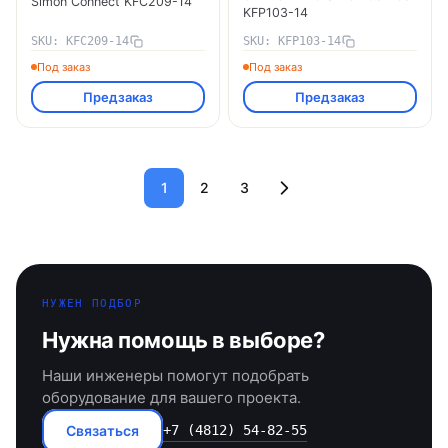
Simon Connect KFC209-14
KFP103-14
SKU: KFC209-14
SKU: KFP103-14
Под заказ
Под заказ
Предзаказ
Предзаказ
1
2
3
НУЖЕН ПОДБОР
Нужна помощь в выборе?
Наши инженеры помогут подобрать
оборудование для вашего проекта.
Связаться
+7 (4812) 54-82-55