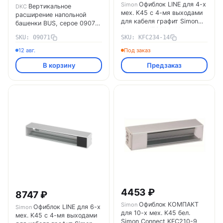
Офиблок LINE для 4-х
Simon
Вертикальное
DKC
мех. K45 с 4-мя выходами
расширение напольной
для кабеля графит Simon
башенки BUS, серое 09071
Connect KFC234-14
DKC
SKU: 09071
SKU: KFC234-14
12 авг.
Под заказ
В корзину
Предзаказ
4453 ₽
8747 ₽
Офиблок КОМПАКТ
Simon
Офиблок LINE для 6-х
Simon
для 10-х мех. K45 бел.
мех. K45 с 4-мя выходами
Simon Connect KFC210-9