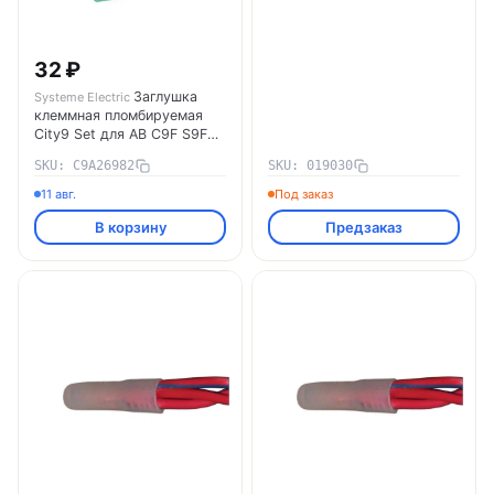
32 ₽
Заглушка
Systeme Electric
клеммная пломбируемая
City9 Set для АВ C9F S9F
SE C9A26982 Systeme
SKU: C9A26982
SKU: 019030
Electric
11 авг.
Под заказ
В корзину
Предзаказ