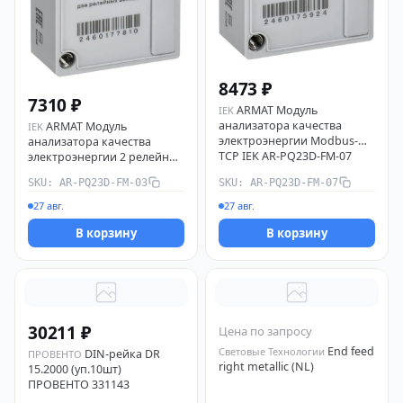
8473 ₽
7310 ₽
ARMAT Модуль
IEK
анализатора качества
ARMAT Модуль
IEK
электроэнергии Modbus-
анализатора качества
TCP IEK AR-PQ23D-FM-07
электроэнергии 2 релейных
выхода IEK AR-PQ23D-FM-03
SKU: AR-PQ23D-FM-03
SKU: AR-PQ23D-FM-07
27 авг.
27 авг.
В корзину
В корзину
30211 ₽
Цена по запросу
End feed
Световые Технологии
DIN-рейка DR
ПРОВЕНТО
right metallic (NL)
15.2000 (уп.10шт)
ПРОВЕНТО 331143