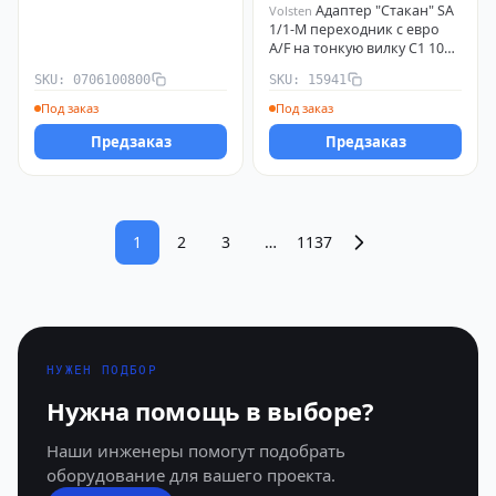
Адаптер "Стакан" SA
Volsten
1/1-M переходник с евро
А/F на тонкую вилку С1 10А
бел. Volsten 15941
SKU: 0706100800
SKU: 15941
Под заказ
Под заказ
Предзаказ
Предзаказ
1
2
3
…
1137
НУЖЕН ПОДБОР
Нужна помощь в выборе?
Наши инженеры помогут подобрать
оборудование для вашего проекта.