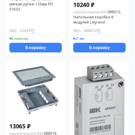
10240 ₽
мягкие ручки 125мм FIT
51633
088012,
Legrand (группа IEK)
Напольная коробка 8
модулей Legrand
SKU: 51633
SKU: 088012
В наличии
27 авг.
В корзину
В корзину
13065 ₽
088014,
Legrand (группа IEK)