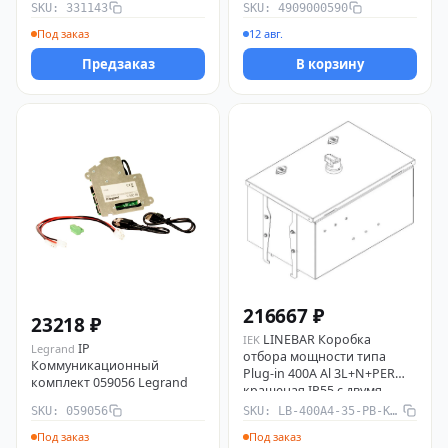
SKU: 331143
SKU: 4909000590
Под заказ
12 авг.
Предзаказ
В корзину
216667 ₽
23218 ₽
LINEBAR Коробка
IEK
IP
Legrand
отбора мощности типа
Коммуникационный
Plug-in 400А Al 3L+N+PER
комплект 059056 Legrand
крашеная IP55 с двумя
предустановленными
SKU: 059056
SKU: LB-400A4-35-PB-KOM-Y2
автоматическими
Под заказ
Под заказ
выключателями IEK LB-