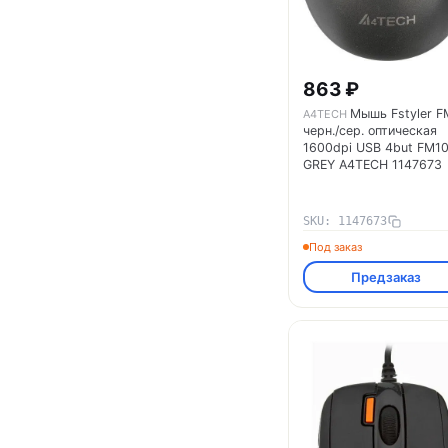
863 ₽
Мышь Fstyler F
A4TECH
черн./сер. оптическая
1600dpi USB 4but FM1
GREY A4TECH 1147673
SKU: 1147673
Под заказ
Предзаказ