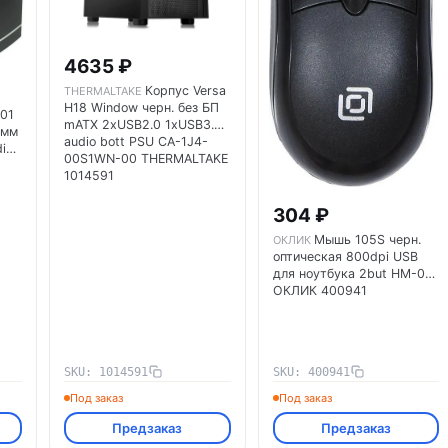
4635 ₽
Корпус Versa
THERMALTAKE
H18 Window черн. без БП
01
mATX 2хUSB2.0 1xUSB3.0
0мм
audio bott PSU CA-1J4-
io
00S1WN-00 THERMALTAKE
1014591
304 ₽
Мышь 105S черн.
ОКЛИК
оптическая 800dpi USB
для ноутбука 2but HM-01
ОКЛИК 400941
SKU: 1014591
SKU: 400941
Под заказ
Под заказ
Предзаказ
Предзаказ