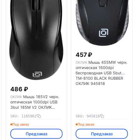
457 ₽
Мышь 455MW черн.
ОКЛИК
оптическая 1600dpi
беспроводная USB 5but
TM-8100 BLACK RUBBER
ОКЛИК 945818
486 ₽
Мышь 185V2 черн.
ОКЛИК
оптическая 1000dpi USB
3but 185M V2 ОКЛИК
1185962
SKU: 1185962
SKU: 945818
Под заказ
Под заказ
Предзаказ
Предзаказ