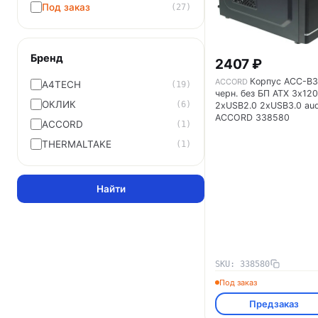
Под заказ
(27)
Бренд
2407 ₽
Корпус ACC-B3
ACCORD
A4TECH
(19)
черн. без БП ATX 3х12
ОКЛИК
(6)
2хUSB2.0 2хUSB3.0 aud
ACCORD 338580
ACCORD
(1)
THERMALTAKE
(1)
Найти
SKU: 338580
Под заказ
Предзаказ