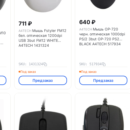
640 ₽
711 ₽
Мышь OP-720
A4TECH
Мышь Fstyler FM12
A4TECH
M10
черн. оптическая 1000dpi
бел. оптическая 1200dpi
PS/2 3but OP-720 PS2
USB 3but FM12 WHITE
0
BLACK A4TECH 517934
A4TECH 1431324
SKU: 1431324
SKU: 517934
Под заказ
Под заказ
Предзаказ
Предзаказ