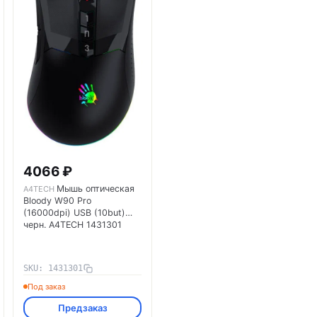
4066 ₽
Мышь оптическая
A4TECH
Bloody W90 Pro
(16000dpi) USB (10but)
черн. A4TECH 1431301
SKU: 1431301
Под заказ
Предзаказ