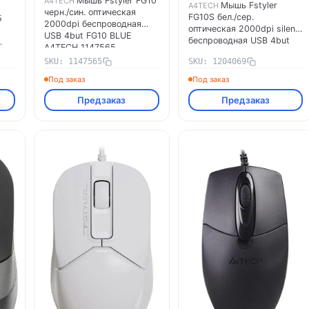
Мышь Fstyler FG10
A4TECH
Мышь Fstyler
A4TECH
черн./син. оптическая
FG10S бел./сер.
5
2000dpi беспроводная
оптическая 2000dpi silent
USB 4but FG10 BLUE
беспроводная USB 4but
A4TECH 1147565
FG10S A4TECH 1204069
SKU: 1147565
SKU: 1204069
Под заказ
Под заказ
Предзаказ
Предзаказ