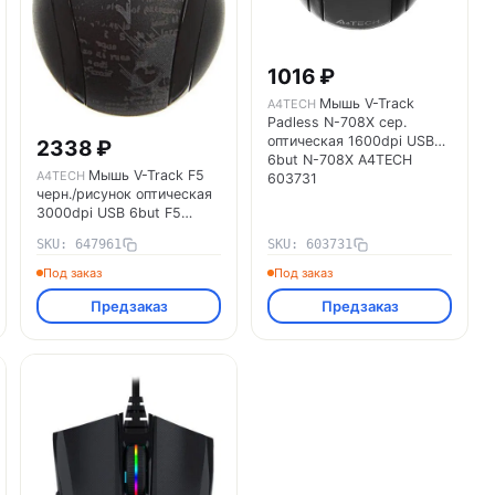
1016 ₽
Мышь V-Track
A4TECH
Padless N-708X сер.
оптическая 1600dpi USB
2338 ₽
6but N-708X A4TECH
Мышь V-Track F5
A4TECH
603731
черн./рисунок оптическая
3000dpi USB 6but F5
A4TECH 647961
SKU: 647961
SKU: 603731
Под заказ
Под заказ
Предзаказ
Предзаказ