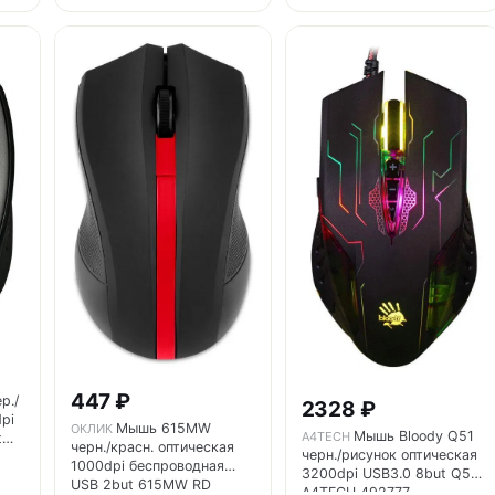
447 ₽
р./
2328 ₽
pi
Мышь 615MW
ОКЛИК
Мышь Bloody Q51
A4TECH
t
черн./красн. оптическая
черн./рисунок оптическая
1000dpi беспроводная
3200dpi USB3.0 8but Q51
USB 2but 615MW RD
A4TECH 492777