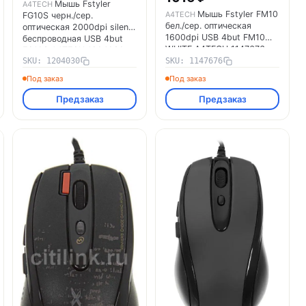
Мышь Fstyler
A4TECH
Мышь Fstyler FM10
A4TECH
FG10S черн./сер.
бел./сер. оптическая
оптическая 2000dpi silent
1600dpi USB 4but FM10
беспроводная USB 4but
WHITE A4TECH 1147676
FG10S A4TECH 1204030
SKU: 1204030
SKU: 1147676
Под заказ
Под заказ
Предзаказ
Предзаказ