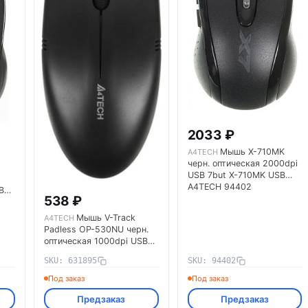
2033 ₽
Мышь X-710MK
A4TECH
черн. оптическая 2000dpi
USB 7but X-710MK USB
A4TECH 94402
B
538 ₽
Мышь V-Track
A4TECH
Padless OP-530NU черн.
оптическая 1000dpi USB
3but OP-530NU A4TECH
SKU: 631895
SKU: 94402
631895
Под заказ
Под заказ
Предзаказ
Предзаказ