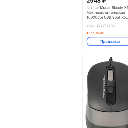
2948 ₽
Мышь Bloody X
A4TECH
Max черн. оптическая
10000dpi USB 9but X5
MAX A4TECH 1380438
SKU: 1380438
Под заказ
Предзаказ