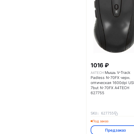
1016 ₽
Мышь V-Track
A4TECH
Padless N-70FX черн.
оптическая 1600dpi US
7but N-70FX A4TECH
627755
SKU: 627755
Под заказ
Предзаказ