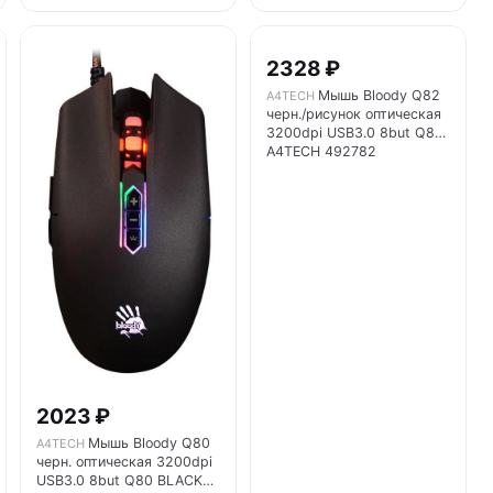
2328 ₽
Мышь Bloody Q82
A4TECH
черн./рисунок оптическая
3200dpi USB3.0 8but Q82
A4TECH 492782
2023 ₽
Мышь Bloody Q80
A4TECH
черн. оптическая 3200dpi
USB3.0 8but Q80 BLACK