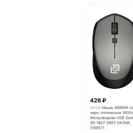
426 ₽
Мышь 488MW се
ОКЛИК
черн. оптическая 1600d
беспроводная USB 3bu
SR-1807 GREY ОКЛИК
1196571