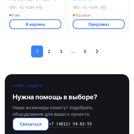
SKU: 01-6204-6
SKU: 01-6104-3
11 авг.
Под заказ
В корзину
Предзаказ
1
2
3
…
5
НУЖЕН ПОДБОР
Нужна помощь в выборе?
Наши инженеры помогут подобрать
оборудование для вашего проекта.
Связаться
+7 (4812) 54-82-55