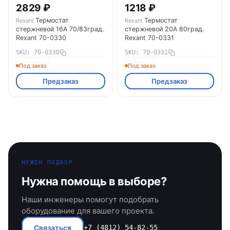
2829 ₽
1218 ₽
Термостат
Термостат
Rexant
Rexant
стержневой 16A 70/83град.
стержневой 20А 80град.
Rexant 70-0330
Rexant 70-0331
SKU: 70-0330
SKU: 70-0331
Под заказ
Под заказ
Предзаказ
Предзаказ
НУЖЕН ПОДБОР
Нужна помощь в выборе?
Наши инженеры помогут подобрать
оборудование для вашего проекта.
Связаться
+7 (4812) 54-82-55