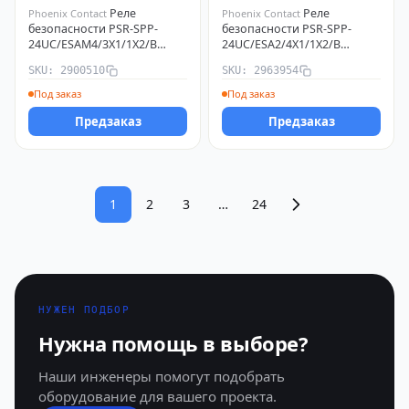
Реле
Реле
Phoenix Contact
Phoenix Contact
безопасности PSR-SPP-
безопасности PSR-SPP-
24UC/ESAM4/3X1/1X2/B
24UC/ESA2/4X1/1X2/B
Phoenix Contact 2900510
Phoenix Contact 2963954
SKU: 2900510
SKU: 2963954
Под заказ
Под заказ
Предзаказ
Предзаказ
1
2
3
…
24
НУЖЕН ПОДБОР
Нужна помощь в выборе?
Наши инженеры помогут подобрать
оборудование для вашего проекта.