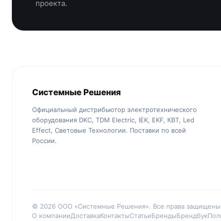
проекта.
Системные Решения
Официальный дистрибьютор электротехнического
оборудования DKC, TDM Electric, IEK, EKF, КВТ, Led
Effect, Световые Технологии. Поставки по всей
России.
© 2026 ООО «Системные Решения». Все права защищены
О компании
Доставка
Контакты
Статьи
Бренды
Брендбук
Пол