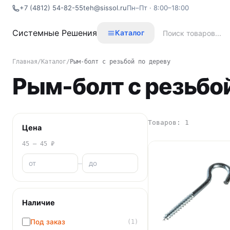
+7 (4812) 54-82-55
teh@sissol.ru
Пн–Пт · 8:00–18:00
Системные
Решения
Каталог
Главная
/
Каталог
/
Рым-болт с резьбой по дереву
Рым-болт с резьбо
Товаров: 1
Цена
45 – 45 ₽
–
Наличие
Под заказ
(1)