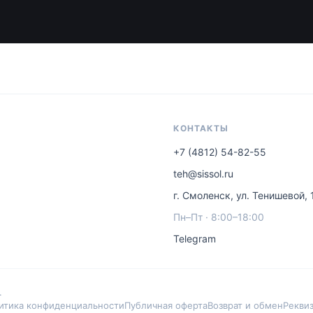
КОНТАКТЫ
+7 (4812) 54-82-55
teh@sissol.ru
г. Смоленск, ул. Тенишевой, 
Пн–Пт · 8:00–18:00
Telegram
.
итика конфиденциальности
Публичная оферта
Возврат и обмен
Рекви