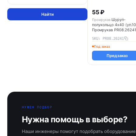
55 ₽
Найти
Шуруп-
Промрукав
полукольцо 4х40 (уп.1
Промрукав PR08.2624
SKU: PR08.26241
Под заказ
Предзаказ
НУЖЕН ПОДБОР
Нужна помощь в выборе?
Наши инженеры помогут подобрать оборудование