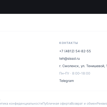
КОНТАКТЫ
+7 (4812) 54-82-55
teh@sissol.ru
г. Смоленск, ул. Тенишевой, 
Пн–Пт · 8:00–18:00
Telegram
.
итика конфиденциальности
Публичная оферта
Возврат и обмен
Рекви