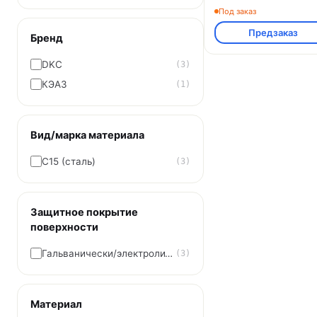
Под заказ
Предзаказ
Бренд
DKC
(3)
КЭАЗ
(1)
Вид/марка материала
C15 (сталь)
(3)
Защитное покрытие
поверхности
Гальванически/электролитически оцинкованная
(3)
Материал