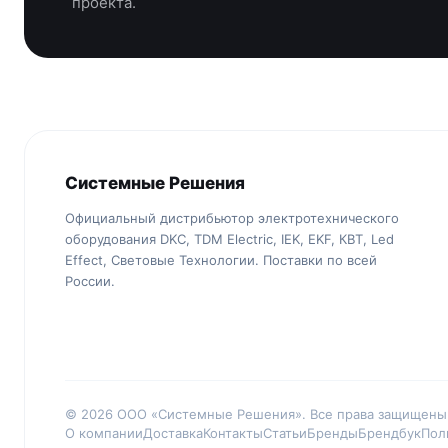
проекта.
Системные Решения
Официальный дистрибьютор электротехнического
оборудования DKC, TDM Electric, IEK, EKF, КВТ, Led
Effect, Световые Технологии. Поставки по всей
России.
© 2026 ООО «Системные Решения». Все права защищены
О компании
Доставка
Контакты
Статьи
Бренды
Брендбук
Пол