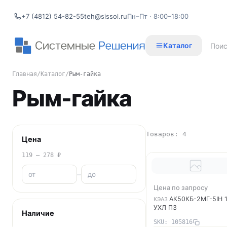
+7 (4812) 54-82-55
teh@sissol.ru
Пн–Пт · 8:00–18:00
Каталог
Главная
/
Каталог
/
Рым-гайка
Рым-гайка
Товаров: 4
Цена
119 – 278 ₽
–
Цена по запросу
АК50КБ-2МГ-5IН 
КЭАЗ
УХЛ ПЗ
Наличие
SKU: 105816