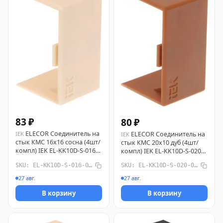
83 ₽
80 ₽
ELECOR Соединитель на
IEK
ELECOR Соединитель на
IEK
стык КМС 16х16 сосна (4шт/
стык КМС 20х10 дуб (4шт/
компл) IEK EL-KK10D-S-016-
компл) IEK EL-KK10D-S-020-
016-K34
010-K11
SKU: EL-KK10D-S-016-016-K34
SKU: EL-KK10D-S-020-010-K11
27 авг.
27 авг.
В корзину
В корзину