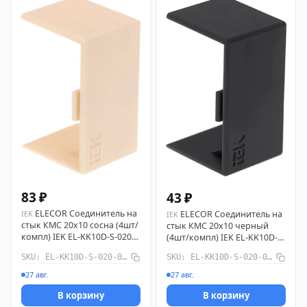
83 ₽
43 ₽
ELECOR Соединитель на
IEK
ELECOR Соединитель на
IEK
стык КМС 20х10 сосна (4шт/
стык КМС 20х10 черный
компл) IEK EL-KK10D-S-020-
(4шт/компл) IEK EL-KK10D-S-
010-K34
020-010-K02
SKU: EL-KK10D-S-020-010-K34
SKU: EL-KK10D-S-020-010-K02
27 авг.
27 авг.
В корзину
В корзину