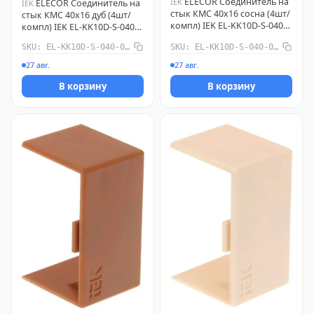
ELECOR Соединитель на
IEK
ELECOR Соединитель на
IEK
стык КМС 40х16 сосна (4шт/
стык КМС 40х16 дуб (4шт/
компл) IEK EL-KK10D-S-040-
компл) IEK EL-KK10D-S-040-
016-K34
016-K11
SKU: EL-KK10D-S-040-016-K11
SKU: EL-KK10D-S-040-016-K34
27 авг.
27 авг.
В корзину
В корзину