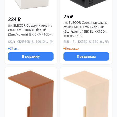
75 ₽
224 ₽
ELECOR Соединитель на
IEK
ELECOR Соединитель на
IEK
стык КМС 100х60 черный
стык КМС 100х40 белый
(2шт/компл) IEK EL-KK10D-S-
(2шт/компл) IEK CKMP10D-S-
100-060-K02
100-040-K01
SKU: CKMP10D-S-100-040-K01
SKU: EL-KK10D-S-100-060-K02
27 авг.
Под заказ
В корзину
Предзаказ