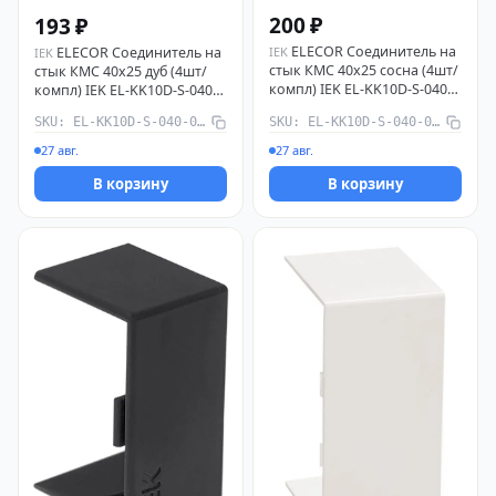
200 ₽
193 ₽
ELECOR Соединитель на
IEK
ELECOR Соединитель на
IEK
стык КМС 40х25 сосна (4шт/
стык КМС 40х25 дуб (4шт/
компл) IEK EL-KK10D-S-040-
компл) IEK EL-KK10D-S-040-
025-K34
025-K11
SKU: EL-KK10D-S-040-025-K11
SKU: EL-KK10D-S-040-025-K34
27 авг.
27 авг.
В корзину
В корзину