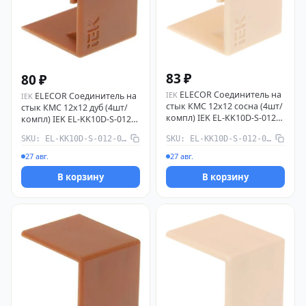
83 ₽
80 ₽
ELECOR Соединитель на
IEK
ELECOR Соединитель на
IEK
стык КМС 12х12 сосна (4шт/
стык КМС 12х12 дуб (4шт/
компл) IEK EL-KK10D-S-012-
компл) IEK EL-KK10D-S-012-
012-K34
012-K11
SKU: EL-KK10D-S-012-012-K11
SKU: EL-KK10D-S-012-012-K34
27 авг.
27 авг.
В корзину
В корзину