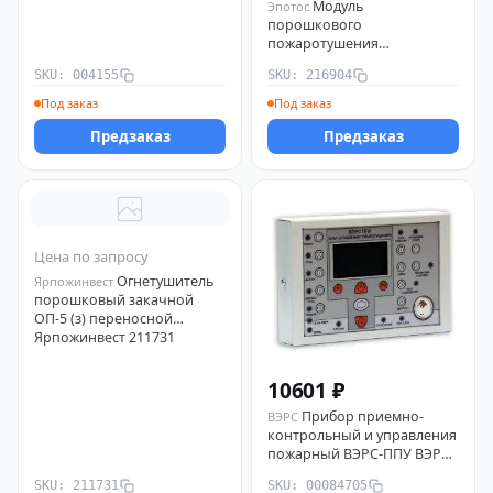
Модуль
Эпотос
порошкового
пожаротушения
самосрабатывающий
SKU: 004155
SKU: 216904
МПП-2.5-2С (БУРАН-2.5-2С)
Эпотос 216904
Под заказ
Под заказ
Предзаказ
Предзаказ
Цена по запросу
Огнетушитель
Ярпожинвест
порошковый закачной
ОП-5 (з) переносной
Ярпожинвест 211731
10601 ₽
Прибор приемно-
ВЭРС
контрольный и управления
пожарный ВЭРС-ППУ ВЭРС
00084705
SKU: 211731
SKU: 00084705