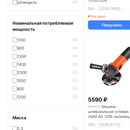
110301206
Шпиндель
(6)
SKU: 110301206
Под заказ
Номинальная потребляемая
Предзаказ
мощность
1100
(6)
900
(5)
1300
(3)
1400
(3)
2300
(2)
1050
(2)
800
(2)
1200
(2)
5590 ₽
Машина
PATRIOT
шлифовальная угловая
УШМ AG 126E пылезащ
Масса
1050Вт диск 125мм
SKU: 110301127
PATRIOT 110301127
2.3
(5)