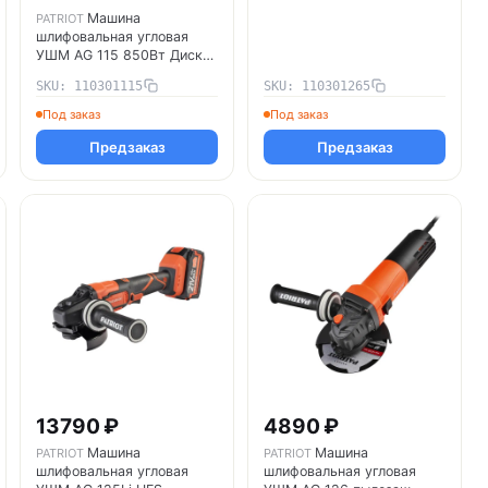
Машина
PATRIOT
шлифовальная угловая
УШМ AG 115 850Вт Диск
115мм тонкий корпус
SKU: 110301115
SKU: 110301265
пылезащ. PATRIOT
110301115
Под заказ
Под заказ
Предзаказ
Предзаказ
13790 ₽
4890 ₽
Машина
Машина
PATRIOT
PATRIOT
шлифовальная угловая
шлифовальная угловая