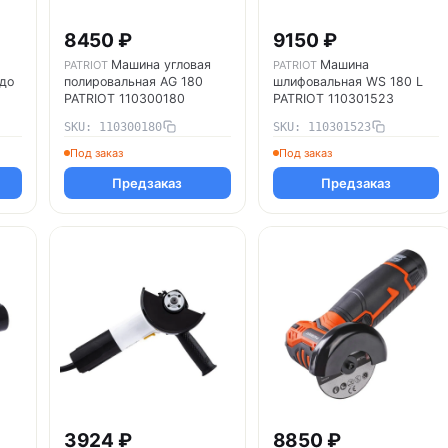
8450 ₽
9150 ₽
Машина угловая
Машина
PATRIOT
PATRIOT
до
полировальная AG 180
шлифовальная WS 180 L
PATRIOT 110300180
PATRIOT 110301523
SKU: 110300180
SKU: 110301523
Под заказ
Под заказ
Предзаказ
Предзаказ
3924 ₽
8850 ₽