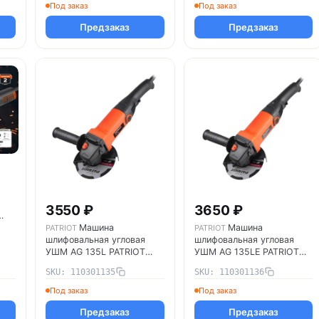
110301128
Под заказ
Под заказ
Предзаказ
Предзаказ
3550 ₽
3650 ₽
Машина
Машина
PATRIOT
PATRIOT
шлифовальная угловая
шлифовальная угловая
УШМ AG 135L PATRIOT
УШМ AG 135LE PATRIOT
110301135
110301136
SKU: 110301135
SKU: 110301136
Под заказ
Под заказ
Предзаказ
Предзаказ