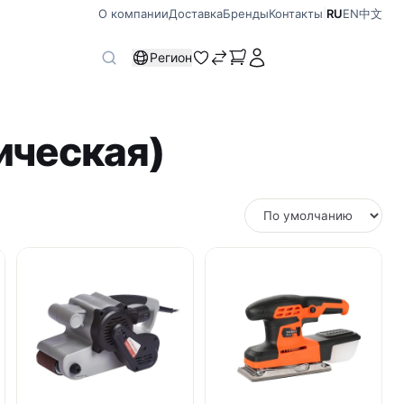
О компании
Доставка
Бренды
Контакты
|
RU
EN
中文
Регион
ическая)