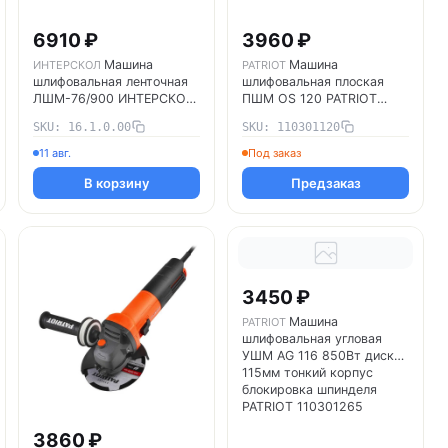
6910 ₽
3960 ₽
Машина
Машина
ИНТЕРСКОЛ
PATRIOT
шлифовальная ленточная
шлифовальная плоская
ЛШМ-76/900 ИНТЕРСКОЛ
ПШМ OS 120 PATRIOT
16.1.0.00
110301120
SKU: 16.1.0.00
SKU: 110301120
11 авг.
Под заказ
В корзину
Предзаказ
3450 ₽
Машина
PATRIOT
шлифовальная угловая
УШМ AG 116 850Вт диск
115мм тонкий корпус
блокировка шпинделя
PATRIOT 110301265
3860 ₽