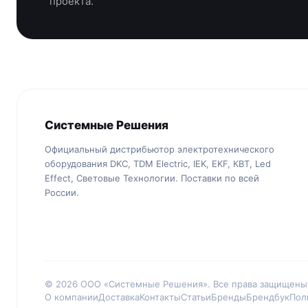
проекта.
Системные Решения
Официальный дистрибьютор электротехнического
оборудования DKC, TDM Electric, IEK, EKF, КВТ, Led
Effect, Световые Технологии. Поставки по всей
России.
© 2026 ООО «Системные Решения». Все права защищены
О компании
Доставка
Контакты
Статьи
Бренды
Брендбук
Пол