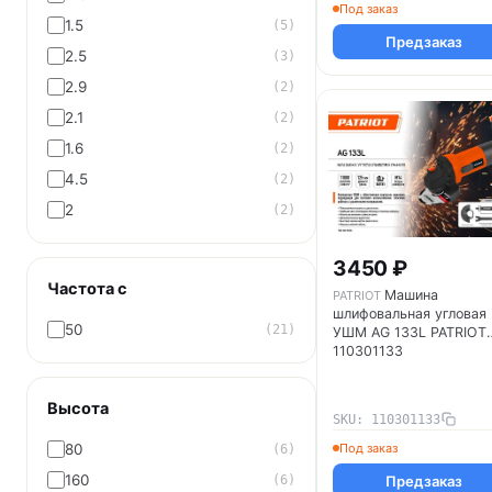
Под заказ
1.5
(5)
Предзаказ
2.5
(3)
2.9
(2)
2.1
(2)
1.6
(2)
4.5
(2)
2
(2)
3450 ₽
Частота с
Машина
PATRIOT
шлифовальная угловая
50
(21)
УШМ AG 133L PATRIOT
110301133
Высота
SKU: 110301133
Под заказ
80
(6)
160
Предзаказ
(6)