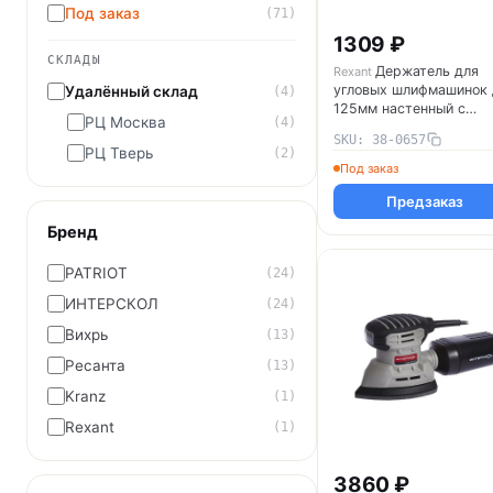
Под заказ
(71)
1309 ₽
СКЛАДЫ
Держатель для
Rexant
угловых шлифмашинок 
Удалённый склад
(4)
125мм настенный с
РЦ Москва
(4)
крючками черн. Rexant
SKU: 38-0657
38-0657
РЦ Тверь
(2)
Под заказ
Предзаказ
Бренд
PATRIOT
(24)
ИНТЕРСКОЛ
(24)
Вихрь
(13)
Ресанта
(13)
Kranz
(1)
Rexant
(1)
3860 ₽