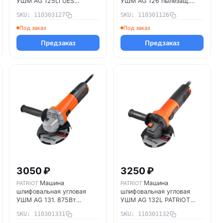
УШМ AG 125Li UES
УШМ AG 126 пылезащ.
PATRIOT 110303127
1050Вт диск 125мм
SKU: 110303127
SKU: 110301126
PATRIOT 110301126
Под заказ
Под заказ
Предзаказ
Предзаказ
3050 ₽
3250 ₽
Машина
Машина
PATRIOT
PATRIOT
шлифовальная угловая
шлифовальная угловая
УШМ AG 131. 875Вт
УШМ AG 132L PATRIOT
11000об/мин 125мм М14
110301132
SKU: 110301331
SKU: 110301132
PATRIOT 110301331