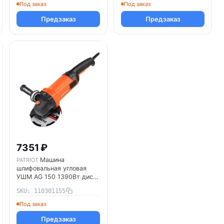
Под заказ
Под заказ
Предзаказ
Предзаказ
7351 ₽
Машина
PATRIOT
шлифовальная угловая
УШМ AG 150 1390Вт диск
150мм тонкий корпус
SKU: 110301155
пылезащ. PATRIOT
110301155
Под заказ
Предзаказ