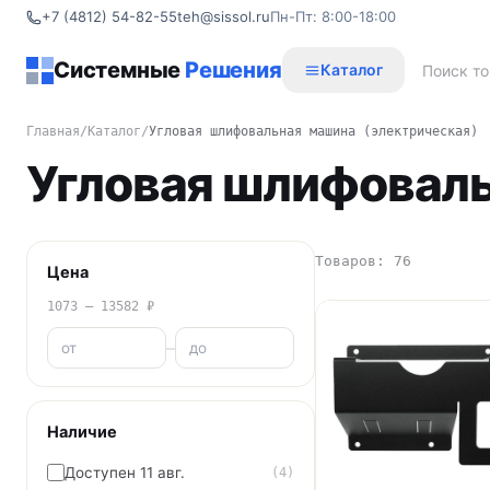
+7 (4812) 54-82-55
teh@sissol.ru
Пн-Пт: 8:00-18:00
Системные
Решения
Каталог
Главная
/
Каталог
/
Угловая шлифовальная машина (электрическая)
Угловая шлифоваль
Товаров: 76
Цена
1073 – 13582 ₽
–
Наличие
Доступен 11 авг.
(4)