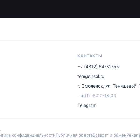
КОНТАКТЫ
+7 (4812) 54-82-55
teh@sissol.ru
г. Смоленск, ул. Тенишевой, 
Пн-Пт: 8:00-18:00
Telegram
.
итика конфиденциальности
Публичная оферта
Возврат и обмен
Рекви