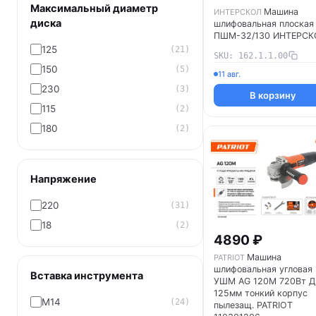
Максимальный диаметр
Машина
ИНТЕРСКОЛ
диска
шлифовальная плоская
ПШМ-32/130 ИНТЕРСК
162.1.1.00
125
(21)
SKU: 162.1.1.00
150
(5)
11 авг.
230
(3)
В корзину
115
(2)
180
(2)
Напряжение
220
(31)
18
(2)
4890 ₽
Машина
PATRIOT
шлифовальная угловая
Вставка инструмента
УШМ AG 120M 720Вт Д
125мм тонкий корпус
M14
(24)
пылезащ. PATRIOT