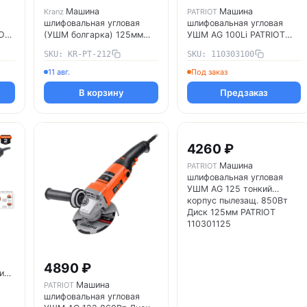
Машина
Машина
Kranz
PATRIOT
шлифовальная угловая
шлифовальная угловая
ОЛ
(УШМ болгарка) 125мм
УШМ AG 100Li PATRIOT
900Вт в кейсе Kranz KR-
110303100
SKU: KR-PT-212
SKU: 110303100
PT-212
11 авг.
Под заказ
В корзину
Предзаказ
4260 ₽
Машина
PATRIOT
шлифовальная угловая
УШМ AG 125 тонкий
корпус пылезащ. 850Вт
Диск 125мм PATRIOT
110301125
4890 ₽
иск
Машина
PATRIOT
шлифовальная угловая