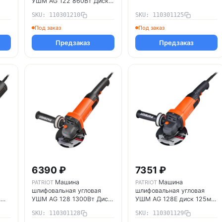
УШМ AG 122 860Вт Диск
125мм вибро пылезащ.
SKU: 110301210
SKU: 110301125
PATRIOT 110301210
Под заказ
Под заказ
Предзаказ
Предзаказ
6390 ₽
7351 ₽
Машина
Машина
PATRIOT
PATRIOT
шлифовальная угловая
шлифовальная угловая
.
УШМ AG 128 1300Вт Диск
УШМ AG 128E диск 125мм
125мм двуручная
двуручная пылезащ.
SKU: 110301128
SKU: 110301129
пылезащ. PATRIOT
PATRIOT 110301129