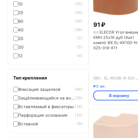
10
(25)
25
(24)
60
(24)
91 ₽
40
(20)
ELECOR Угол внешн
IEK
КМН 25х16 дуб (4шт/
20
(7)
компл) IEK EL-KK10D-N
30
(5)
025-016-K11
12
(4)
Тип крепления
SKU: EL-KK10D-N-025
12 авг.
Фиксация защелкой
(64)
В корзину
Защёлкивающийся на внешн. сторону
(29)
Вставляемый в фиксаторы
(24)
Перфорация основания
(14)
Вставной
(9)