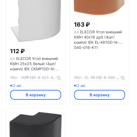
163 ₽
ELECOR Угол внешний
IEK
КМН 40х16 дуб (4шт/
компл) IEK EL-KK10D-N-
040-016-K11
112 ₽
ELECOR Угол внешний
IEK
КМН 25х25 белый (4шт/
компл) IEK CKMP10D-N-
025-025-K01-R
SKU: CKMP10D-N-025-025-K01-R
SKU: EL-KK10D-N-040-016-K11
12 авг.
12 авг.
В корзину
В корзину