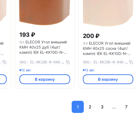
193 ₽
200 ₽
ELECOR Угол внешний
IEK
ий
ELECOR Угол внешний
IEK
КМН 40х25 дуб (4шт/
КМН 40х25 сосна (4шт/
компл) IEK EL-KK10D-N-
-
компл) IEK EL-KK10D-N-
040-025-K11
040-025-K34
-016-K34
SKU: EL-KK10D-N-040-025-K11
SKU: EL-KK10D-N-040-025-K34
12 авг.
12 авг.
В корзину
В корзину
1
2
3
…
7