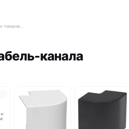
кабель-канала
 к-
nd