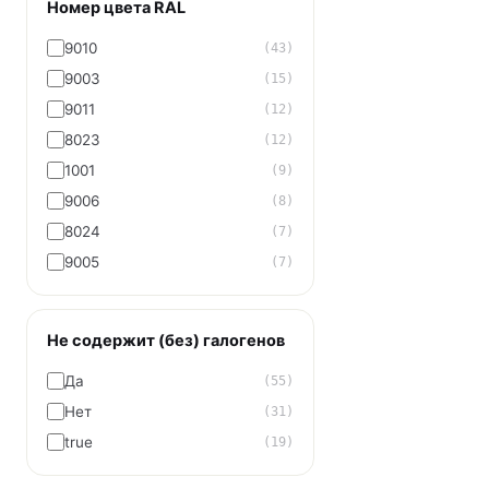
Номер цвета RAL
9010
(43)
9003
(15)
9011
(12)
8023
(12)
1001
(9)
9006
(8)
8024
(7)
9005
(7)
Не содержит (без) галогенов
Да
(55)
Нет
(31)
true
(19)