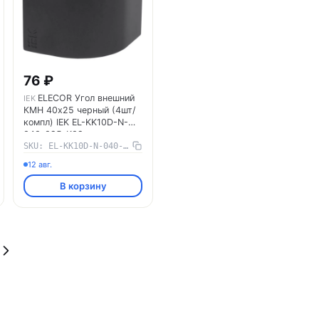
76 ₽
ELECOR Угол внешний
IEK
КМН 40х25 черный (4шт/
компл) IEK EL-KK10D-N-
040-025-K02
SKU: EL-KK10D-N-040-025-K02
12 авг.
В корзину