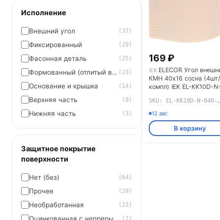
Исполнение
Внешний угол
(37)
Фиксированный
(29)
169 ₽
Фасонная деталь
(25)
ELECOR Угол внешн
IEK
Формованный (отлитый в форме)
(23)
КМН 40х16 сосна (4шт/
Основание и крышка
(14)
компл) IEK EL-KK10D-N
040-016-K34
Верхняя часть
(8)
SKU: EL-KK10D-N-040
Нижняя часть
12 авг.
(3)
В корзину
Защитное покрытие
поверхности
Нет (без)
(64)
Прочее
(29)
Необработанная
(23)
Оцинкованная с непрерывных линий с покрытием
(7)