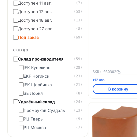
Доступен 11 авг.
(7)
Доступен 12 авг.
(53)
Доступен 18 авг.
(13)
Доступен 27 авг.
(8)
Под заказ
(69)
СКЛАДЫ
Склад производителя
(59)
IEK Кувекино
(28)
SKU: 030302
EKF Ногинск
(23)
12 авг.
IEK Щербинка
(21)
В корзину
SE Лобня
(8)
Удалённый склад
(24)
Промрукав Суздаль
(13)
РЦ Тверь
(9)
РЦ Москва
(7)