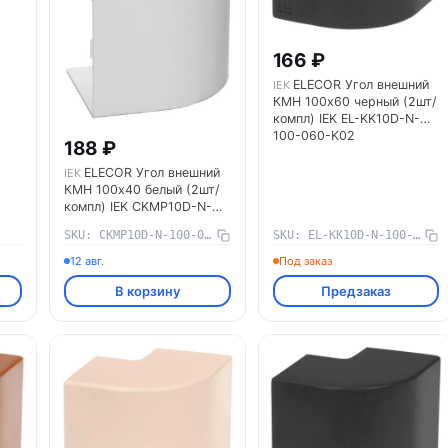
166 ₽
ELECOR Угол внешний
IEK
КМН 100х60 черный (2шт/
компл) IEK EL-KK10D-N-
100-060-K02
188 ₽
ELECOR Угол внешний
IEK
КМН 100х40 белый (2шт/
компл) IEK CKMP10D-N-
100-040-K01
SKU: CKMP10D-N-100-040-K01
SKU: EL-KK10D-N-100-060-K02
12 авг.
Под заказ
В корзину
Предзаказ