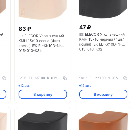
47 ₽
83 ₽
ELECOR Угол внешний
ий
IEK
ELECOR Угол внешний
IEK
КМН 15х10 черный (4шт/
КМН 15х10 сосна (4шт/
компл) IEK EL-KK10D-N-
-
компл) IEK EL-KK10D-N-
015-010-K02
015-010-K34
-010-K11
SKU: EL-KK10D-N-015-010-K34
SKU: EL-KK10D-N-015-010-K02
12 авг.
12 авг.
В корзину
В корзину