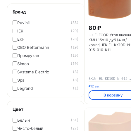
Бренд
Ruvinil
(38)
80 ₽
IEK
(29)
ELECOR Угол внешн
IEK
EKF
(28)
КМН 15х10 дуб (4шт/
компл) IEK EL-KK10D-N
OBO Bettermann
(19)
015-010-K11
Промрукав
(19)
Simon
(10)
Systeme Electric
(8)
SKU: EL-KK10D-N-015
Эра
(8)
12 авг.
Legrand
(1)
В корзину
Цвет
Белый
(51)
Чисто-белый
(27)