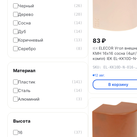
Черный
(26)
Дерево
(20)
Сосна
(14)
Дуб
(14)
83 ₽
Коричневый
(13)
ELECOR Угол внешн
Серебро
IEK
(8)
КМН 16х16 сосна (4шт/
компл) IEK EL-KK10D-N
016-016-K34
SKU: EL-KK10D-N-016
Материал
12 авг.
Пластик
(141)
В корзину
Сталь
(14)
Алюминий
(3)
Высота
16
(37)