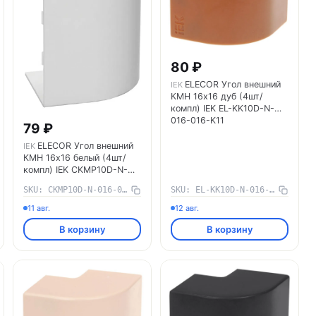
80 ₽
ELECOR Угол внешний
IEK
КМН 16х16 дуб (4шт/
компл) IEK EL-KK10D-N-
016-016-K11
79 ₽
ELECOR Угол внешний
IEK
КМН 16х16 белый (4шт/
компл) IEK CKMP10D-N-
016-016-K01
SKU: CKMP10D-N-016-016-K01
SKU: EL-KK10D-N-016-016-K11
11 авг.
12 авг.
В корзину
В корзину