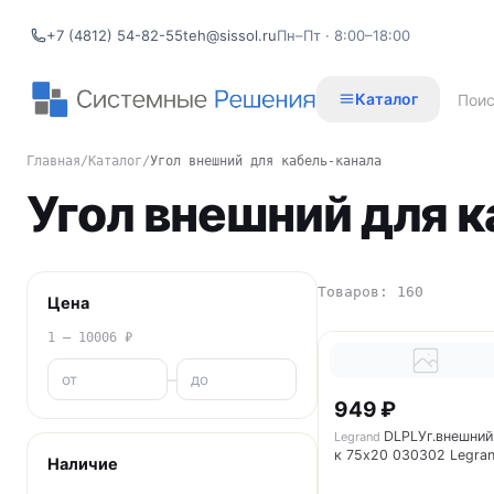
+7 (4812) 54-82-55
teh@sissol.ru
Пн–Пт · 8:00–18:00
Каталог
Главная
/
Каталог
/
Угол внешний для кабель-канала
Угол внешний для 
Товаров: 160
Цена
1 – 10006 ₽
–
949 ₽
DLPLУг.внешний
Legrand
к 75х20 030302 Legra
Наличие