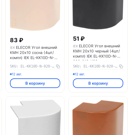
51 ₽
83 ₽
ELECOR Угол внешний
IEK
ELECOR Угол внешний
IEK
КМН 20х10 черный (4шт/
КМН 20х10 сосна (4шт/
компл) IEK EL-KK10D-N-
компл) IEK EL-KK10D-N-
020-010-K02
020-010-K34
SKU: EL-KK10D-N-020-010-K34
SKU: EL-KK10D-N-020-010-K02
12 авг.
12 авг.
В корзину
В корзину