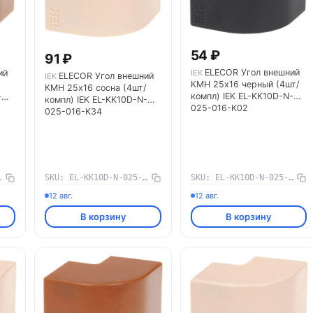
54 ₽
91 ₽
ELECOR Угол внешний
ий
IEK
ELECOR Угол внешний
IEK
КМН 25х16 черный (4шт/
КМН 25х16 сосна (4шт/
компл) IEK EL-KK10D-N-
-
компл) IEK EL-KK10D-N-
025-016-K02
025-016-K34
-016-K11
SKU: EL-KK10D-N-025-016-K34
SKU: EL-KK10D-N-025-016-K02
12 авг.
12 авг.
В корзину
В корзину