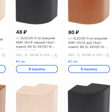
48 ₽
80 ₽
ELECOR Угол внешний
ELECOR Угол внешний
IEK
IEK
ий
КМН 16х16 черный (4шт/
КМН 20х10 дуб (4шт/
компл) IEK EL-KK10D-N-
компл) IEK EL-KK10D-N-
-
016-016-K02
020-010-K11
-016-K34
SKU: EL-KK10D-N-016-016-K02
SKU: EL-KK10D-N-020-010-K11
12 авг.
12 авг.
В корзину
В корзину