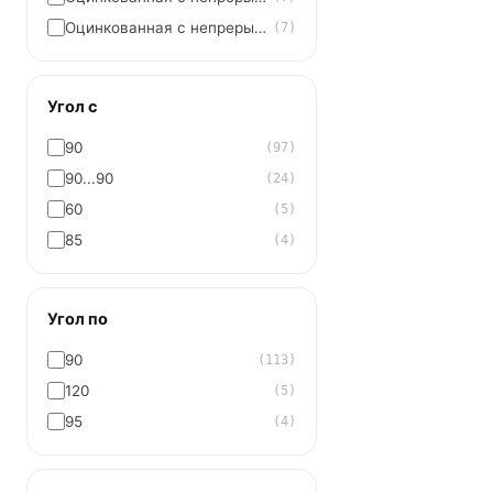
Оцинкованная с непрерывных линий
(7)
Угол с
90
(97)
90...90
(24)
60
(5)
85
(4)
Угол по
90
(113)
120
(5)
95
(4)