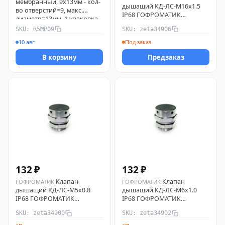
мембранный, 9х13мм - кол-
дышащий КД-ЛС-М16х1.5
во отверстий=9, макс.
IP68 ГОФРОМАТИК
диаметр=13мм, 1 упаковка -
zeta34906
20 шт. RAM block R5MP09
SKU: R5MP09
SKU: zeta34906
DKC
10 авг.
Под заказ
В корзину
Предзаказ
132 ₽
132 ₽
Клапан
Клапан
ГОФРОМАТИК
ГОФРОМАТИК
дышащий КД-ЛС-М5х0.8
дышащий КД-ЛС-М6х1.0
IP68 ГОФРОМАТИК
IP68 ГОФРОМАТИК
zeta34900
zeta34902
SKU: zeta34900
SKU: zeta34902