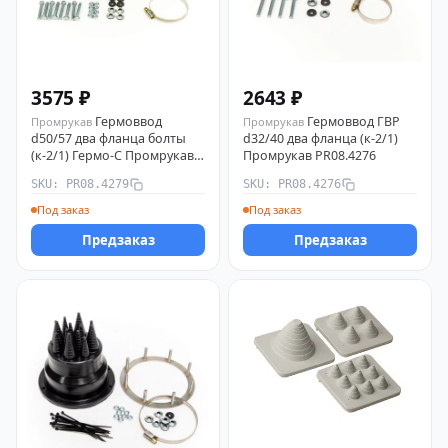
3575 ₽
2643 ₽
Гермоввод
Гермоввод ГВР
Промрукав
Промрукав
d50/57 два фланца болты
d32/40 два фланца (к-2/1)
(к-2/1) Гермо-С Промрукав
Промрукав PR08.4276
PR08.4279
SKU: PR08.4279
SKU: PR08.4276
Под заказ
Под заказ
Предзаказ
Предзаказ