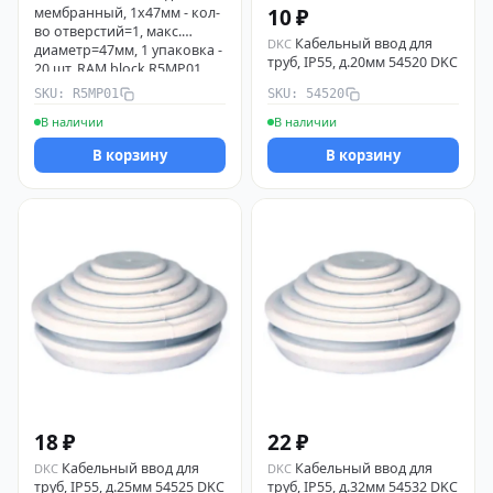
10 ₽
мембранный, 1х47мм - кол-
во отверстий=1, макс.
Кабельный ввод для
DKC
диаметр=47мм, 1 упаковка -
труб, IP55, д.20мм 54520 DKC
20 шт. RAM block R5MP01
DKC
SKU: R5MP01
SKU: 54520
В наличии
В наличии
В корзину
В корзину
18 ₽
22 ₽
Кабельный ввод для
Кабельный ввод для
DKC
DKC
труб, IP55, д.25мм 54525 DKC
труб, IP55, д.32мм 54532 DKC