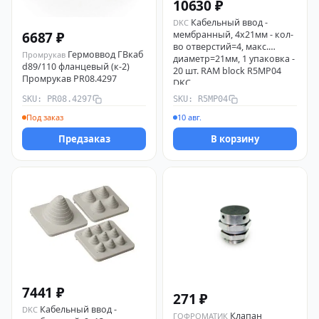
10630 ₽
Кабельный ввод -
DKC
6687 ₽
мембранный, 4х21мм - кол-
во отверстий=4, макс.
Гермоввод ГВкаб
Промрукав
диаметр=21мм, 1 упаковка -
d89/110 фланцевый (к-2)
20 шт. RAM block R5MP04
Промрукав PR08.4297
DKC
SKU: PR08.4297
SKU: R5MP04
Под заказ
10 авг.
Предзаказ
В корзину
7441 ₽
271 ₽
Кабельный ввод -
DKC
Клапан
ГОФРОМАТИК