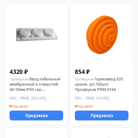
4320 ₽
854 ₽
Ввод кабельный
Гермоввод d20
Промрукав
Промрукав
мембранный 6 отверстий
оранж. (уп.100шт)
d6-59мм IP65 сер.
Промрукав PR80.0164
Промрукав PR08.26510
SKU: PR08.26510
SKU: PR80.0164
Под заказ
Под заказ
Предзаказ
Предзаказ