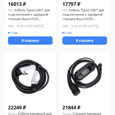
16013 ₽
17797 ₽
Кабель Type2-GB/T для
Кабель Type2-GB/T для
DKC
DKC
подключения к зарядной
подключения к зарядной
станции &quot;EOS
станции &quot;EOS
Charge&quot;,однофазный,
Charge&quot;,трехфазный,
SKU: ECAC1P5MT2GBT
SKU: ECAC3P5MT2GBT
5 м ECAC1P5MT2GBT DKC
5 м ECAC3P5MT2GBT DKC
11 авг.
11 авг.
В корзину
В корзину
22249 ₽
21844 ₽
Кабель зарядный для
Станция зарядная
Rexant
Rexant