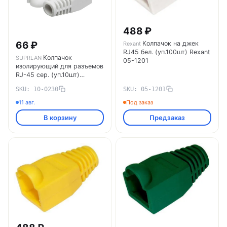
488 ₽
66 ₽
Колпачок на джек
Rexant
RJ45 бел. (уп.100шт) Rexant
Колпачок
SUPRLAN
05-1201
изолирующий для разъемов
RJ-45 сер. (уп.10шт)
SUPRLAN 10-0230
SKU: 10-0230
SKU: 05-1201
11 авг.
Под заказ
В корзину
Предзаказ