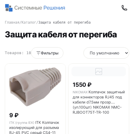
Главная
/
Каталог
/
Защита кабеля от перегиба
Защита кабеля от перегиба
Товаров: 18
Фильтры
1550 ₽
Колпачок защитный
NIKOMAX
для коннекторов RJ45 под
кабели d7.5мм прозр.
(уп.100шт) NIKOMAX NMC-
RJBOOT75T-TR-100
9 ₽
ITK Колпачок
ITK (группа IEK)
изолирующий для разъема
RJ-45 PVC серый CS4-11