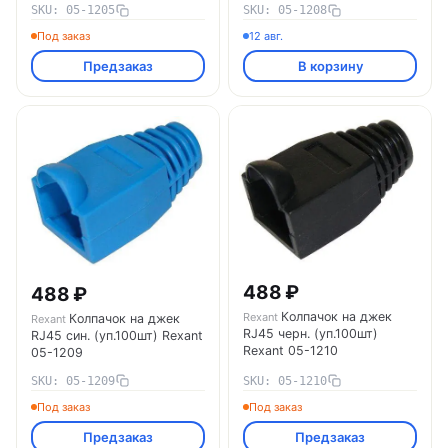
SKU: 05-1205
SKU: 05-1208
Под заказ
12 авг.
Предзаказ
В корзину
488 ₽
488 ₽
Колпачок на джек
Rexant
Колпачок на джек
Rexant
RJ45 черн. (уп.100шт)
RJ45 син. (уп.100шт) Rexant
Rexant 05-1210
05-1209
SKU: 05-1209
SKU: 05-1210
Под заказ
Под заказ
Предзаказ
Предзаказ