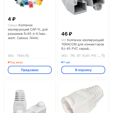
4 ₽
Колпачок
Cabeus
изолирующий CAP-YL для
46 ₽
разъемов RJ45 d-6.1мм
желт. Cabeus 7444c
Колпачок изолирующий
EKF
TERACOM для коннекторов
RJ-45 PVC серый
(упак.10шт) TRC-BT-RJ45-
SKU: 7444c
SKU: TRC-BT-RJ45-PVC-10
PVC-10 EKF
Под заказ
11 авг.
Предзаказ
В корзину