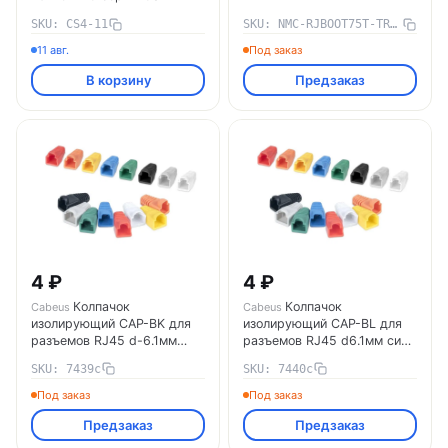
SKU: CS4-11
SKU: NMC-RJBOOT75T-TR-100
11 авг.
Под заказ
В корзину
Предзаказ
4 ₽
4 ₽
Колпачок
Колпачок
Cabeus
Cabeus
изолирующий CAP-BK для
изолирующий CAP-BL для
разъемов RJ45 d-6.1мм
разъемов RJ45 d6.1мм син.
черн. Cabeus 7439c
Cabeus 7440c
SKU: 7439c
SKU: 7440c
Под заказ
Под заказ
Предзаказ
Предзаказ