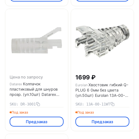
1699 ₽
Цена по запросу
Колпачок
Datarex
Хвостовик гибкий Q-
Eurolan
пластиковый для шнуров
PLUG 6 0мм без цвета
прозр. (уп.10шт) Datarex
(уп.50шт) Eurolan 13A-00-
DR-3001
11WT
SKU: DR-3001
SKU: 13A-00-11WT
Под заказ
Под заказ
Предзаказ
Предзаказ