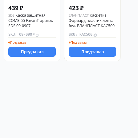
439 ₽
423 ₽
Каска защитная
Каскетка
SDS
ЕЛАНПЛАСТ
СОМЗ-55 FavoriT оранж.
Форвард пластик лента
SDS 09-0907
бел. ЕЛАНПЛАСТ КАС500
SKU: 09-0907
SKU: КАС500
Под заказ
Под заказ
Предзаказ
Предзаказ