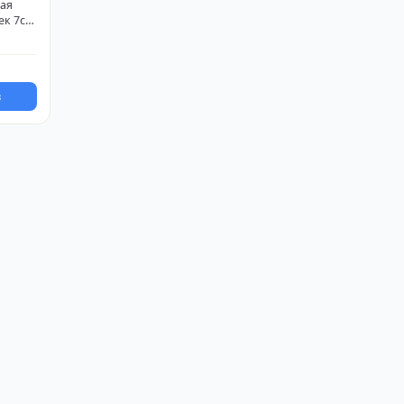
ая
ек 7см
us
з