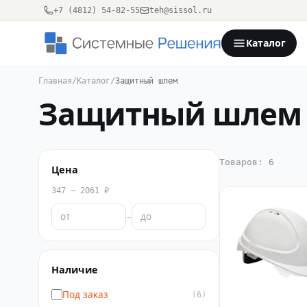
+7 (4812) 54-82-55
teh@sissol.ru
Каталог
Главная
/
Каталог
/
Защитный шлем
Защитный шлем
Товаров: 6
Цена
347 – 2061 ₽
–
Наличие
Под заказ
(6)