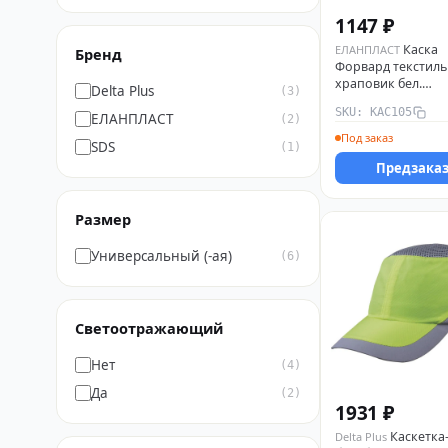
1147 ₽
Каска
ЕЛАНПЛАСТ
Бренд
Форвард текстиль
храповик бел.
Delta Plus
(3)
ЕЛАНПЛАСТ КАС1
SKU: КАС105
ЕЛАНПЛАСТ
(2)
Под заказ
SDS
(1)
Предзака
Размер
Универсальный (-ая)
(6)
Светоотражающий
Нет
(4)
Да
(2)
1931 ₽
Каскетка
Delta Plus