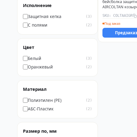
бейсболка защитн
Исполнение
AIRCOLTAN козыр
сер./желт. Delta Pl
SKU: COLTAAIGR
Защитная кепка
(3)
COLTAAIGR
Под заказ
С полями
(2)
Предзака
Цвет
Белый
(3)
Оранжевый
(2)
Материал
Полиэтилен (PE)
(2)
АБС-Пластик
(2)
Размер по, мм