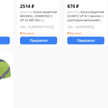
2514 ₽
870 ₽
Каска защитная
Каска защитная
Delta Plus
Delta Plus
BASEBALL DIAMOND V
QUARTZ UP IV с вентил. с
UP из ABS бел. с
храповым механизмом
05
храповым механизмом
оранж. Delta Plus
SKU: DIAM5UPBCFLBS
SKU: QUARUP4OR
Delta Plus
QUARUP4OR
DIAM5UPBCFLBS
Под заказ
Под заказ
з
Предзаказ
Предзаказ
-