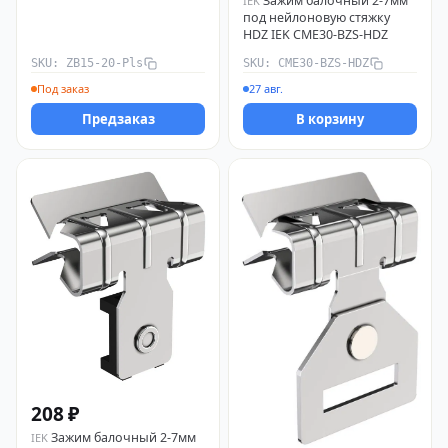
Зажим балочный 2-7мм
IEK
под нейлоновую стяжку
HDZ IEK CME30-BZS-HDZ
SKU: ZB15-20-Pls
SKU: CME30-BZS-HDZ
Под заказ
27 авг.
Предзаказ
В корзину
208 ₽
Зажим балочный 2-7мм
IEK