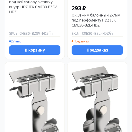
под нейлоновую стяжку
293 ₽
внутр HDZ IEK CME30-BZSV-
HDZ
Зажим балочный 2-7мм
IEK
под перфоленту HDZ IEK
CME30-BZL-HDZ
SKU: CME30-BZSV-HDZ
SKU: CME30-BZL-HDZ
27 авг.
Под заказ
В корзину
Предзаказ