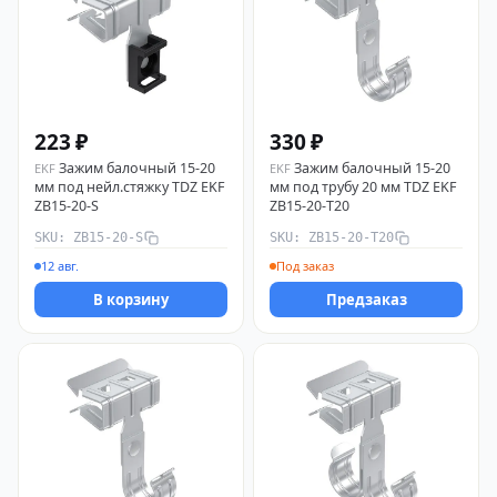
223 ₽
330 ₽
Зажим балочный 15-20
Зажим балочный 15-20
EKF
EKF
мм под нейл.стяжку TDZ EKF
мм под трубу 20 мм TDZ EKF
ZB15-20-S
ZB15-20-T20
SKU: ZB15-20-S
SKU: ZB15-20-T20
12 авг.
Под заказ
В корзину
Предзаказ