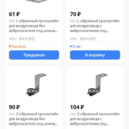
61 ₽
70 ₽
L-образный кронштейн
L-образный кронштейн
DKC
DKC
для воздуховода без
для воздуховода с
виброгасителя под шпильку
виброгасителем под
М8 / М10 BHLK10 DKC
шпильку М8 / М10 BHLK20
SKU: BHLK10
SKU: BHLK20
DKC
Под заказ
12 авг.
Предзаказ
В корзину
90 ₽
104 ₽
Z-образный кронштейн
Z-образный кронштейн
DKC
DKC
для воздуховода без
для воздуховода с
виброгасителя под шпильку
виброгасителем под
М8 / М10 BHZK10 DKC
шпильку М8 / М10 BHZK20