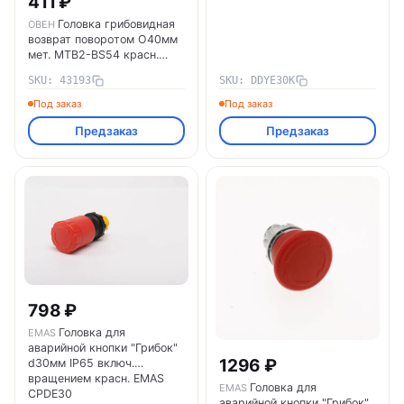
411 ₽
Головка грибовидная
ОВЕН
возврат поворотом O40мм
мет. MTB2-BS54 красн.
ОВЕН 43193
SKU: 43193
SKU: DDYE30K
Под заказ
Под заказ
Предзаказ
Предзаказ
798 ₽
Головка для
EMAS
аварийной кнопки "Грибок"
1296 ₽
d30мм IP65 включ.
вращением красн. EMAS
Головка для
EMAS
CPDE30
аварийной кнопки "Грибок"