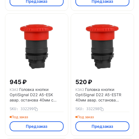
Предзаказ
Предзаказ
945 ₽
520 ₽
Головка кнопки
Головка кнопки
КЭАЗ
КЭАЗ
OptiSignal D22 A5-ESK
OptiSignal D22 A5-ESTR
авар. останова 40мм с
40мм авар. останова
ключем пластик ZB5AS944
возврат поворотом пластик
SKU: 332299
SKU: 332298
КЭАЗ 332299
ZB5AS844 КЭАЗ 332298
Под заказ
Под заказ
Предзаказ
Предзаказ