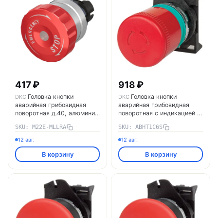
417 ₽
918 ₽
Головка кнопки
Головка кнопки
DKC
DKC
аварийная грибовидная
аварийная грибовидная
поворотная д.40, алюминий
поворотная с индикацией д.
M22E-MLLRA DKC
60 (Замена на: M22E-
SKU: M22E-MLLRA
SKU: ABHT1C6S
MLLRP/M22E-MLLRA +
M22MF) ABHT1C6S DKC
12 авг.
12 авг.
В корзину
В корзину