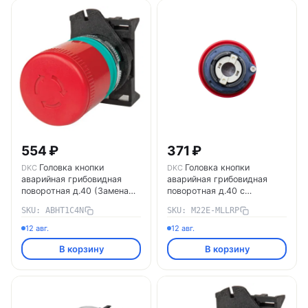
554 ₽
371 ₽
Головка кнопки
Головка кнопки
DKC
DKC
аварийная грибовидная
аварийная грибовидная
поворотная д.40 (Замена
поворотная д.40 с
на: M22E-MLLRP/M22E-
фиксацией M22E-MLLRP
SKU: ABHT1C4N
SKU: M22E-MLLRP
MLLRA + M22MF)
DKC
ABHT1C4N DKC
12 авг.
12 авг.
В корзину
В корзину