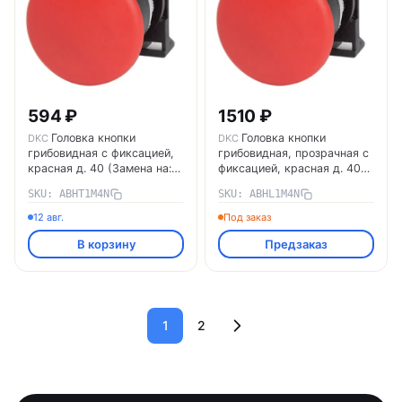
594 ₽
1510 ₽
Головка кнопки
Головка кнопки
DKC
DKC
грибовидная с фиксацией,
грибовидная, прозрачная с
красная д. 40 (Замена на:
фиксацией, красная д. 40
M22E-MLLRP/M22E-MLLRA
(Замена на: M22E-
SKU: ABHT1M4N
SKU: ABHL1M4N
+ M22MF) ABHT1M4N DKC
MLLRP/M22E-MLLRA +
M22MF) ABHL1M4N DKC
12 авг.
Под заказ
В корзину
Предзаказ
1
2