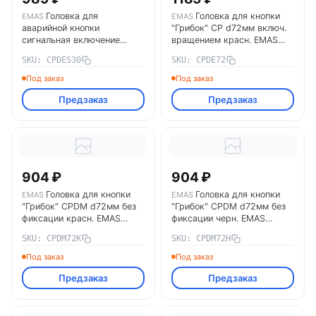
Головка для
Головка для кнопки
EMAS
EMAS
аварийной кнопки
"Грибок" CP d72мм включ.
сигнальная включение
вращением красн. EMAS
вращением красн. EMAS
CPDE72
SKU: CPDES30
SKU: CPDE72
CPDES30
Под заказ
Под заказ
Предзаказ
Предзаказ
904 ₽
904 ₽
Головка для кнопки
Головка для кнопки
EMAS
EMAS
"Грибок" CPDM d72мм без
"Грибок" CPDM d72мм без
фиксации красн. EMAS
фиксации черн. EMAS
CPDM72K
CPDM72H
SKU: CPDM72K
SKU: CPDM72H
Под заказ
Под заказ
Предзаказ
Предзаказ