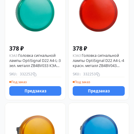
378 ₽
378 ₽
Головка сигнальной
Головка сигнальной
КЭАЗ
КЭАЗ
лампы OptiSignal D22 A4-L-3
лампы OptiSignal D22 A4-L-4
зел. металл ZB4BV033 КЭАЗ
красн. металл ZB4BV043
332252
КЭАЗ 332253
SKU: 332252
SKU: 332253
Под заказ
Под заказ
Предзаказ
Предзаказ