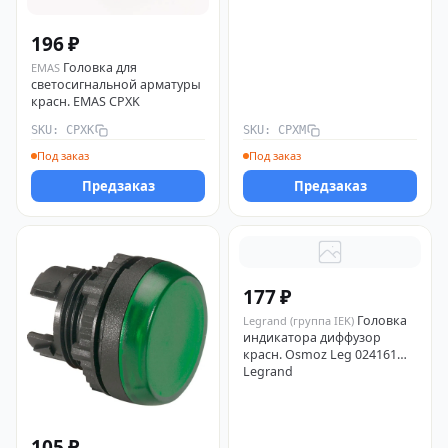
196 ₽
Головка для
EMAS
светосигнальной арматуры
красн. EMAS CPXK
SKU: CPXK
SKU: CPXM
Под заказ
Под заказ
Предзаказ
Предзаказ
177 ₽
Головка
Legrand (группа IEK)
индикатора диффузор
красн. Osmoz Leg 024161
Legrand
105 ₽