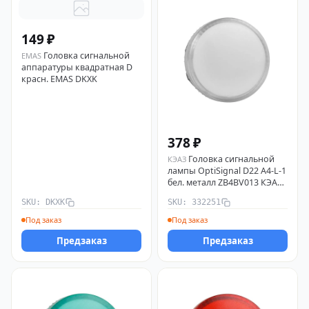
149 ₽
Головка сигнальной
EMAS
аппаратуры квадратная D
красн. EMAS DKXK
378 ₽
Головка сигнальной
КЭАЗ
лампы OptiSignal D22 A4-L-1
бел. металл ZB4BV013 КЭАЗ
332251
SKU: DKXK
SKU: 332251
Под заказ
Под заказ
Предзаказ
Предзаказ