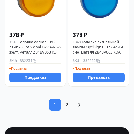
378 ₽
378 ₽
Головка сигнальной
Головка сигнальной
КЭАЗ
КЭАЗ
лампы OptiSignal D22 A4-L-5
лампы OptiSignal D22 A4-L-6
желт. металл ZB4BV053 КЭАЗ
син. металл ZB4BV063 КЭАЗ
332254
332255
SKU: 332254
SKU: 332255
Под заказ
Под заказ
Предзаказ
Предзаказ
1
2