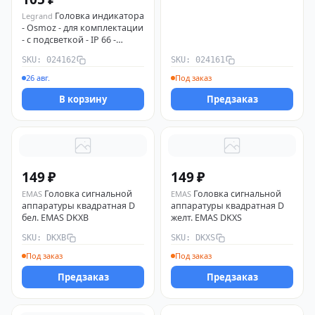
Головка индикатора
Legrand
- Osmoz - для комплектации
- с подсветкой - IP 66 -
зеленый 024162 Legrand
SKU: 024162
SKU: 024161
26 авг.
Под заказ
В корзину
Предзаказ
149 ₽
149 ₽
Головка сигнальной
Головка сигнальной
EMAS
EMAS
аппаратуры квадратная D
аппаратуры квадратная D
бел. EMAS DKXB
желт. EMAS DKXS
SKU: DKXB
SKU: DKXS
Под заказ
Под заказ
Предзаказ
Предзаказ