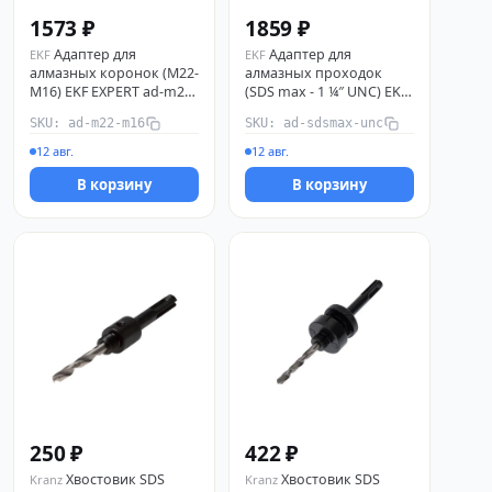
1573 ₽
1859 ₽
Адаптер для
Адаптер для
EKF
EKF
алмазных коронок (M22-
алмазных проходок
M16) EKF EXPERT ad-m22-
(SDS max - 1 ¼″ UNC) EKF
m16
EXPERT ad-sdsmax-unc
SKU: ad-m22-m16
SKU: ad-sdsmax-unc
12 авг.
12 авг.
В корзину
В корзину
250 ₽
422 ₽
Хвостовик SDS
Хвостовик SDS
Kranz
Kranz