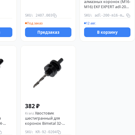
алмазных коронок (M16-
M16) EKF EXPERT adl-200-
m16-m16
SKU: 2407.003
SKU: adl-200-m16-m16
Под заказ
12 авг.
з
Предзаказ
В корзину
382 ₽
Хвостовик
Kranz
я
шестигранный для
4-
коронок Bimetal 32-
0203
152мм Kranz KR-92-0204
SKU: KR-92-0204