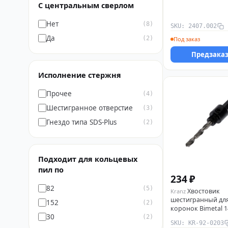
С центральным сверлом
Нет
(8)
SKU: 2407.002
Да
(2)
Под заказ
Предзака
Исполнение стержня
Прочее
(4)
Шестигранное отверстие
(3)
Гнездо типа SDS-Plus
(2)
Подходит для кольцевых
пил по
234 ₽
82
(5)
Хвостовик
Kranz
шестигранный дл
152
(2)
коронок Bimetal 1
30
30мм Kranz KR-92-
(2)
SKU: KR-92-0203