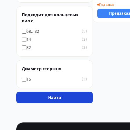
Под заказ
Предзака
Подходит для кольцевых
пил с
68...82
(5)
14
(2)
32
(2)
Диаметр стержня
16
(3)
Найти