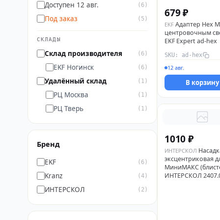
Доступен 12 авг.
(6)
679 ₽
Под заказ
(5)
Адаптер Hex M
EKF
центровочным св
СКЛАДЫ
EKF Expert ad-hex
Склад производителя
(6)
SKU: ad-hex
EKF Ногинск
(6)
12 авг.
Удалённый склад
(1)
В корзину
РЦ Москва
(1)
РЦ Тверь
(1)
1010 ₽
Бренд
Насадк
ИНТЕРСКОЛ
эксцентриковая д
EKF
(6)
МиниМАКС (блист
Kranz
ИНТЕРСКОЛ 2407.
(4)
ИНТЕРСКОЛ
(2)