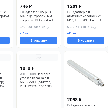
746 ₽
1201 ₽
16 с
Адаптер SDS-plus
Адаптер для
EKF
EKF
ерлом
M16 с центровочным
алмазных коронок (M18-
сверлом EKF Expert ad-
M16) EKF EXPERT ad-m18-
sdsplus
m16
SKU: ad-sdsplus
SKU: ad-m18-m16
12 авг.
12 авг.
В корзину
В корзину
1010 ₽
а
Наскадка
ИНТЕРСКОЛ
ля
угловая насадка для
ер)
МиниМАКС (блистер)
002
ИНТЕРСКОЛ 2407.003
2098 ₽
Удлинитель для
EKF