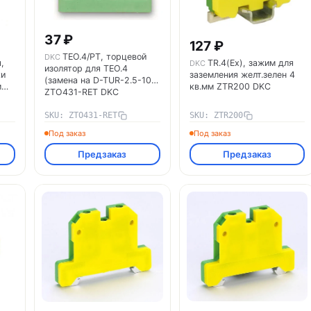
37 ₽
127 ₽
TEO.4/PT, торцевой
DKC
,
TR.4(Ex), зажим для
DKC
изолятор для ТЕО.4
ки
заземления желт.зелен 4
(замена на D-TUR-2.5-10)
м
кв.мм ZTR200 DKC
ZTO431-RET DKC
SKU: ZTO431-RET
SKU: ZTR200
Под заказ
Под заказ
Предзаказ
Предзаказ