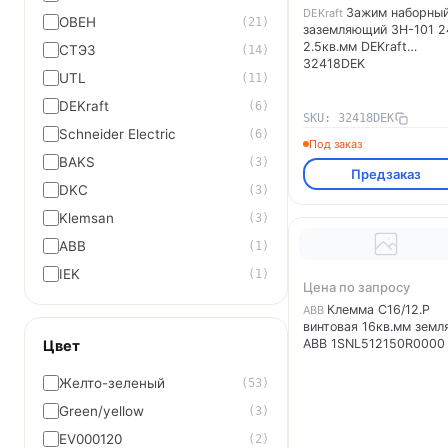
Зажим наборны
DEKraft
ОВЕН
(21)
заземляющий ЗН-101 2
2.5кв.мм DEKraft
СТЭЗ
(14)
32418DEK
UTL
(11)
DEKraft
(6)
SKU: 32418DEK
Schneider Electric
(6)
Под заказ
BAKS
(3)
Предзаказ
DKC
(3)
Klemsan
(3)
ABB
(1)
IEK
(1)
Цена по запросу
Клемма C16/12.P
ABB
винтовая 16кв.мм земл
ABB 1SNL512150R0000
Цвет
Желто-зеленый
(53)
Green/yellow
(3)
EV000120
(2)