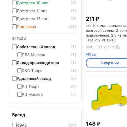
Доступен 10 авг.
(1)
Доступен 11 авг.
(4)
211 ₽
Доступен 12 авг.
(1)
Клемма заземления
DKC
Под заказ
(69)
винтовой зажим, 2 точ
подключения, 2.5 кв.м
СКЛАДЫ
TUR-2.5-PE DKC
Собственный склад
(1)
SKU: TUR-2.5-PE
ПВЗ Москва
10 авг.
(1)
Склад производителя
(1)
В корзину
DKC Тверь
(1)
Удалённый склад
(6)
РЦ Тверь
(6)
РЦ Москва
(5)
Бренд
148 ₽
КЭАЗ
(30)