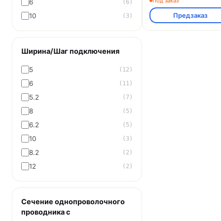
Под заказ
6
(6)
Предзаказ
10
(3)
Ширина/Шаг подключения
5
(12)
6
(11)
5.2
(7)
8
(5)
6.2
(5)
10
(3)
8.2
(2)
12
(2)
Сечение однопроволочного
проводника с