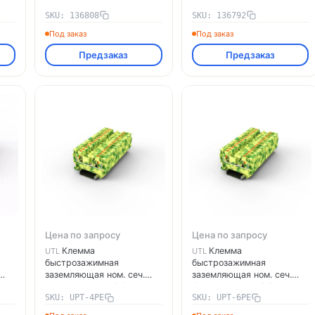
ОВЕН 136792
SKU: 136808
SKU: 136792
Под заказ
Под заказ
Предзаказ
Предзаказ
Цена по запросу
Цена по запросу
Клемма
Клемма
UTL
UTL
быстрозажимная
быстрозажимная
заземляющая ном. сеч.
заземляющая ном. сеч.
4кв.мм ширина 6.2мм
6кв.мм ширина 8.2мм
SKU: UPT-4PE
SKU: UPT-6PE
л.
монтаж NS 35 желт.-зел.
монтаж NS 35 желт.-зел.
UTL UPT-4PE
UTL UPT-6PE