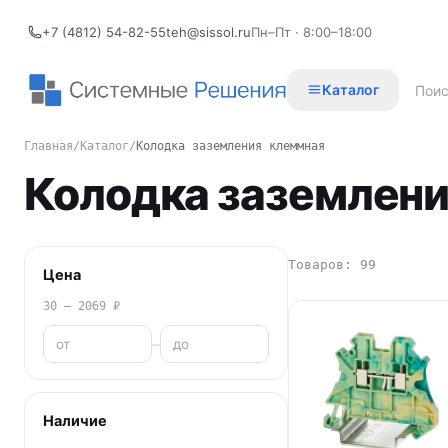
+7 (4812) 54-82-55
teh@sissol.ru
Пн–Пт · 8:00–18:00
Каталог
Главная
/
Каталог
/
Колодка заземления клеммная
Колодка заземлен
Товаров: 99
Цена
30 – 2069 ₽
–
Наличие