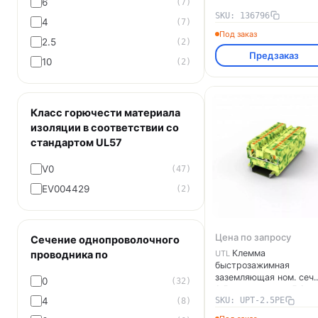
6
(7)
SKU: 136796
4
(7)
Под заказ
2.5
(2)
Предзаказ
10
(2)
Класс горючести материала
изоляции в соответствии со
стандартом UL57
V0
(47)
EV004429
(2)
Цена по запросу
Сечение однопроволочного
Клемма
UTL
проводника по
быстрозажимная
заземляющая ном. сеч.
0
(32)
2.5кв.мм ширина 5.2мм
4
SKU: UPT-2.5PE
монтаж NS 35 желт.-зе
(8)
UTL UPT-2.5PE