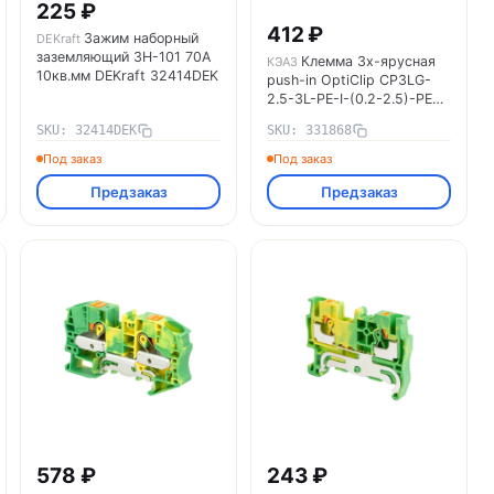
225 ₽
412 ₽
Зажим наборный
DEKraft
заземляющий ЗН-101 70А
Клемма 3х-ярусная
КЭАЗ
10кв.мм DEKraft 32414DEK
push-in OptiClip CP3LG-
2.5-3L-PE-I-(0.2-2.5)-PEN
КЭАЗ 331868
SKU: 32414DEK
SKU: 331868
Под заказ
Под заказ
Предзаказ
Предзаказ
578 ₽
243 ₽