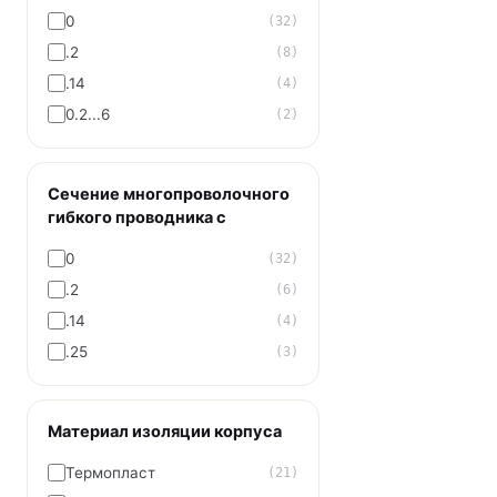
0
(32)
.2
(8)
.14
(4)
0.2...6
(2)
Сечение многопроволочного
гибкого проводника с
0
(32)
.2
(6)
.14
(4)
.25
(3)
Материал изоляции корпуса
Термопласт
(21)