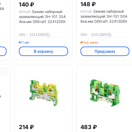
148 ₽
140 ₽
й
4А
Зажим наборный
Зажим наборный
DEKraft
DEKraft
заземляющий ЗН-101 50А
заземляющий ЗН-101 35А
6кв.мм DEKraft 32413DEK
4кв.мм DEKraft 32412DEK
SKU: 32412DEK
SKU: 32413DEK
11 авг.
Под заказ
В корзину
Предзаказ
я
214 ₽
483 ₽