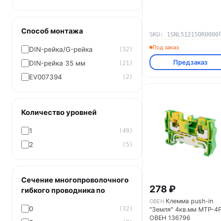
Способ монтажа
SKU: 1SNL512150R0000
Под заказ
DIN-рейка/G-рейка
(32)
Предзаказ
DIN-рейка 35 мм
(21)
EV007394
(2)
Количество уровней
1
(49)
2
(5)
Сечение многопроволочного
278 ₽
гибкого проводника по
Клемма push-in
ОВЕН
0
(32)
"Земля" 4кв.мм MTP-4
ОВЕН 136796