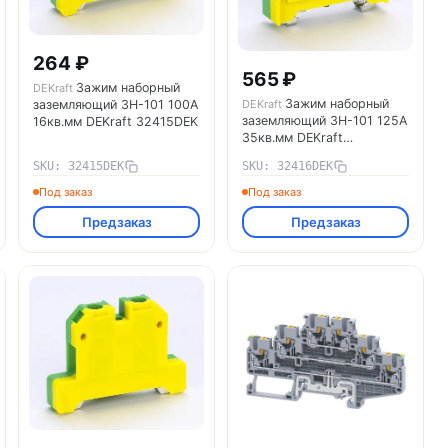
264 ₽
565 ₽
Зажим наборный
DEKraft
Зажим наборный
заземляющий ЗН-101 100А
DEKraft
заземляющий ЗН-101 125А
16кв.мм DEKraft 32415DEK
35кв.мм DEKraft
32416DEK
SKU: 32415DEK
SKU: 32416DEK
Под заказ
Под заказ
Предзаказ
Предзаказ