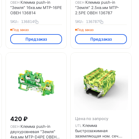
Клемма push-in
Клемма push-in
ОВЕН
ОВЕН
"Земля" 16кв.мм MTP-16PE
"Земля" 2.5кв.мм MTP-
ОВЕН 136814
2.5PE ОВЕН 136787
SKU: 136814
SKU: 136787
Под заказ
Под заказ
Предзаказ
Предзаказ
420 ₽
Цена по запросу
Клемма
UTL
Клемма push-in
ОВЕН
быстрозажимная
двухуровневая "Земля"
заземляющая ном. сеч.
4кв.мм MTP-D4PE ОВЕН