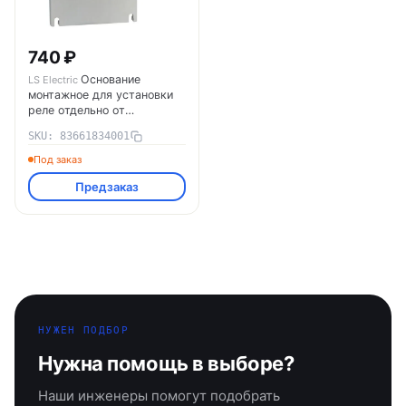
740 ₽
Основание
LS Electric
монтажное для установки
реле отдельно от
контакторов UZ-12 MT-12
SKU: 83661834001
LS Electric 83661834001
Под заказ
Предзаказ
НУЖЕН ПОДБОР
Нужна помощь в выборе?
Наши инженеры помогут подобрать