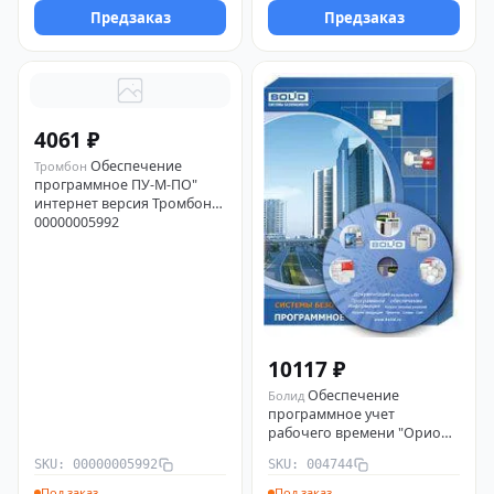
Предзаказ
Предзаказ
оборудовании ИСО
"Орион" Болид 337996
4061 ₽
Обеспечение
Тромбон
программное ПУ-М-ПО"
интернет версия Тромбон
00000005992
10117 ₽
Обеспечение
Болид
программное учет
рабочего времени "Орион
Про" Болид 004744
SKU: 00000005992
SKU: 004744
Под заказ
Под заказ