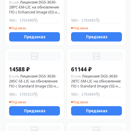
Лицензия DGS-3630-
D-Link
28PC-EM-LIC на обновление
ПО с Enhanced Image (EI) на
MPLS Image (MI) для DGS-
SKU: 1703490
SKU: 1703492
3630-28PC D-Link 1703490
Под заказ
Под заказ
Предзаказ
Предзаказ
14588 ₽
61144 ₽
Лицензия DGS-3630-
Лицензия DGS-3630-
D-Link
D-Link
28SC-SE-LIC на обновление
28TC-SM-LIC на обновление
ПО с Standard Image (SI) на
ПО с Standard Image (SI) на
Enhanced Image (EI) для
MPLS Image (MI) для DGS-
SKU: 1703525
SKU: 1703493
DGS-3630-28SC D-Link
3630-28TC D-Link 1703493
1703525
Под заказ
Под заказ
Предзаказ
Предзаказ