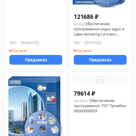
121686 ₽
Обеспечение
Болид
программное (одно ядро и
один монитор) и ключ
защиты оперативная
SKU: 1846624
SKU: 004791
задача "Орион Про" исп.
127 Болид 004791
Под заказ
Под заказ
Предзаказ
Предзаказ
79614 ₽
Обеспечение
Тромбон
программное -ПО" Тромбон
00000006859