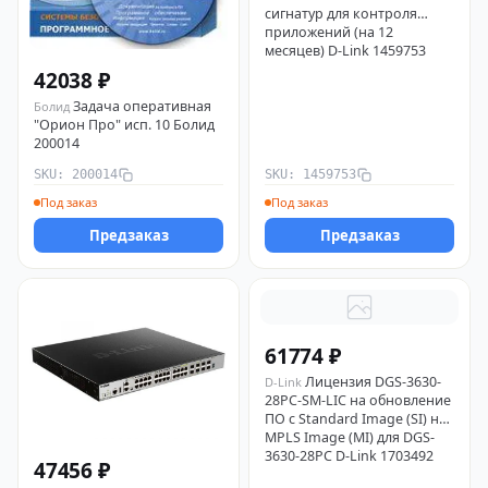
сигнатур для контроля
приложений (на 12
месяцев) D-Link 1459753
42038 ₽
Задача оперативная
Болид
"Орион Про" исп. 10 Болид
200014
SKU: 200014
SKU: 1459753
Под заказ
Под заказ
Предзаказ
Предзаказ
61774 ₽
Лицензия DGS-3630-
D-Link
28PC-SM-LIC на обновление
ПО с Standard Image (SI) на
MPLS Image (MI) для DGS-
3630-28PC D-Link 1703492
47456 ₽