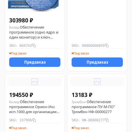
303980 ₽
Обеспечение
Болид
программное (одно ядро и
один монитор) и ключ
защиты оперативная
SKU: 004743
SKU: 00000006859
задача "Орион Про" исп.
512 004743 Болид
Под заказ
Под заказ
Предзаказ
Предзаказ
194550 ₽
13183 ₽
Обеспечение
Обеспечение
Болид
Тромбон
программное Орион Икс
программное ПУ-М-ПО"
исп.1000 для организации
Тромбон НФ-00000277
АРМ мониторинга и
SKU: 337996
SKU: НФ-00000277
управления пожарной
автоматикой и охранной
Под заказ
Под заказ
сигнализацией на