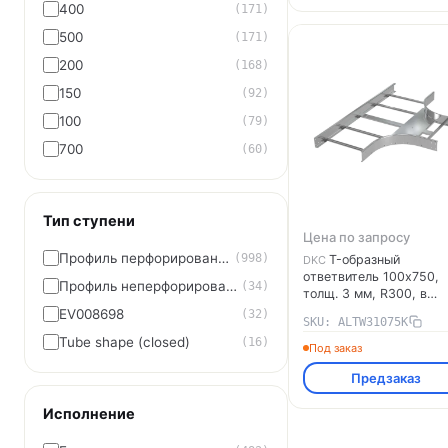
400
(171)
500
(171)
200
(168)
150
(92)
100
(79)
700
(60)
Тип ступени
Цена по запросу
Профиль перфорированный
(998)
T-образный
DKC
ответвитель 100х750,
Профиль неперфорированный
(34)
толщ. 3 мм, R300, в
комплекте с крепёжны
EV008698
(32)
SKU: ALTW31075K
элементами,
Tube shape (closed)
(16)
необходимыми для
Под заказ
монтажа, алюминий
Предзаказ
ALTW31075K DKC
Исполнение