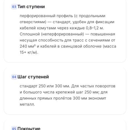
. Ключевые параметры — ширина
Тип ступени
, 700, 800 мм), высота борта (50, 80,
03
офиль для крепления кабелей хомутами
перфорированный профиль (с продольными
отверстиями) — стандарт, удобен для фиксации
ние по соединителю (без, с обычным
кабелей хомутами через каждые 0,8–1,2 м.
и выполняются из стали с заводским
Сплошной (неперфорированный) — повышенная
7 (50–100 мкм для улицы и тоннелей)
несущая способность для трасс с сечениями от
рессивных сред). Несущая способность
240 мм² и кабелей в свинцовой оболочке (масса
 же ширины, поэтому Т-секции часто
15+ кг/м).
ссой кабелей (свыше 30 кг/м).
Шаг ступеней
04
стандарт 250 или 300 мм. Для частых поворотов
и большого числа крепежей шаг 250 мм; для
длинных прямых пролётов 300 мм экономит
металл.
Покрытие
05