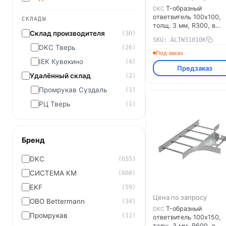
T-образный
DKC
ответвитель 100х100,
СКЛАДЫ
толщ. 3 мм, R300, в
Склад производителя
(30)
комплекте с крепёжны
SKU: ALTW31010K
элементами,
DKC Тверь
(26)
необходимыми для
Под заказ
монтажа, алюминий
IEK Кувекино
(4)
Предзаказ
ALTW31010K DKC
Удалённый склад
(2)
Промрукав Суздаль
(1)
РЦ Тверь
(1)
Бренд
DKC
(655)
СИСТЕМА КМ
(608)
EKF
(59)
Цена по запросу
OBO Bettermann
(34)
T-образный
DKC
Промрукав
(11)
ответвитель 100х150,
толщ. 3 мм, R600, в