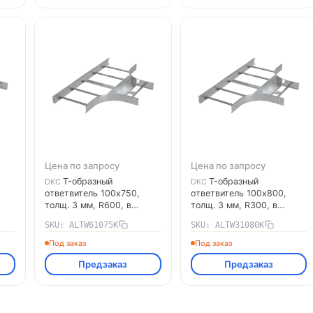
Цена по запросу
Цена по запросу
T-образный
T-образный
DKC
DKC
ответвитель 100х750,
ответвитель 100х800,
толщ. 3 мм, R600, в
толщ. 3 мм, R300, в
ми
комплекте с крепёжными
комплекте с крепёжными
SKU: ALTW61075K
SKU: ALTW31080K
элементами,
элементами,
необходимыми для
необходимыми для
Под заказ
Под заказ
монтажа, алюминий
монтажа, алюминий
Предзаказ
Предзаказ
ALTW61075K DKC
ALTW31080K DKC