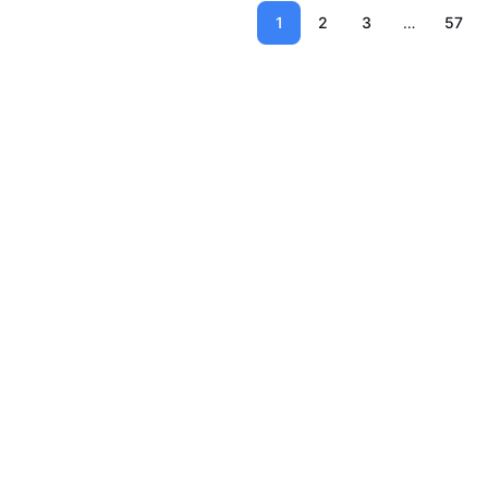
1
2
3
…
57