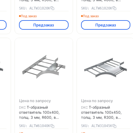
ми
комплекте с крепёжными
комплекте с крепёжными
SKU: ALTW31020K
SKU: ALTW61020K
элементами,
элементами,
необходимыми для
необходимыми для
Под заказ
Под заказ
монтажа, алюминий
монтажа, алюминий
Предзаказ
Предзаказ
ALTW31020K DKC
ALTW61020K DKC
Цена по запросу
Цена по запросу
T-образный
T-образный
DKC
DKC
ответвитель 100х400,
ответвитель 100х450,
толщ. 3 мм, R600, в
толщ. 3 мм, R300, в
ми
комплекте с крепёжными
комплекте с крепёжными
SKU: ALTW61040K
SKU: ALTW31045K
элементами,
элементами,
необходимыми для
необходимыми для