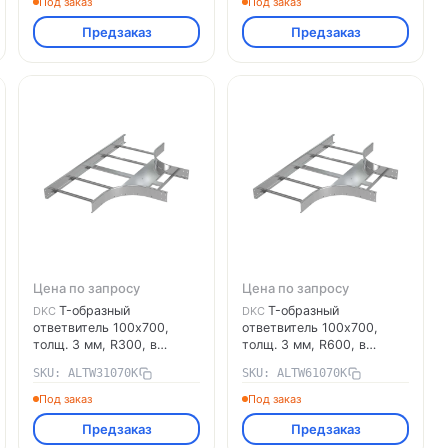
Под заказ
Под заказ
монтажа, алюминий
монтажа, алюминий
Предзаказ
Предзаказ
ALTW61045K DKC
ALTW31050K DKC
Цена по запросу
Цена по запросу
T-образный
T-образный
DKC
DKC
ответвитель 100х700,
ответвитель 100х700,
толщ. 3 мм, R300, в
толщ. 3 мм, R600, в
комплекте с крепёжными
комплекте с крепёжными
SKU: ALTW31070K
SKU: ALTW61070K
элементами,
элементами,
необходимыми для
необходимыми для
Под заказ
Под заказ
монтажа, алюминий
монтажа, алюминий
Предзаказ
Предзаказ
ALTW31070K DKC
ALTW61070K DKC