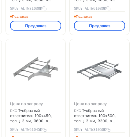
комплекте с крепёжными
комплекте с крепёжными
SKU: ALTW31030K
SKU: ALTW61030K
элементами,
элементами,
необходимыми для
необходимыми для
Под заказ
Под заказ
монтажа, алюминий
монтажа, алюминий
Предзаказ
Предзаказ
ALTW31030K DKC
ALTW61030K DKC
Цена по запросу
Цена по запросу
T-образный
T-образный
DKC
DKC
ответвитель 100х450,
ответвитель 100х500,
толщ. 3 мм, R600, в
толщ. 3 мм, R300, в
комплекте с крепёжными
комплекте с крепёжными
SKU: ALTW61045K
SKU: ALTW31050K
элементами,
элементами,
необходимыми для
необходимыми для