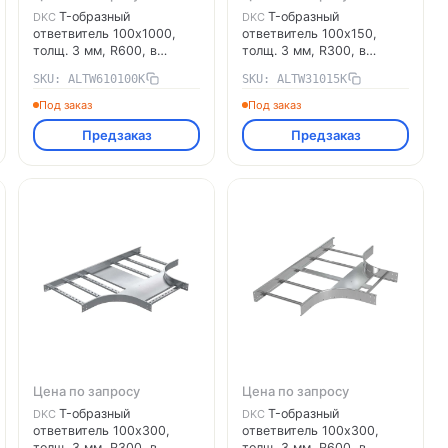
T-образный
T-образный
DKC
DKC
ответвитель 100х1000,
ответвитель 100х150,
толщ. 3 мм, R600, в
толщ. 3 мм, R300, в
комплекте с крепёжными
комплекте с крепёжными
SKU: ALTW610100K
SKU: ALTW31015K
элементами,
элементами,
необходимыми для
необходимыми для
Под заказ
Под заказ
монтажа, алюминий
монтажа, алюминий
Предзаказ
Предзаказ
ALTW610100K DKC
ALTW31015K DKC
Цена по запросу
Цена по запросу
T-образный
T-образный
DKC
DKC
ответвитель 100х300,
ответвитель 100х300,
толщ. 3 мм, R300, в
толщ. 3 мм, R600, в