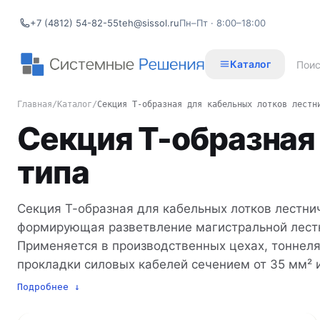
+7 (4812) 54-82-55
teh@sissol.ru
Пн–Пт · 8:00–18:00
Каталог
Главная
/
Каталог
/
Секция Т-образная для кабельных лотков лестн
Секция Т-образная
типа
Секция Т-образная для кабельных лотков лестни
формирующая разветвление магистральной лест
Применяется в производственных цехах, тоннеля
прокладки силовых кабелей сечением от 35 мм² 
жёсткость конструкции и проветривание (благод
Подробнее ↓
накапливается пыль). В каталоге 722 наименов