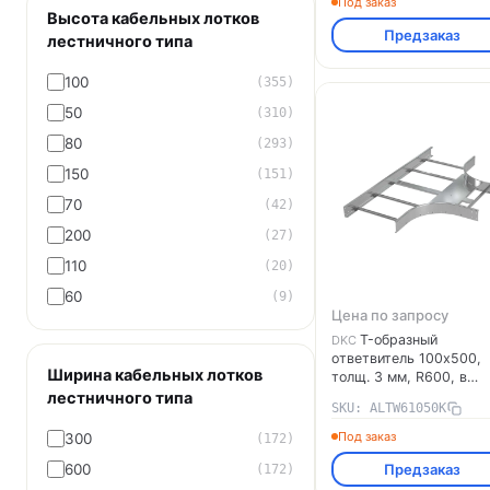
Под заказ
Высота кабельных лотков
монтажа, алюминий
Предзаказ
ALTW31040K DKC
лестничного типа
100
(355)
50
(310)
80
(293)
150
(151)
70
(42)
200
(27)
110
(20)
60
(9)
Цена по запросу
T-образный
DKC
ответвитель 100х500,
Ширина кабельных лотков
толщ. 3 мм, R600, в
комплекте с крепёжны
лестничного типа
SKU: ALTW61050K
элементами,
необходимыми для
Под заказ
300
(172)
монтажа, алюминий
600
Предзаказ
(172)
ALTW61050K DKC