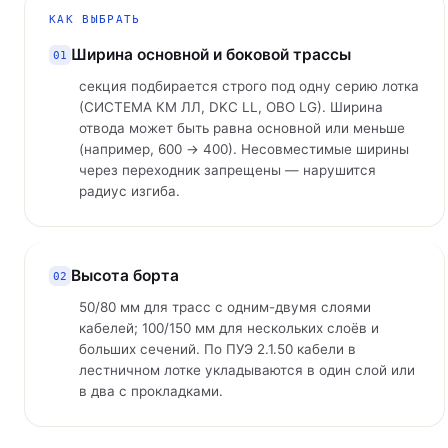
Bettermann; цены — от 3 343,50 до 91 497,50 ₽
КАК ВЫБРАТЬ
основной трассы и отвода (100, 150, 300, 400, 500
100, 150 мм), тип ступени (перфорированный пр
Ширина основной и боковой трассы
01
или сплошной для усиленной нагрузки) и исполне
секция подбирается строго под одну серию лотка
или со встроенным интегрированным). Все секци
(СИСТЕМА КМ ЛЛ, DKC LL, OBO LG). Ширина
покрытием — горячим цинкованием по ГОСТ 9.30
отвода может быть равна основной или меньше
(например, 600 → 400). Несовместимые ширины
или нержавейкой AISI 304/316 (для химически аг
через переходник запрещены — нарушится
лестничного лотка существенно выше короба той
радиус изгиба.
применяются в энергоёмких трассах с большой ма
Высота борта
02
50/80 мм для трасс с одним-двумя слоями
кабелей; 100/150 мм для нескольких слоёв и
больших сечений. По ПУЭ 2.1.50 кабели в
лестничном лотке укладываются в один слой или
в два с прокладками.