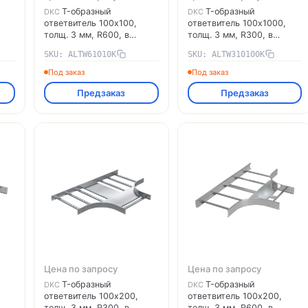
T-образный
T-образный
DKC
DKC
ответвитель 100х100,
ответвитель 100х1000,
толщ. 3 мм, R600, в
толщ. 3 мм, R300, в
ми
комплекте с крепёжными
комплекте с крепёжными
SKU: ALTW61010K
SKU: ALTW310100K
элементами,
элементами,
необходимыми для
необходимыми для
Под заказ
Под заказ
монтажа, алюминий
монтажа, алюминий
Предзаказ
Предзаказ
ALTW61010K DKC
ALTW310100K DKC
Цена по запросу
Цена по запросу
T-образный
T-образный
DKC
DKC
ответвитель 100х200,
ответвитель 100х200,
толщ. 3 мм, R300, в
толщ. 3 мм, R600, в