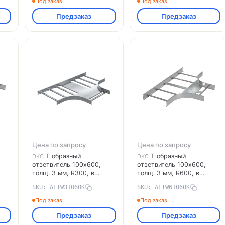
Под заказ
Под заказ
монтажа, алюминий
монтажа, алюминий
Предзаказ
Предзаказ
ALTW61040K DKC
ALTW31045K DKC
Цена по запросу
Цена по запросу
T-образный
T-образный
DKC
DKC
ответвитель 100х600,
ответвитель 100х600,
толщ. 3 мм, R300, в
толщ. 3 мм, R600, в
ми
комплекте с крепёжными
комплекте с крепёжными
SKU: ALTW31060K
SKU: ALTW61060K
элементами,
элементами,
необходимыми для
необходимыми для
Под заказ
Под заказ
монтажа, алюминий
монтажа, алюминий
Предзаказ
Предзаказ
ALTW31060K DKC
ALTW61060K DKC