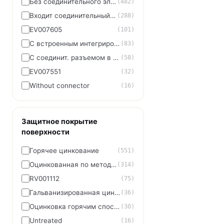
Без соединительного элемента
(482)
Входит соединительный элемент
(288)
EV007605
(101)
С встроенным интегрированным соединителем
(83)
С соединит. разъемом в комплекте
(58)
EV007551
(32)
Without connector
(16)
Защитное покрытие
поверхности
Горячее цинкование
(551)
Оцинкованная по методу Сендзимира
(314)
RV001112
(75)
Гальванизированная цинко-алюминиевая
(36)
Оцинковка горячим способом по методу Сендзимира
(30)
Untreated
(16)