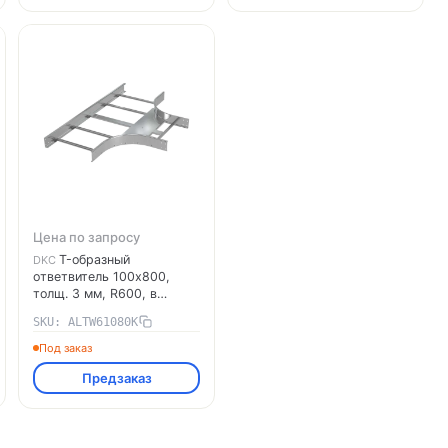
Цена по запросу
T-образный
DKC
ответвитель 100х800,
толщ. 3 мм, R600, в
комплекте с крепёжными
SKU: ALTW61080K
элементами,
необходимыми для
Под заказ
монтажа, алюминий
Предзаказ
ALTW61080K DKC