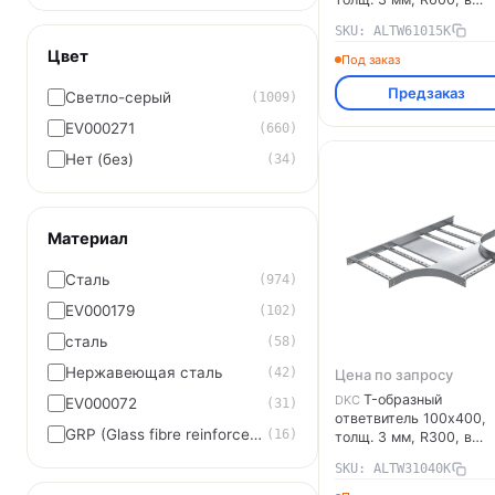
комплекте с крепёжны
SKU: ALTW61015K
элементами,
Цвет
необходимыми для
Под заказ
монтажа, алюминий
Предзаказ
ALTW61015K DKC
Светло-серый
(1009)
EV000271
(660)
Нет (без)
(34)
Материал
Сталь
(974)
EV000179
(102)
сталь
(58)
Нержавеющая сталь
(42)
Цена по запросу
T-образный
DKC
EV000072
(31)
ответвитель 100х400,
GRP (Glass fibre reinforced plastic)
(16)
толщ. 3 мм, R300, в
комплекте с крепёжны
SKU: ALTW31040K
элементами,
необходимыми для