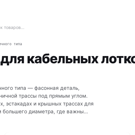
ичного типа
 для кабельных лотк
чного типа — фасонная деталь,
ничной трассы под прямым углом.
х, эстакадах и крышных трассах для
и большего диаметра, где важны
аря открытым ступеням не
ания от СИСТЕМА КМ, DKC, OBO