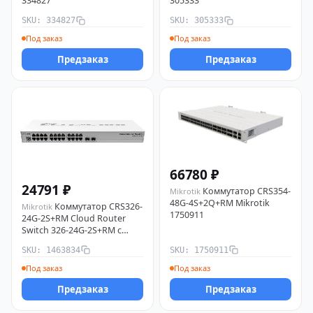
334827
305333
SKU: 334827
SKU: 305333
Под заказ
Под заказ
Предзаказ
Предзаказ
66780 ₽
24791 ₽
Коммутатор CRS354-
Mikrotik
48G-4S+2Q+RM Mikrotik
Коммутатор CRS326-
Mikrotik
1750911
24G-2S+RM Cloud Router
Switch 326-24G-2S+RM с
RouterOS L5 1U монтаж в
SKU: 1463834
SKU: 1750911
стойку Mikrotik 1463834
Под заказ
Под заказ
Предзаказ
Предзаказ