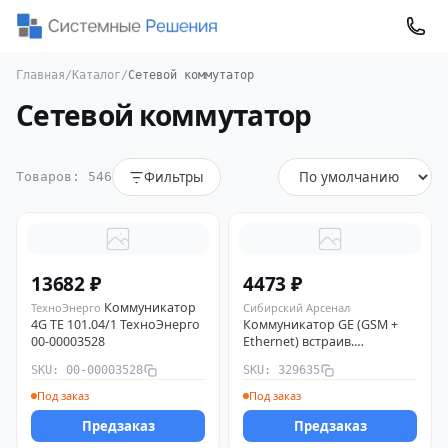
Главная
/
Каталог
/
Сетевой коммутатор
Сетевой коммутатор
Фильтры
Товаров: 546
13682 ₽
4473 ₽
Коммуникатор
ТехноЭнерго
Сибирский Арсенал
4G ТЕ 101.04/1 ТехноЭнерго
Коммуникатор GE (GSM +
00-00003528
Ethernet) встраив.
Сибирский Арсенал 329635
SKU: 00-00003528
SKU: 329635
Под заказ
Под заказ
Предзаказ
Предзаказ