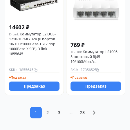
14602 ₽
Коммутатор L2 DGS-
D-Link
1210-10/ME/B2A (8 портов
769 ₽
10/100/1000Base-T и 2 порта
1000Base-X SFP) D-link
Коммутатор LS1005
TP-Link
1855645
5-портовый RJ45
10/100Мбит/с
неуправляемый TP-Link
SKU: 1855645
SKU: 1735652
1735652
Под заказ
Под заказ
Предзаказ
Предзаказ
1
2
3
…
23