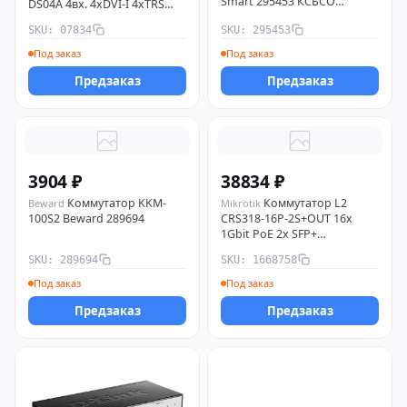
Smart 295453 КСБСО
DS04A 4вх. 4хDVI-I 4хTRS
прочее
SC&T 07834
SKU: 07834
SKU: 295453
Под заказ
Под заказ
Предзаказ
Предзаказ
3904 ₽
38834 ₽
Коммутатор KKM-
Коммутатор L2
Beward
Mikrotik
100S2 Beward 289694
CRS318-16P-2S+OUT 16x
1Gbit PoE 2x SFP+
всепогодный на мачту без
SKU: 289694
SKU: 1668758
БП Mikrotik 1668758
Под заказ
Под заказ
Предзаказ
Предзаказ