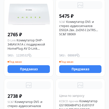
5475 ₽
Коммутатор DVI- и
SC&T
стерео аудиосигналов
DS02A 2вх. 2хDVI-I 2хTRS
2765 ₽
SC&T 08069
Коммутатор DHP-
D-Link
346AV/A1A с поддержкой
HomePlug AV D-Link
1220532
SKU: 1220532
SKU: 08069
Под заказ
Под заказ
Предзаказ
Предзаказ
2738 ₽
Цена по запросу
Коммутатор
КСБСО прочее
Коммутатор DVI- и
SC&T
GS190048HPV2-EU0101F
стерео аудиосигналов