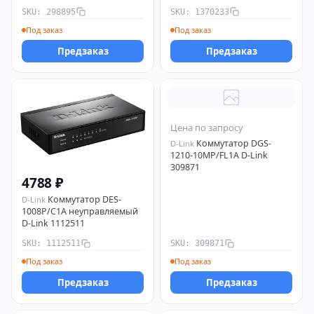
порта 100/1000Base-T/SFP)
SKU: 298895
SKU: 1370233
D-Link 1370233
Под заказ
Под заказ
Предзаказ
Предзаказ
Цена по запросу
Коммутатор DGS-
D-Link
1210-10MP/FL1A D-Link
309871
4788 ₽
Коммутатор DES-
D-Link
1008P/C1A неуправляемый
D-Link 1112511
SKU: 1112511
SKU: 309871
Под заказ
Под заказ
Предзаказ
Предзаказ