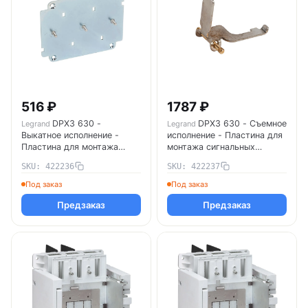
516 ₽
1787 ₽
DPX3 630 -
DPX3 630 - Съемное
Legrand
Legrand
Выкатное исполнение -
исполнение - Пластина для
Пластина для монтажа
монтажа сигнальных
сигнальных контактов
контактов 422237 Legrand
SKU: 422236
SKU: 422237
422236 Legrand
Под заказ
Под заказ
Предзаказ
Предзаказ