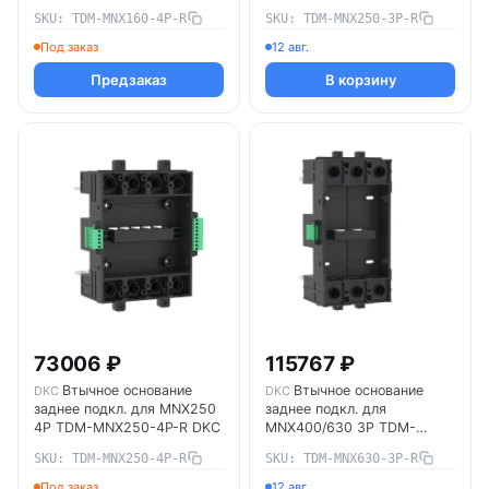
MNX160-4P-R DKC
SKU: TDM-MNX160-4P-R
SKU: TDM-MNX250-3P-R
Под заказ
12 авг.
Предзаказ
В корзину
73006 ₽
115767 ₽
Втычное основание
Втычное основание
DKC
DKC
заднее подкл. для MNX250
заднее подкл. для
4P TDM-MNX250-4P-R DKC
MNX400/630 3P TDM-
MNX630-3P-R DKC
SKU: TDM-MNX250-4P-R
SKU: TDM-MNX630-3P-R
Под заказ
12 авг.