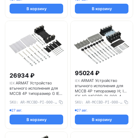
В корзину
В корзину
95024 ₽
26934 ₽
ARMAT Устройство
IEK
ARMAT Устройство
IEK
втычного исполнения для
втычного исполнения для
MCCB 4P типоразмер H; I
MCCB 4P типоразмер G IEK
IEK AR-MCCBD-PI-000-4-
AR-MCCBD-PI-000-4-04-C
06-C
SKU: AR-MCCBD-PI-000-4-04-C
SKU: AR-MCCBD-PI-000-4-06-C
27 авг.
27 авг.
В корзину
В корзину