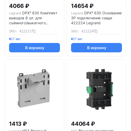
4066 ₽
14654 ₽
DPX³ 630 Комплект
DPX³ 630 Основание
Legrand
Legrand
выводов 8 шт. для
3P подключение сзади
съёмного/выкатного
422224 Legrand
исполнения 422221 Legrand
SKU: 422221
SKU: 422224
27 авг.
27 авг.
В корзину
В корзину
1413 ₽
44064 ₽
HX3 Вводный
Втычное основание
Legrand
DKC