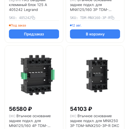
клеммный блок 125 А
заднее подкл. для
405242 Legrand
MNX125/160 3P TDM-
MNX160-3P-R DKC
SKU: 405242
SKU: TDM-MNX160-3P-R
Под заказ
12 авг.
Предзаказ
В корзину
56580 ₽
54103 ₽
Втычное основание
Втычное основание
DKC
DKC
заднее подкл. для
заднее подкл. для MNX250
MNX125/160 4P TDM-
3P TDM-MNX250-3P-R DKC