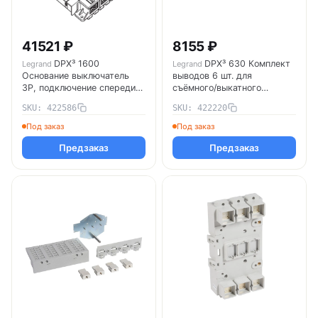
41521 ₽
8155 ₽
DPX³ 1600
DPX³ 630 Комплект
Legrand
Legrand
Основание выключатель
выводов 6 шт. для
3P, подключение спереди
съёмного/выкатного
422586 Legrand
исполнения 422220
SKU: 422586
SKU: 422220
Legrand
Под заказ
Под заказ
Предзаказ
Предзаказ