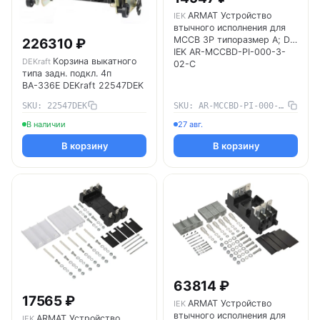
ARMAT Устройство
IEK
втычного исполнения для
MCCB 3P типоразмер A; D
226310 ₽
IEK AR-MCCBD-PI-000-3-
Корзина выкатного
DEKraft
02-C
типа задн. подкл. 4п
ВА-336E DEKraft 22547DEK
SKU: 22547DEK
SKU: AR-MCCBD-PI-000-3-02-C
В наличии
27 авг.
В корзину
В корзину
63814 ₽
17565 ₽
ARMAT Устройство
IEK
втычного исполнения для
ARMAT Устройство
IEK