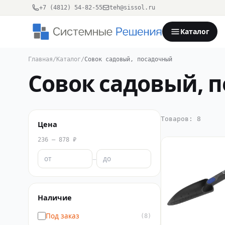
+7 (4812) 54-82-55
teh@sissol.ru
Каталог
Главная
/
Каталог
/
Совок садовый, посадочный
Совок садовый, 
Товаров: 8
Цена
236 – 878 ₽
–
Наличие
Под заказ
(8)