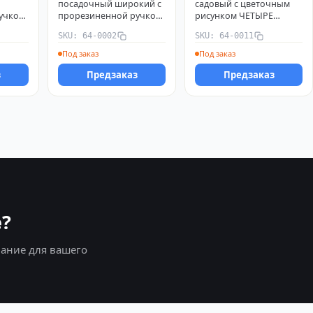
посадочный широкий с
садовый с цветочным
учкой
прорезиненной ручкой
рисунком ЧЕТЫРЕ
4-0001
ЧЕТЫРЕ СЕЗОНА 64-0002
СЕЗОНА 64-0011
SKU: 64-0002
SKU: 64-0011
Под заказ
Под заказ
з
Предзаказ
Предзаказ
?
ание для вашего