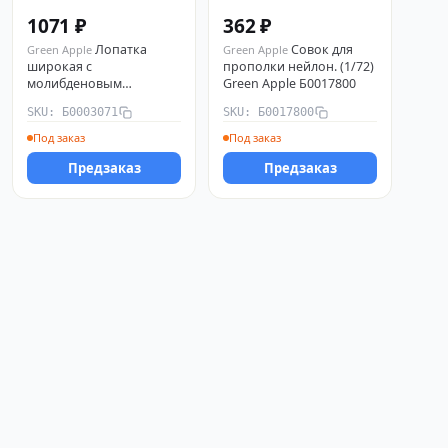
1071 ₽
362 ₽
Лопатка
Совок для
Green Apple
Green Apple
широкая с
прополки нейлон. (1/72)
молибденовым
Green Apple Б0017800
покрытием (12/72) Green
SKU: Б0003071
SKU: Б0017800
Apple Б0003071
Под заказ
Под заказ
Предзаказ
Предзаказ