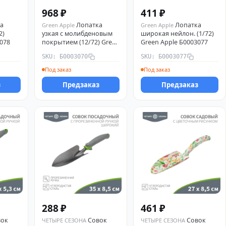
968 ₽
411 ₽
а
Лопатка
Лопатка
Green Apple
Green Apple
2)
узкая с молибденовым
широкая нейлон. (1/72)
3078
покрытием (12/72) Green
Green Apple Б0003077
Apple Б0003070
SKU: Б0003070
SKU: Б0003077
Под заказ
Под заказ
з
Предзаказ
Предзаказ
288 ₽
461 ₽
вок
Совок
Совок
ЧЕТЫРЕ СЕЗОНА
ЧЕТЫРЕ СЕЗОНА