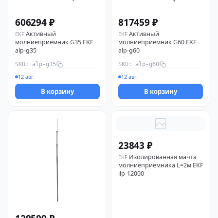
606294 ₽
817459 ₽
Активный
Активный
EKF
EKF
молниеприёмник G35 EKF
молниеприёмник G60 EKF
alp-g35
alp-g60
SKU: alp-g35
SKU: alp-g60
12 авг.
12 авг.
В корзину
В корзину
23843 ₽
Изолированная мачта
EKF
молниеприемника L=2м EKF
ilp-12000