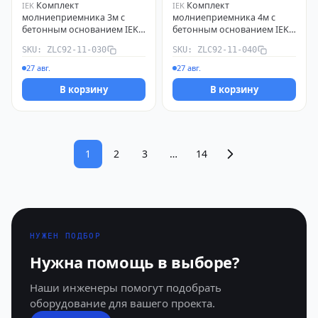
Комплект
Комплект
IEK
IEK
молниеприемника 3м с
молниеприемника 4м с
бетонным основанием IEK
бетонным основанием IEK
ZLC92-11-030
ZLC92-11-040
SKU: ZLC92-11-030
SKU: ZLC92-11-040
27 авг.
27 авг.
В корзину
В корзину
1
2
3
…
14
НУЖЕН ПОДБОР
Нужна помощь в выборе?
Наши инженеры помогут подобрать
оборудование для вашего проекта.