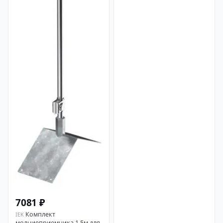
7081 ₽
Комплект
IEK
молниеприемника 1,5м для