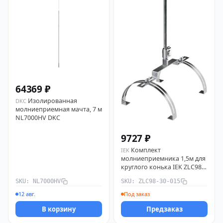
64369 ₽
Изолированная
DKC
молниеприемная мачта, 7 м
NL7000HV DKC
9727 ₽
Комплект
IEK
молниеприемника 1,5м для
круглого конька IEK ZLC98-
30-015
SKU: NL7000HV
SKU: ZLC98-30-015
12 авг.
Под заказ
В корзину
Предзаказ