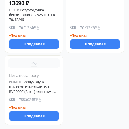
13690 ₽
Воздуходувка
HUTER
бензиновая GB-52S HUTER
70/13/46
SKU: 70/13/46
SKU: 70/13/38
Под заказ
Под заказ
Предзаказ
Предзаказ
Цена по запросу
Воздуходувка-
PATRIOT
пылесос-измельчитель
BV2000E (3-в-1) электрич.
2кВт 15000об/мин 75м/с
SKU: 755302451
720куб.м/ч травосборник
40л PATRIOT 755302451
Под заказ
Предзаказ