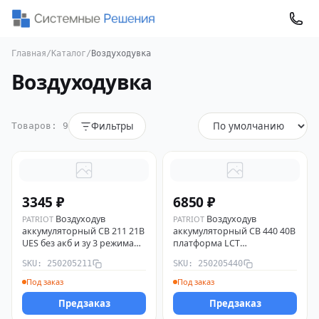
Главная
/
Каталог
/
Воздуходувка
Воздуходувка
Фильтры
Товаров: 9
3345 ₽
6850 ₽
Воздуходув
Воздуходув
PATRIOT
PATRIOT
аккумуляторный CB 211 21В
аккумуляторный CB 440 40В
UES без акб и зу 3 режима
платформа LCT
PATRIOT 250205211
бесщеточный дв. без АКБ и
SKU: 250205211
SKU: 250205440
ЗУ PATRIOT 250205440
Под заказ
Под заказ
Предзаказ
Предзаказ