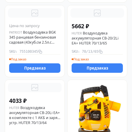
5662 ₽
Цена по запросу
Воздуходувка BGK
PATRIOT
Воздуходувка
HUTER
345 ранцевая бензиновая
аккумуляторная CB-20/2Li
садовая (43куб.см 2.5л.с
EA+ HUTER 70/13/65
85м/с 870куб.м/ч Easy Start
SKU: 755100345
SKU: 70/13/65
ремень-ранец) PATRIOT
755100345
Под заказ
Под заказ
Предзаказ
Предзаказ
4033 ₽
Воздуходувка
HUTER
аккумуляторная CB-20Li EA+
в комплекте с 1 АКБ и заряд.
устр. HUTER 70/13/64